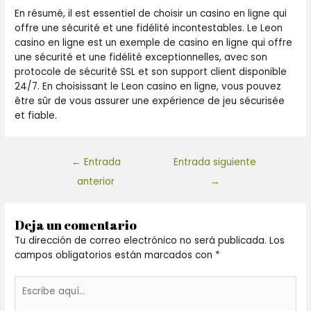
En résumé, il est essentiel de choisir un casino en ligne qui
offre une sécurité et une fidélité incontestables. Le Leon
casino en ligne est un exemple de casino en ligne qui offre
une sécurité et une fidélité exceptionnelles, avec son
protocole de sécurité SSL et son support client disponible
24/7. En choisissant le Leon casino en ligne, vous pouvez
être sûr de vous assurer une expérience de jeu sécurisée
et fiable.
←
Entrada
Entrada siguiente
anterior
→
Deja un comentario
Tu dirección de correo electrónico no será publicada.
Los
campos obligatorios están marcados con
*
Escribe
aquí...