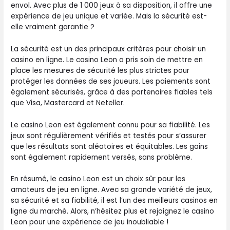
envol. Avec plus de 1 000 jeux à sa disposition, il offre une
expérience de jeu unique et variée. Mais la sécurité est-
elle vraiment garantie ?
La sécurité est un des principaux critères pour choisir un
casino en ligne. Le casino Leon a pris soin de mettre en
place les mesures de sécurité les plus strictes pour
protéger les données de ses joueurs. Les paiements sont
également sécurisés, grâce à des partenaires fiables tels
que Visa, Mastercard et Neteller.
Le casino Leon est également connu pour sa fiabilité. Les
jeux sont régulièrement vérifiés et testés pour s’assurer
que les résultats sont aléatoires et équitables. Les gains
sont également rapidement versés, sans problème.
En résumé, le casino Leon est un choix sûr pour les
amateurs de jeu en ligne. Avec sa grande variété de jeux,
sa sécurité et sa fiabilité, il est l’un des meilleurs casinos en
ligne du marché. Alors, n’hésitez plus et rejoignez le casino
Leon pour une expérience de jeu inoubliable !