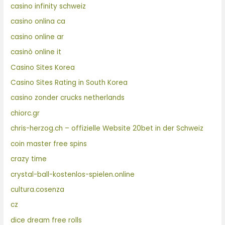
casino infinity schweiz
casino onlina ca
casino online ar
casinò online it
Casino Sites Korea
Casino Sites Rating in South Korea
casino zonder crucks netherlands
chiorc.gr
chris-herzog.ch – offizielle Website 20bet in der Schweiz
coin master free spins
crazy time
crystal-ball-kostenlos-spielen.online
cultura.cosenza
cz
dice dream free rolls