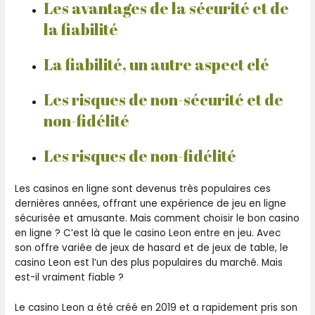
Les avantages de la sécurité et de
la fiabilité
La fiabilité, un autre aspect clé
Les risques de non-sécurité et de
non-fidélité
Les risques de non-fidélité
Les casinos en ligne sont devenus très populaires ces
dernières années, offrant une expérience de jeu en ligne
sécurisée et amusante. Mais comment choisir le bon casino
en ligne ? C’est là que le casino Leon entre en jeu. Avec
son offre variée de jeux de hasard et de jeux de table, le
casino Leon est l’un des plus populaires du marché. Mais
est-il vraiment fiable ?
Le casino Leon a été créé en 2019 et a rapidement pris son