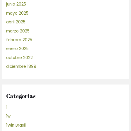
junio 2025
mayo 2025
abril 2025
marzo 2025
febrero 2025
enero 2025
octubre 2022
diciembre 1899
Categorías
1
1w
1Win Brasil