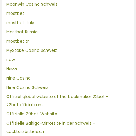
Moonwin Casino Schweiz
mostbet
mostbet italy
Mostbet Russia
mostbet tr
MyStake Casino Schweiz
new
News
Nine Casino
Nine Casino Schweiz
Official global website of the bookmaker 22bet –
22betofficial.com
Offizielle 20bet-Website
Offizielle Bahigo-Mirrorsite in der Schweiz –
cocktailsbitters.ch