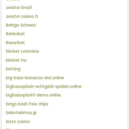
aviator brazil
aviator casino fr
Bahigo Schweiz
Bankobet
Basaribet
bbrbet colombia
bbrbet mx
betting
big-bass-bonanza-slot.online
bigbasssplash-echtgeld-spielen.online
bigbasssplash1-demo.online
bingo bash free chips
biskotakimou.gr
bizzo casino