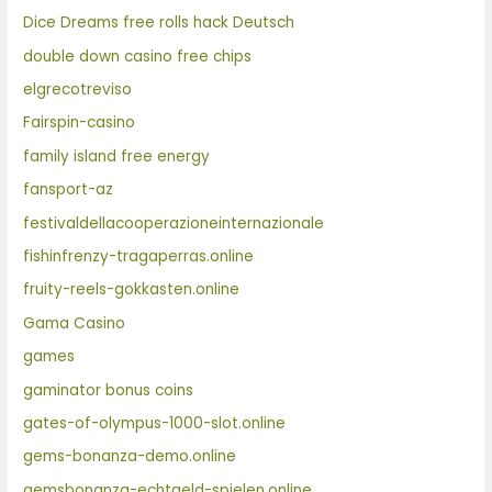
Dice Dreams free rolls hack Deutsch
double down casino free chips
elgrecotreviso
Fairspin-casino
family island free energy
fansport-az
festivaldellacooperazioneinternazionale
fishinfrenzy-tragaperras.online
fruity-reels-gokkasten.online
Gama Casino
games
gaminator bonus coins
gates-of-olympus-1000-slot.online
gems-bonanza-demo.online
gemsbonanza-echtgeld-spielen.online