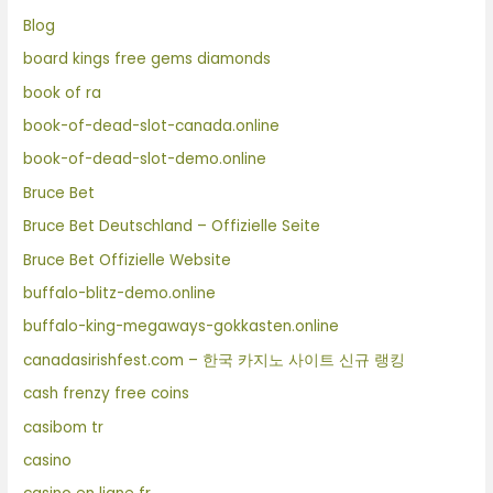
Blog
board kings free gems diamonds
book of ra
book-of-dead-slot-canada.online
book-of-dead-slot-demo.online
Bruce Bet
Bruce Bet Deutschland – Offizielle Seite
Bruce Bet Offizielle Website
buffalo-blitz-demo.online
buffalo-king-megaways-gokkasten.online
canadasirishfest.com – 한국 카지노 사이트 신규 랭킹
cash frenzy free coins
casibom tr
casino