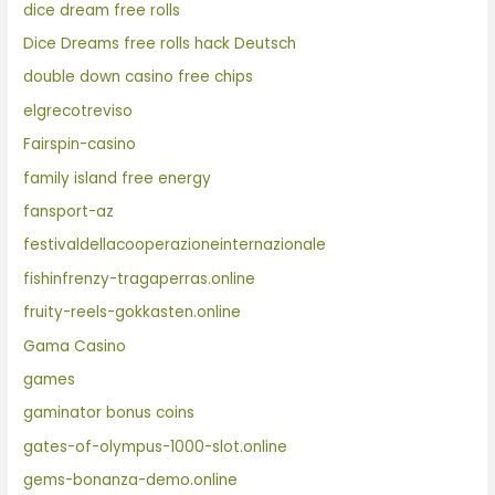
dice dream free rolls
Dice Dreams free rolls hack Deutsch
double down casino free chips
elgrecotreviso
Fairspin-casino
family island free energy
fansport-az
festivaldellacooperazioneinternazionale
fishinfrenzy-tragaperras.online
fruity-reels-gokkasten.online
Gama Casino
games
gaminator bonus coins
gates-of-olympus-1000-slot.online
gems-bonanza-demo.online