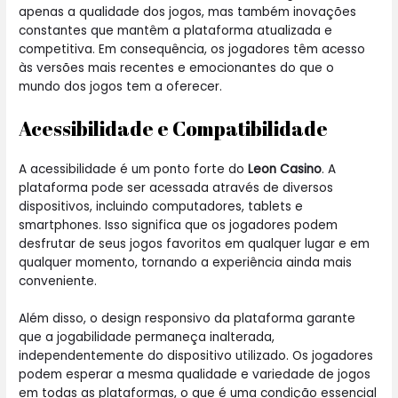
apenas a qualidade dos jogos, mas também inovações
constantes que mantêm a plataforma atualizada e
competitiva. Em consequência, os jogadores têm acesso
às versões mais recentes e emocionantes do que o
mundo dos jogos tem a oferecer.
Acessibilidade e Compatibilidade
A acessibilidade é um ponto forte do
Leon Casino
. A
plataforma pode ser acessada através de diversos
dispositivos, incluindo computadores, tablets e
smartphones. Isso significa que os jogadores podem
desfrutar de seus jogos favoritos em qualquer lugar e em
qualquer momento, tornando a experiência ainda mais
conveniente.
Além disso, o design responsivo da plataforma garante
que a jogabilidade permaneça inalterada,
independentemente do dispositivo utilizado. Os jogadores
podem esperar a mesma qualidade e variedade de jogos
em todas as plataformas, o que é uma condição essencial