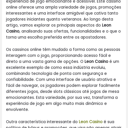
experiência de jogo emocionante e acessível. Este cassino
online oferece uma ampla variedade de jogos, promoções
interessantes e uma interface amigável que cativa tanto
jogadores iniciantes quanto veteranos. Ao longo desta
artigo, vamos explorar os principais aspectos do
Leon
Casino
, analisando suas ofertas, funcionalidades e o que o
torna uma escolha preferida entre os apostadores.
Os cassinos online têm mudado a forma como as pessoas
interagem com o jogo, proporcionando acesso fácil e
direto a uma vasta gama de opções. O
Leon Casino
é um
excelente exemplo de como essa indústria evoluiu,
combinando tecnologia de ponta com segurança e
confiabilidade. Com uma interface de usuário atrativa e
fácil de navegar, os jogadores podem explorar facilmente
diferentes jogos, desde slots clássicos até jogos de mesa
emocionantes. Esta variedade, por sua vez, transforma a
experiência de jogo em algo muito mais dinâmico e
envolvente.
Outra característica interessante do
Leon Casino
é sua
política de bônus e promoções, que visa não apenas atrair