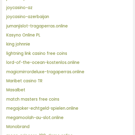
joycasino-az
joycasino-azerbaijan
jumanjislot-tragaperras.online
Kasyno Online PL
king johnnie
lightning link casino free coins
lord-of-the-ocean-kostenlos.online
magicmirrordeluxe-tragaperras.online
Maribet casino TR
Masalbet
match masters free coins
megajoker-echtgeld-spielen.online
megamoolah-au-slot.online
Monobrand