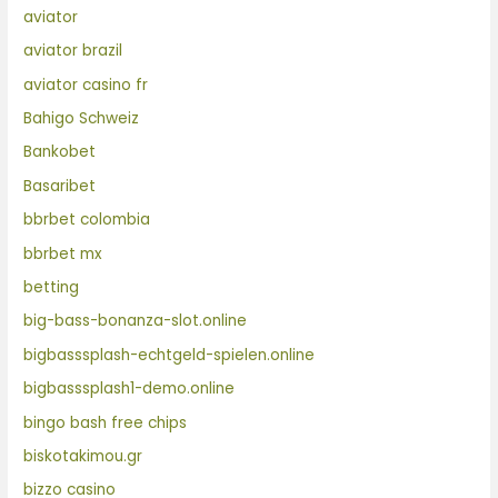
aviator
aviator brazil
aviator casino fr
Bahigo Schweiz
Bankobet
Basaribet
bbrbet colombia
bbrbet mx
betting
big-bass-bonanza-slot.online
bigbasssplash-echtgeld-spielen.online
bigbasssplash1-demo.online
bingo bash free chips
biskotakimou.gr
bizzo casino