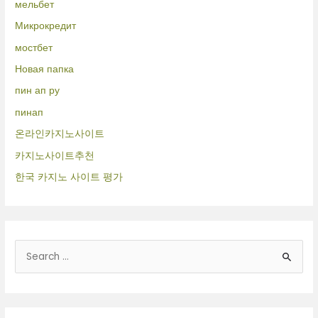
мельбет
Микрокредит
мостбет
Новая папка
пин ап ру
пинап
온라인카지노사이트
카지노사이트추천
한국 카지노 사이트 평가
B
u
s
c