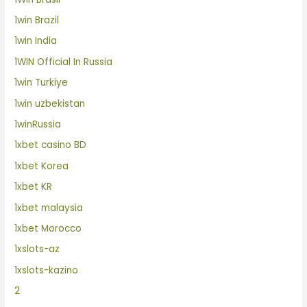
1win Brazil
1win India
1WIN Official In Russia
1win Turkiye
1win uzbekistan
1winRussia
1xbet casino BD
1xbet Korea
1xbet KR
1xbet malaysia
1xbet Morocco
1xslots-az
1xslots-kazino
2