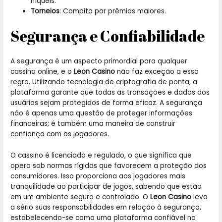
níqueis.
Torneios
: Compita por prêmios maiores.
Segurança e Confiabilidade
A segurança é um aspecto primordial para qualquer
cassino online, e o
Leon Casino
não faz exceção a essa
regra. Utilizando tecnologia de criptografia de ponta, a
plataforma garante que todas as transações e dados dos
usuários sejam protegidos de forma eficaz. A segurança
não é apenas uma questão de proteger informações
financeiras; é também uma maneira de construir
confiança com os jogadores.
O cassino é licenciado e regulado, o que significa que
opera sob normas rígidas que favorecem a proteção dos
consumidores. Isso proporciona aos jogadores mais
tranquilidade ao participar de jogos, sabendo que estão
em um ambiente seguro e controlado. O
Leon Casino
leva
a sério suas responsabilidades em relação à segurança,
estabelecendo-se como uma plataforma confiável no