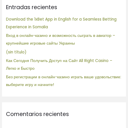
Entradas recientes
a
r
Download the 1xBet App in English for a Seamless Betting
p
Experience in Somalia
o
Вход в онлайн-казино и возможность сыграть в авиатор –
r
крупнейшие игровые сайты Украины
:
(sin título)
Как Сегодня Получить Доступ на Сайт All Right Casino –
Легко и Быстро
Без регистрации в онлайн-казино играть ваше удовольствие:
выберите игру и начните!
Comentarios recientes