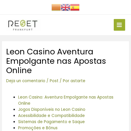
Ir
al
contenido
Main
Men
Navegación
Leon Casino Aventura
de
entradas
Empolgante nas Apostas
Online
Deja un comentario
/
Post
/ Por
astarte
Leon Casino: Aventura Empolgante nas Apostas
Online
Jogos Disponíveis no Leon Casino
Acessibilidade e Compatibilidade
Sistemas de Pagamento e Saque
Promoções e Bônus