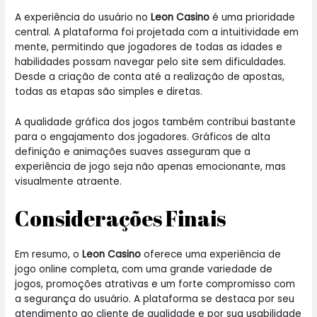
A experiência do usuário no
Leon Casino
é uma prioridade
central. A plataforma foi projetada com a intuitividade em
mente, permitindo que jogadores de todas as idades e
habilidades possam navegar pelo site sem dificuldades.
Desde a criação de conta até a realização de apostas,
todas as etapas são simples e diretas.
A qualidade gráfica dos jogos também contribui bastante
para o engajamento dos jogadores. Gráficos de alta
definição e animações suaves asseguram que a
experiência de jogo seja não apenas emocionante, mas
visualmente atraente.
Considerações Finais
Em resumo, o
Leon Casino
oferece uma experiência de
jogo online completa, com uma grande variedade de
jogos, promoções atrativas e um forte compromisso com
a segurança do usuário. A plataforma se destaca por seu
atendimento ao cliente de qualidade e por sua usabilidade