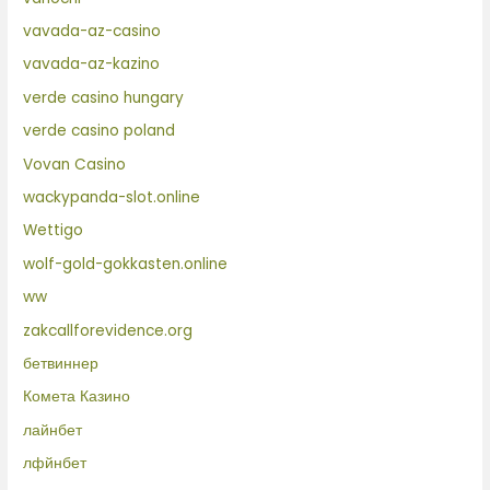
vavada-az-casino
vavada-az-kazino
verde casino hungary
verde casino poland
Vovan Casino
wackypanda-slot.online
Wettigo
wolf-gold-gokkasten.online
ww
zakcallforevidence.org
бетвиннер
Комета Казино
лайнбет
лфйнбет