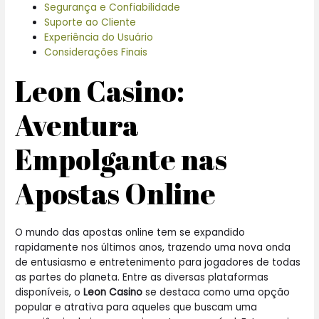
Segurança e Confiabilidade
Suporte ao Cliente
Experiência do Usuário
Considerações Finais
Leon Casino:
Aventura
Empolgante nas
Apostas Online
O mundo das apostas online tem se expandido
rapidamente nos últimos anos, trazendo uma nova onda
de entusiasmo e entretenimento para jogadores de todas
as partes do planeta. Entre as diversas plataformas
disponíveis, o
Leon Casino
se destaca como uma opção
popular e atrativa para aqueles que buscam uma