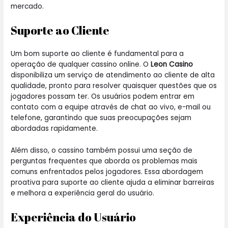
mercado.
Suporte ao Cliente
Um bom suporte ao cliente é fundamental para a
operação de qualquer cassino online. O
Leon Casino
disponibiliza um serviço de atendimento ao cliente de alta
qualidade, pronto para resolver quaisquer questões que os
jogadores possam ter. Os usuários podem entrar em
contato com a equipe através de chat ao vivo, e-mail ou
telefone, garantindo que suas preocupações sejam
abordadas rapidamente.
Além disso, o cassino também possui uma seção de
perguntas frequentes que aborda os problemas mais
comuns enfrentados pelos jogadores. Essa abordagem
proativa para suporte ao cliente ajuda a eliminar barreiras
e melhora a experiência geral do usuário.
Experiência do Usuário