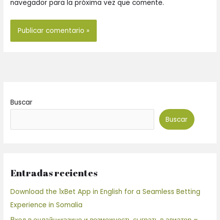
navegador para la próxima vez que comente.
Buscar
Buscar
Entradas recientes
Download the 1xBet App in English for a Seamless Betting
Experience in Somalia
Вход в онлайн-казино и возможность сыграть в авиатор –