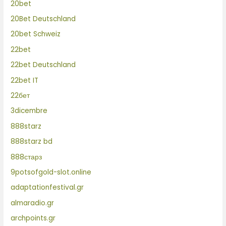
20bet
20Bet Deutschland
20bet Schweiz
22bet
22bet Deutschland
22bet IT
22бет
3dicembre
888starz
888starz bd
888старз
9potsofgold-slot.online
adaptationfestival.gr
almaradio.gr
archpoints.gr