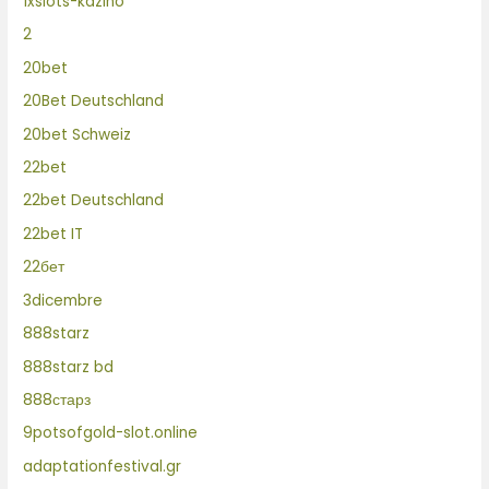
1xslots-kazino
2
20bet
20Bet Deutschland
20bet Schweiz
22bet
22bet Deutschland
22bet IT
22бет
3dicembre
888starz
888starz bd
888старз
9potsofgold-slot.online
adaptationfestival.gr