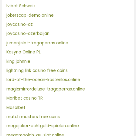
Ivibet Schweiz
jokerscap-demo.online
joycasino-az
joycasino-azerbaijan
jumanjislot-tragaperras.online
Kasyno Online PL
king johnnie
lightning link casino free coins
lord-of-the-ocean-kostenlos.online
magicmirrordeluxe-tragaperras.online
Maribet casino TR
Masalbet
match masters free coins
megajoker-echtgeld-spielen.online
megamoolah-au-slot.online