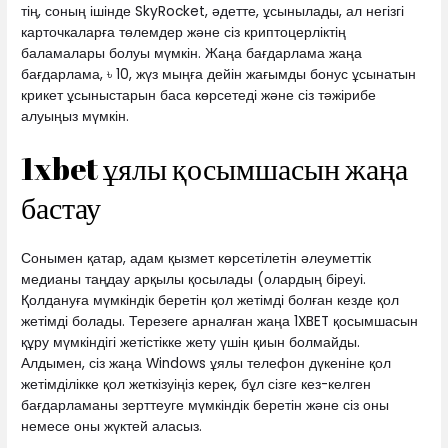
тің, соның ішінде SkyRocket, әдетте, ұсынылады, ал негізгі
карточкаларға төлемдер және сіз криптоцерліктің
баламалары болуы мүмкін. Жаңа бағдарлама жаңа
бағдарлама, ৳ 10, жүз мыңға дейін жағымды бонус ұсынатын
крикет ұсыныстарын баса көрсетеді және сіз тәжірибе
алуыңыз мүмкін.
1xbet ұялы қосымшасын жаңа
бастау
Сонымен қатар, адам қызмет көрсетілетін әлеуметтік
медианы таңдау арқылы қосылады (олардың біреуі.
Қолдануға мүмкіндік беретін қол жетімді болған кезде қол
жетімді болады. Терезеге арналған жаңа 1XBET қосымшасын
құру мүмкіндігі жетістікке жету үшін қиын болмайды.
Алдымен, сіз жаңа Windows ұялы телефон дүкеніне қол
жетімділікке қол жеткізуіңіз керек, бұл сізге кез-келген
бағдарламаны зерттеуге мүмкіндік беретін және сіз оны
немесе оны жүктей аласыз.