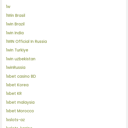
1w
1Win Brasil
1win Brazil
1win India
1WIN Official In Russia
1win Turkiye
1win uzbekistan
1winRussia
1xbet casino BD
1xbet Korea
1xbet KR
1xbet malaysia
1xbet Morocco
1xslots-az