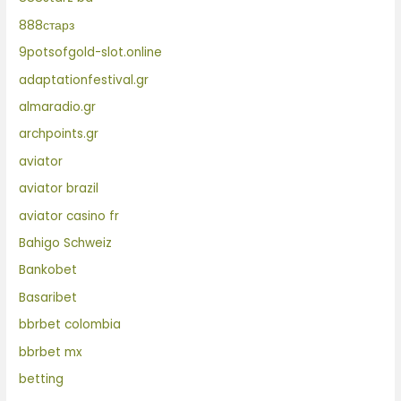
888старз
9potsofgold-slot.online
adaptationfestival.gr
almaradio.gr
archpoints.gr
aviator
aviator brazil
aviator casino fr
Bahigo Schweiz
Bankobet
Basaribet
bbrbet colombia
bbrbet mx
betting