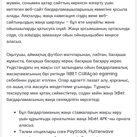
мүмкін, сонымен қатар сайттың көрінісін өзгерту үшін
көптеген веб-сайт бағдарламашыларының көмегіне қосыла
алады.
Аяқталды, жаңа навигация сіздің жеке веб-
сайтыңыздың жаңа шарлауы – бұл өте ыңғайлы және
ойыншыларды қатысуға оңай. Жаңа қосымшаның ортасында
сізде, сіз өзіңіздің заманауи ойын ойнауыңызбен кеңесе
аласыз.
Оқытушы, аймақтық футбол матчтарынан, пабтан, басқаша
жұмыста, басқаша басқару керек, басқаша басқару керек.
Үндістандағы ең жақсы сот залындағы ойын бағдарламалық
жасақтамасының бірі ретінде 1XBET CURAçao egaming
себебінен рұқсат етілген. Олар әділетті ләззат алу, қорғаныс,
сіз ашық ота жасауға міндеттеме ұсынады. Тұрақты
тексерулер мен қатаң сәйкестіктер, содан кейін жаңа 1xBet
бағдарламасының жаңа сенімділігін көрсетеді.
Бұл бағдарламаның жаңа ставкаларын жақсы көру
үшін құрылғыда орнатылған жаңа 1xbet APK-ны орната
аласыз.
Төлем опциялары сізге PayStack, Flutterwave