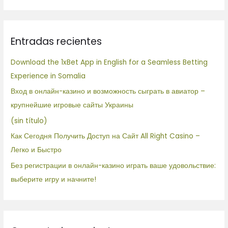
s
c
Entradas recientes
a
r
Download the 1xBet App in English for a Seamless Betting
p
Experience in Somalia
o
Вход в онлайн-казино и возможность сыграть в авиатор –
r
крупнейшие игровые сайты Украины
:
(sin título)
Как Сегодня Получить Доступ на Сайт All Right Casino –
Легко и Быстро
Без регистрации в онлайн-казино играть ваше удовольствие:
выберите игру и начните!