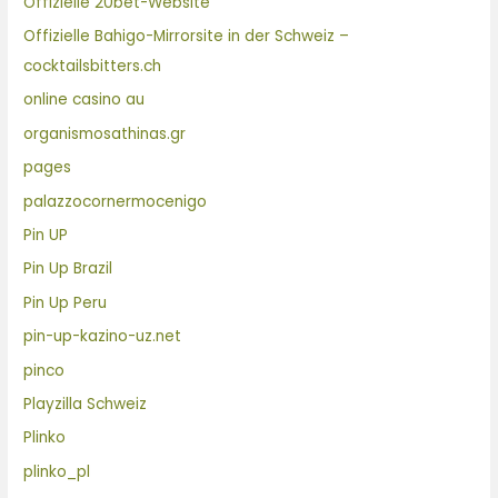
Offizielle 20bet-Website
Offizielle Bahigo-Mirrorsite in der Schweiz –
cocktailsbitters.ch
online casino au
organismosathinas.gr
pages
palazzocornermocenigo
Pin UP
Pin Up Brazil
Pin Up Peru
pin-up-kazino-uz.net
pinco
Playzilla Schweiz
Plinko
plinko_pl