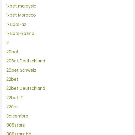
1xbet malaysia
1xbet Morocco
1xslots-az
1xslots-kazino
2
20bet
20Bet Deutschland
20bet Schweiz
22bet
22bet Deutschland
22bet IT
22бет
3dicembre
888starz
888starz bd