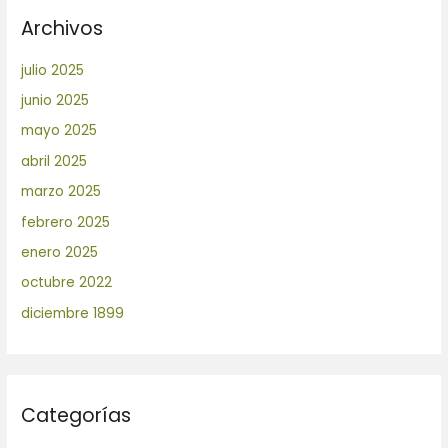
Archivos
julio 2025
junio 2025
mayo 2025
abril 2025
marzo 2025
febrero 2025
enero 2025
octubre 2022
diciembre 1899
Categorías