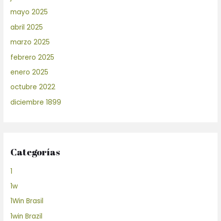
mayo 2025
abril 2025
marzo 2025
febrero 2025
enero 2025
octubre 2022
diciembre 1899
Categorías
1
1w
1Win Brasil
1win Brazil