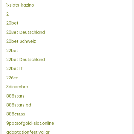
1xslots-kazino
2
20bet
20Bet Deutschland
20bet Schweiz
22bet
22bet Deutschland
22bet IT
22бет
3dicembre
888starz
888starz bd
888старз
9potsofgold-slot.online
adaptationfestival.gr