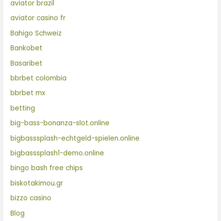
aviator brazil
aviator casino fr
Bahigo Schweiz
Bankobet
Basaribet
bbrbet colombia
bbrbet mx
betting
big-bass-bonanza-slot.online
bigbasssplash-echtgeld-spielen.online
bigbasssplash1-demo.online
bingo bash free chips
biskotakimou.gr
bizzo casino
Blog