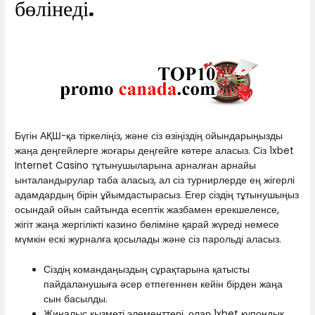
бөлінеді.
Бүгін АҚШ-қа тіркеліңіз, және сіз өзіңіздің ойындарыңызды
жаңа деңгейлерге жоғары деңгейге көтере аласыз. Сіз 1xbet
Internet Casino тұтынушыларына арналған арнайы
ынталандырулар таба аласыз, ал сіз турнирлерде ең жігерлі
адамдардың бірін ұйымдастырасыз. Егер сіздің тұтынушыңыз
осындай ойын сайтында есептік жазбамен ерекшеленсе,
жігіт жаңа жергілікті казино бөліміне қарай жүреді немесе
мүмкін ескі журналға қосылады және сіз парольді аласыз.
Сіздің командаңыздың сұрақтарына қатысты
пайдаланушыға әсер етпегеннен кейін бірден жаңа
сын басылды.
Жиналыс қызметі элементтері, олар 1xbet купондық