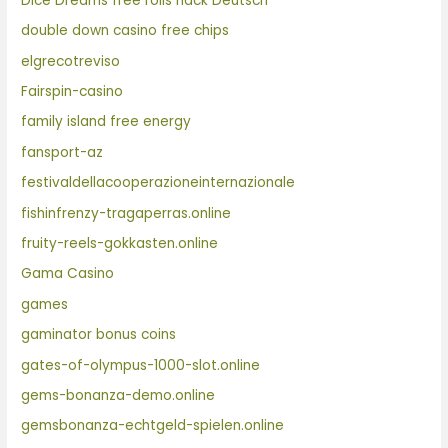
Dice Dreams free rolls hack Deutsch
double down casino free chips
elgrecotreviso
Fairspin-casino
family island free energy
fansport-az
festivaldellacooperazioneinternazionale
fishinfrenzy-tragaperras.online
fruity-reels-gokkasten.online
Gama Casino
games
gaminator bonus coins
gates-of-olympus-1000-slot.online
gems-bonanza-demo.online
gemsbonanza-echtgeld-spielen.online