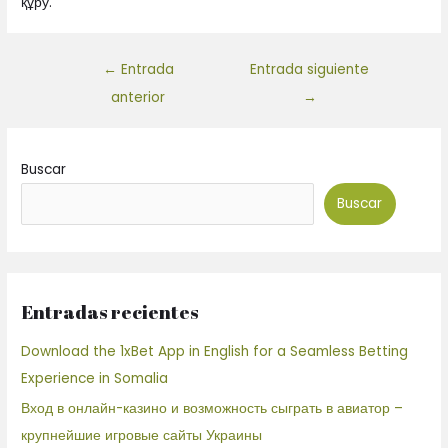
құру.
←
Entrada
Entrada siguiente
anterior
→
Buscar
Buscar
Entradas recientes
Download the 1xBet App in English for a Seamless Betting
Experience in Somalia
Вход в онлайн-казино и возможность сыграть в авиатор –
крупнейшие игровые сайты Украины