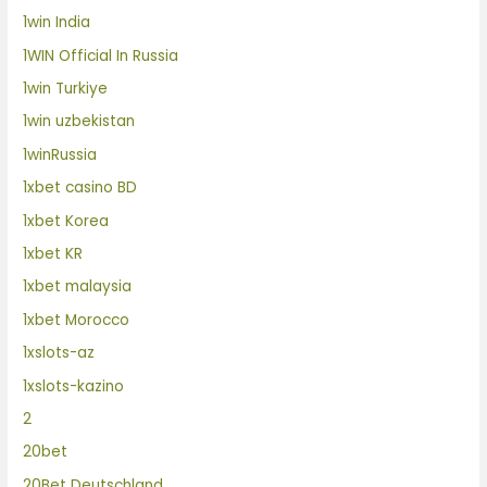
1win India
1WIN Official In Russia
1win Turkiye
1win uzbekistan
1winRussia
1xbet casino BD
1xbet Korea
1xbet KR
1xbet malaysia
1xbet Morocco
1xslots-az
1xslots-kazino
2
20bet
20Bet Deutschland