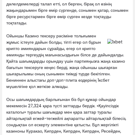
дәлелдемелерді талап етті, ол берген, бірақ ол өзінің
жақындарымен бірге өмір сүргенде, сонымен қатар, сонымен
бірге ресурстармен бірге өмір сүрген кезде тоқтауды
тоқтатады.
Ойыншы Казино тексеру рәсіміне толығымен
жұмыс істеуге дайын болды, тіпті егер ол бұрын
крипто әмияндарын сұрайды, егер ол крипто
әмиянды тергеудің мағынасыздығын білсе де дайындалды.
Қайта шағымдарды орындау үшін партияңызға жаңа казино
бағытын тексеруге кеңес берді, жаңа ойыншы шығарған
шығарылымы оның сынымен тиімді түрде бекітілген.
Бениннен алыстағы доп-доп-плита өздерінің 1ксбет
мүшелігіне қол жеткізе алмады.
Осы шағымдардың барлығынан біз бұл құмар ойындар
мекемесін 27,324 қара түсті заттарды бердік. «Қауіпсіздік
каталогы» туралы шағымдар мен қара заттар туралы
айтарлықтай егжей-тегжейлі ақпаратты айтарлықтай білесіз,
сондықтан ол ескерту элементіне қатысты. Бұл жергілікті
казиноны Куракао, Кипрден, Кипрден, Кипрден, Ресейден,