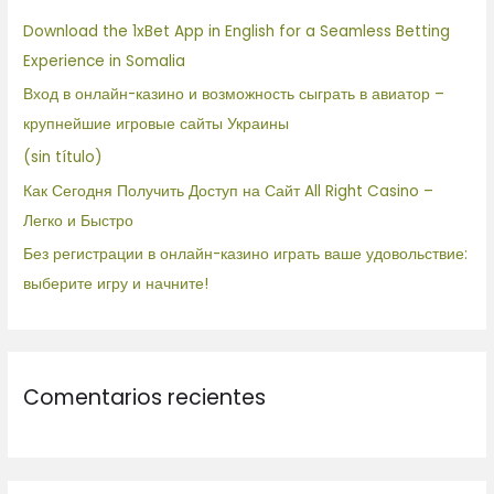
r
Download the 1xBet App in English for a Seamless Betting
p
Experience in Somalia
o
Вход в онлайн-казино и возможность сыграть в авиатор –
r
крупнейшие игровые сайты Украины
:
(sin título)
Как Сегодня Получить Доступ на Сайт All Right Casino –
Легко и Быстро
Без регистрации в онлайн-казино играть ваше удовольствие:
выберите игру и начните!
Comentarios recientes