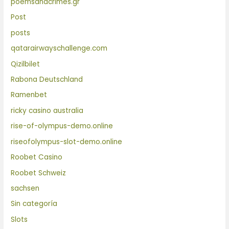
poemsandcrimes.gr
Post
posts
qatarairwayschallenge.com
Qizilbilet
Rabona Deutschland
Ramenbet
ricky casino australia
rise-of-olympus-demo.online
riseofolympus-slot-demo.online
Roobet Casino
Roobet Schweiz
sachsen
Sin categoría
Slots