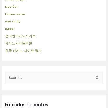
мостбет
Новая папка
пин ап ру
пинап
온라인카지노사이트
카지노사이트추천
한국 카지노 사이트 평가
B
u
s
c
Entradas recientes
a