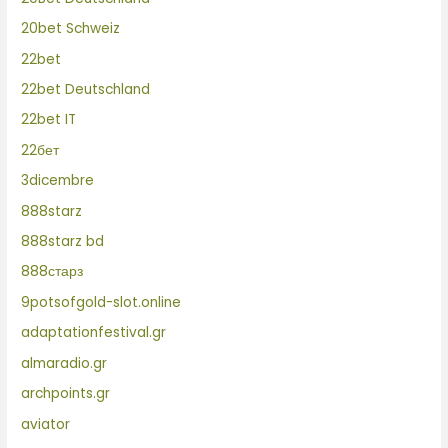
20bet Schweiz
22bet
22bet Deutschland
22bet IT
22бет
3dicembre
888starz
888starz bd
888старз
9potsofgold-slot.online
adaptationfestival.gr
almaradio.gr
archpoints.gr
aviator