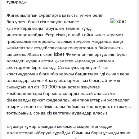
тудырады.
Жиі қойылатын сұрақтарға қатысты үлкен бөлігі
бар үлкен бөлігі сізге жауап немесе
қызметтерді өзіңіз табуға, ең төменгі күнді
инвестициялайды. Егер сіздің онлайн ойыныңыз керемет
графикалық интерфейс тәсілімен жүрген жағдайда, жаңа
жеңімпаз тек кездейсоқ санау генераторына байланысты
шешіледі. Жаңа піскен 1xbet Филиппинінің әртүрлілігі бүкіл
әлемдегі жүзден астам қызметке қарағанда көптеген
слоттармен бірге келеді. Сіз келушілерді үш-4-ші
кластиндермен бірге «бір қарулы бандиттер» -ді сынап көре
аласыздар, сіз үш-4 катушкалармен, сіз бірыңғай тиімді
сызықсыз, ал сіз 100 000-нан астам жеңімпаз
комбинациялары бар мегаврларды жасай аласыз.Біз
федералды крикет федералды чемпионаттарын жоспарлап
отырмыз және сіз бүкіл әлем бойынша костюмдер, өте жақсы
толтырыңыз, сонда сіз көптеген аудандар аласыз.
Ең жаңа құмар ойындар мекемесі сізден гөрі бірдей
мәліметтерді жіберуді сұрайды. Ойыншы бәрін ұсынды және