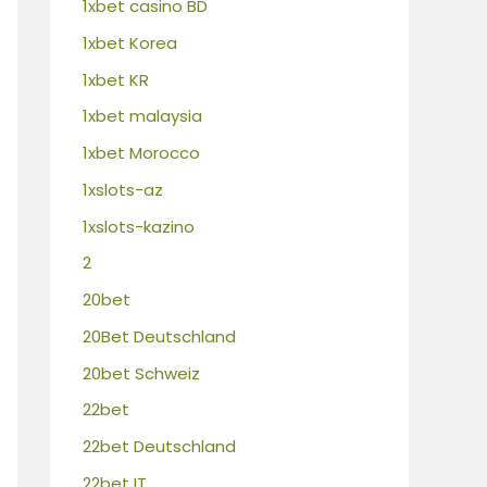
1xbet casino BD
1xbet Korea
1xbet KR
1xbet malaysia
1xbet Morocco
1xslots-az
1xslots-kazino
2
20bet
20Bet Deutschland
20bet Schweiz
22bet
22bet Deutschland
22bet IT