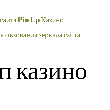
 сайта Pin Up Казино
ользования зеркала сайта
п казино