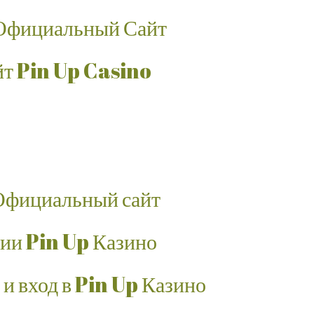
 Официальный Сайт
т Pin Up Casino
Официальный сайт
ии Pin Up Казино
 и вход в Pin Up Казино