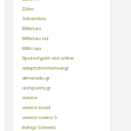
22бет
3dicembre
888starz
888starz bd
888старз
9potsofgold-slot.online
adaptationfestival.gr
almaradio.gr
archpoints.gr
aviator
aviator brazil
aviator casino fr
Bahigo Schweiz