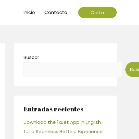
Inicio
Contacto
Carta
Buscar
Bus
Entradas recientes
Download the 1xBet App in English
for a Seamless Betting Experience