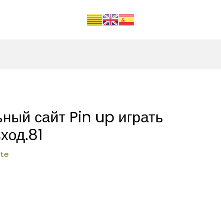
ный сайт Pin up играть
ход.81
rte