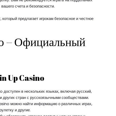
 вашего счета и безопасности.
, который предлагает игрокам безопасное и честное
о – Официальный
in Up Casino
 доступен в нескольких языках, включая русский,
и и других стран с русскоязычными сообществами.
asino можно найти информацию о различных играх,
рулетку и другие.