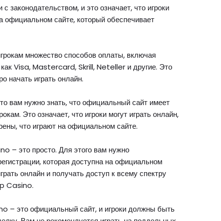
 с законодательством, и это означает, что игроки
на официальном сайте, который обеспечивает
 игрокам множество способов оплаты, включая
к Visa, Mastercard, Skrill, Neteller и другие. Это
ро начать играть онлайн.
 то вам нужно знать, что официальный сайт имеет
окам. Это означает, что игроки могут играть онлайн,
рены, что играют на официальном сайте.
no – это просто. Для этого вам нужно
регистрации, которая доступна на официальном
грать онлайн и получать доступ к всему спектру
Up Casino.
ino – это официальный сайт, и игроки должны быть
делку. Вам не рекомендуется играть на поддельных