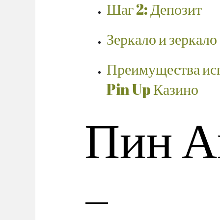
Шаг 2: Депозит
Зеркало и зеркало
Преимущества исп
Pin Up Казино
Пин А
–