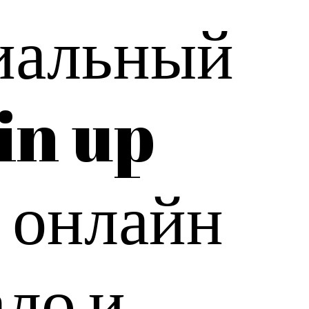
иальный
in up
ь онлайн
ало и