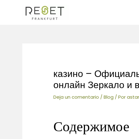
Ir
al
contenido
Navegación
de
entradas
казино – Официаль
онлайн Зеркало и в
Deja un comentario
/
Blog
/ Por
asta
Содержимое