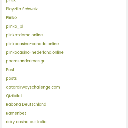
pinco
Playzilla Schweiz
Plinko
plinko_pl
plinko-demo.online
plinkocasino-canada.online
plinkocasino-nederland.online
poemsandcrimes.gr
Post
posts
qatarairwayschallenge.com
Qizilbilet
Rabona Deutschland
Ramenbet
ricky casino australia