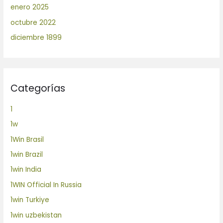
enero 2025
octubre 2022
diciembre 1899
Categorías
1
1w
1Win Brasil
1win Brazil
1win India
1WIN Official In Russia
1win Turkiye
1win uzbekistan