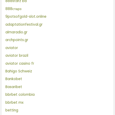
888starz bd
888старз
9potsofgold-slot.online
adaptationfestival.gr
almaradio.gr
archpoints.gr
aviator
aviator brazil
aviator casino fr
Bahigo Schweiz
Bankobet
Basaribet
bbrbet colombia
bbrbet mx
betting