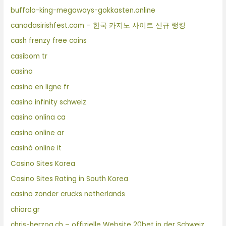
buffalo-king-megaways-gokkasten.online
canadasirishfest.com – 한국 카지노 사이트 신규 랭킹
cash frenzy free coins
casibom tr
casino
casino en ligne fr
casino infinity schweiz
casino onlina ca
casino online ar
casinò online it
Casino Sites Korea
Casino Sites Rating in South Korea
casino zonder crucks netherlands
chiorc.gr
chris-herzog.ch – offizielle Website 20bet in der Schweiz