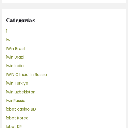
Categorías
1
1w
1Win Brasil
1win Brazil
1win India
1WIN Official In Russia
1win Turkiye
1win uzbekistan
1winRussia
1xbet casino BD
1xbet Korea
1xbet KR