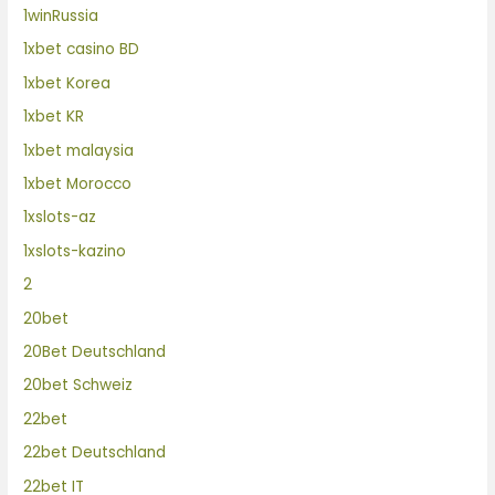
1winRussia
1xbet casino BD
1xbet Korea
1xbet KR
1xbet malaysia
1xbet Morocco
1xslots-az
1xslots-kazino
2
20bet
20Bet Deutschland
20bet Schweiz
22bet
22bet Deutschland
22bet IT