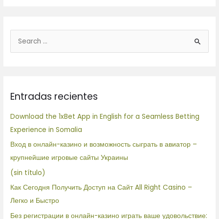
B
u
s
c
Entradas recientes
a
r
Download the 1xBet App in English for a Seamless Betting
p
Experience in Somalia
o
Вход в онлайн-казино и возможность сыграть в авиатор –
r
крупнейшие игровые сайты Украины
:
(sin título)
Как Сегодня Получить Доступ на Сайт All Right Casino –
Легко и Быстро
Без регистрации в онлайн-казино играть ваше удовольствие: