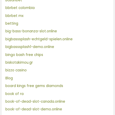
Basaribet
bbrbet colombia
bbrbet mx
betting
big-bass-bonanza-slot.online
bigbasssplash-echtgeld-spielen.online
bigbasssplash1-demo.online
bingo bash free chips
biskotakimou.gr
bizzo casino
Blog
board kings free gems diamonds
book of ra
book-of-dead-slot-canada.online
book-of-dead-slot-demo.online