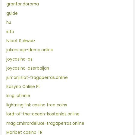
granfondoroma
guide
hu
info
Ivibet Schweiz
jokerscap-demo.online
joycasino-az
joycasino-azerbaijan
jumanjislot-tragaperras.online
Kasyno Online PL
king johnnie
lightning link casino free coins
lord-of-the-ocean-kostenlos.online
magicmirrordeluxe-tragaperras.online
Maribet casino TR