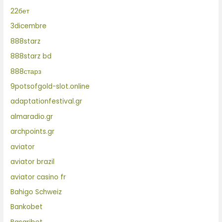
22бет
3dicembre
888starz
888starz bd
888старз
9potsofgold-slot.online
adaptationfestival.gr
almaradio.gr
archpoints.gr
aviator
aviator brazil
aviator casino fr
Bahigo Schweiz
Bankobet