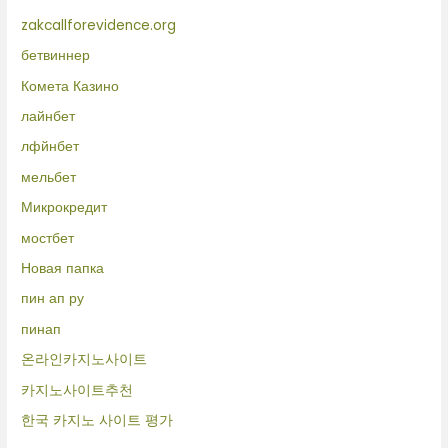
zakcallforevidence.org
бетвиннер
Комета Казино
лайнбет
лфйнбет
мельбет
Микрокредит
мостбет
Новая папка
пин ап ру
пинап
온라인카지노사이트
카지노사이트추천
한국 카지노 사이트 평가