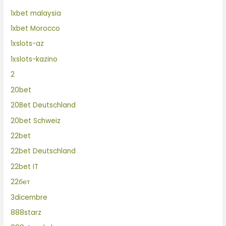
1xbet malaysia
1xbet Morocco
1xslots-az
1xslots-kazino
2
20bet
20Bet Deutschland
20bet Schweiz
22bet
22bet Deutschland
22bet IT
22бет
3dicembre
888starz