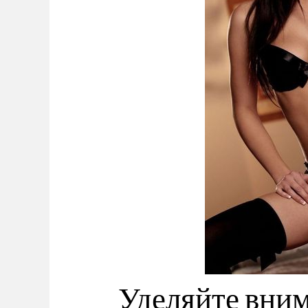
Уделяйте вни