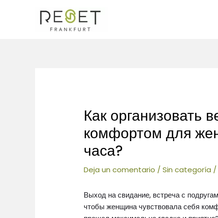
Ir
al
contenido
Navegación
de
entradas
Как организовать 
комфортом для жен
часа?
Deja un comentario
/
Sin categoría
/
Выход на свидание, встреча с подругам
чтобы женщина чувствовала себя комфо