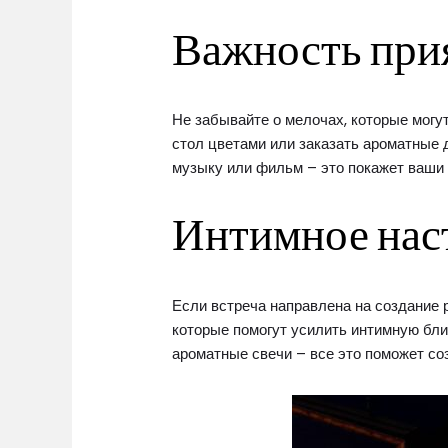
Важность при
Не забывайте о мелочах, которые могу
стол цветами или заказать ароматные
музыку или фильм – это покажет ваши 
Интимное нас
Если встреча направлена на создание 
которые помогут усилить интимную бли
ароматные свечи – все это поможет со