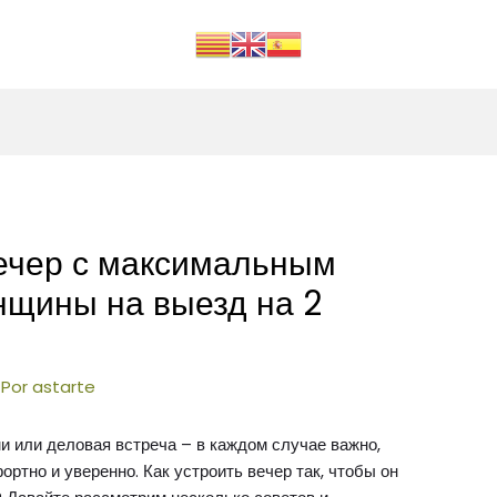
вечер с максимальным
щины на выезд на 2
 Por
astarte
и или деловая встреча – в каждом случае важно,
ртно и уверенно. Как устроить вечер так, чтобы он