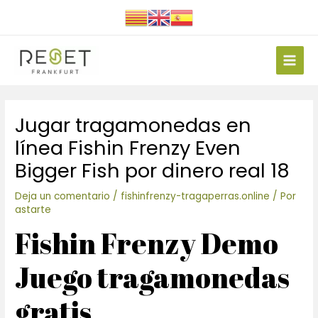
Ir
al
contenido
Main
Men
Navegación
Jugar tragamonedas en
de
entradas
línea Fishin Frenzy Even
Bigger Fish por dinero real 18
Deja un comentario
/
fishinfrenzy-tragaperras.online
/ Por
astarte
Fishin Frenzy Demo
Juego tragamonedas
gratis