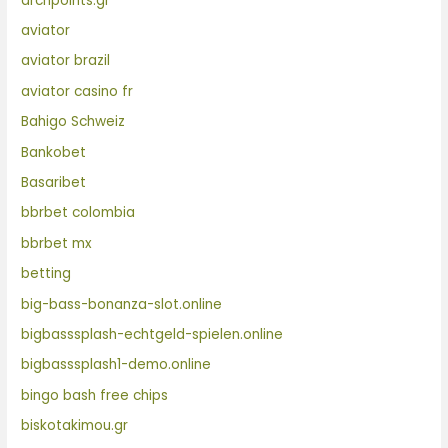
archpoints.gr
aviator
aviator brazil
aviator casino fr
Bahigo Schweiz
Bankobet
Basaribet
bbrbet colombia
bbrbet mx
betting
big-bass-bonanza-slot.online
bigbasssplash-echtgeld-spielen.online
bigbasssplash1-demo.online
bingo bash free chips
biskotakimou.gr