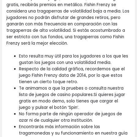
gratis, recibirás premios en metálico. Fishin Frenzy se
considera una tragaperras de volatilidad baja a media. Los
jugadores no podrán disfrutar de grandes retiros, pero
ganarán con más frecuencia en comparación con las
tragaperras de alta volatilidad. Si estás acostumbrado a
ser estricto con tus fondos, una tragaperras como Fishin
Frenzy será la mejor elección.
Esto resulta muy útil para los jugadores a los que les
gustan los juegos con una volatilidad media.
Respecto de la calidad gráfica, recordemos que el
juego Fishin Frenzy data de 2014, por lo que estos
tienen un cierto toque retro.
Te animamos a que la pruebes o consulta nuestra
lista de juegos de casino populares.Si quieres jugar
gratis en modo demo, solo tienes que cargar el
juego y pulsar el botón ‘Spin’.
No forma parte de ningún operador de juegos de
azar ni de cualquier otra institución.
Encontrarás más información sobre las
tragamonedas y su funcionamiento en nuestra guía