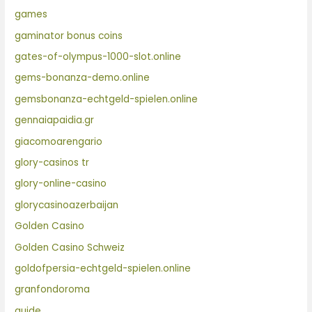
games
gaminator bonus coins
gates-of-olympus-1000-slot.online
gems-bonanza-demo.online
gemsbonanza-echtgeld-spielen.online
gennaiapaidia.gr
giacomoarengario
glory-casinos tr
glory-online-casino
glorycasinoazerbaijan
Golden Casino
Golden Casino Schweiz
goldofpersia-echtgeld-spielen.online
granfondoroma
guide