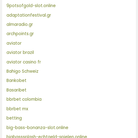
9potsofgold-slot.online
adaptationfestival.gr
almaradio.gr
archpoints.gr
aviator
aviator brazil
aviator casino fr
Bahigo Schweiz
Bankobet
Basaribet
bbrbet colombia
bbrbet mx
betting
big-bass-bonanza-slot.online
bigbasssplash-echtgeld-spielen.online