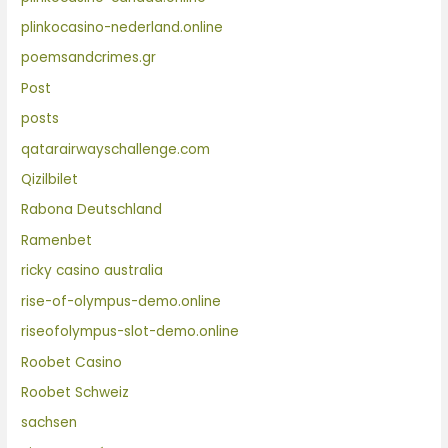
plinkocasino-nederland.online
poemsandcrimes.gr
Post
posts
qatarairwayschallenge.com
Qizilbilet
Rabona Deutschland
Ramenbet
ricky casino australia
rise-of-olympus-demo.online
riseofolympus-slot-demo.online
Roobet Casino
Roobet Schweiz
sachsen