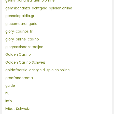
gems-bonanza-demo.online
gemsbonanza-echtgeld-spielen.online
gennaiapaidia.gr
giacomoarengario
glory-casinos tr
glory-online-casino
glorycasinoazerbaijan
Golden Casino
Golden Casino Schweiz
goldofpersia-echtgeld-spielen.online
granfondoroma
guide
hu
info
Ivibet Schweiz