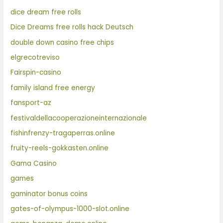
dice dream free rolls
Dice Dreams free rolls hack Deutsch
double down casino free chips
elgrecotreviso
Fairspin-casino
family island free energy
fansport-az
festivaldellacooperazioneinternazionale
fishinfrenzy-tragaperras.online
fruity-reels-gokkasten.online
Gama Casino
games
gaminator bonus coins
gates-of-olympus-1000-slot.online