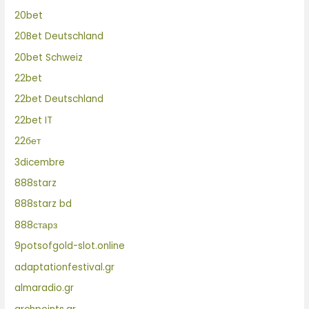
20bet
20Bet Deutschland
20bet Schweiz
22bet
22bet Deutschland
22bet IT
22бет
3dicembre
888starz
888starz bd
888старз
9potsofgold-slot.online
adaptationfestival.gr
almaradio.gr