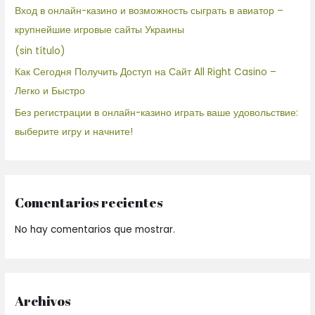
Вход в онлайн-казино и возможность сыграть в авиатор –
крупнейшие игровые сайты Украины
(sin título)
Как Сегодня Получить Доступ на Сайт All Right Casino –
Легко и Быстро
Без регистрации в онлайн-казино играть ваше удовольствие:
выберите игру и начните!
Comentarios recientes
No hay comentarios que mostrar.
Archivos