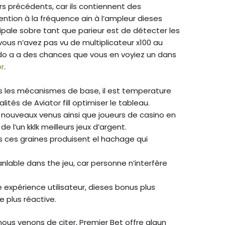
rs précédents, car ils contiennent des
ention à la fréquence ain à l’ampleur dieses
cipale sobre tant que parieur est de détecter les
vous n’avez pas vu de multiplicateur x100 au
mado a a des chances que vous en voyiez un dans
or
.
s les mécanismes de base, il est temperature
lités de Aviator fill optimiser le tableau.
s nouveaux venus ainsi que joueurs de casino en
 de l’un kklk meilleurs jeux d’argent.
 ces graines produisent el hachage qui
nlable dans the jeu, car personne n’interfère
 expérience utilisateur, dieses bonus plus
e plus réactive.
 nous venons de citer, Premier Bet offre algun