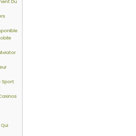
ement Du
ers
sponible
obile
 Aviator
eur
e Sport
Casinos
 Qui