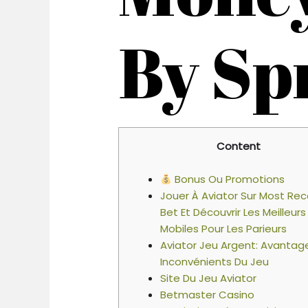
By Sp
Content
Bonus Ou Promotions
Jouer À Aviator Sur Most Re
Bet Et Découvrir Les Meilleurs
Mobiles Pour Les Parieurs
Aviator Jeu Argent: Avantag
Inconvénients Du Jeu
Site Du Jeu Aviator
Betmaster Casino