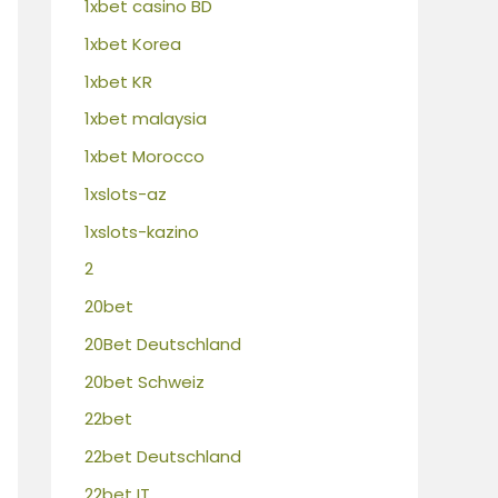
1xbet casino BD
1xbet Korea
1xbet KR
1xbet malaysia
1xbet Morocco
1xslots-az
1xslots-kazino
2
20bet
20Bet Deutschland
20bet Schweiz
22bet
22bet Deutschland
22bet IT