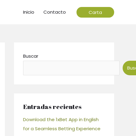
Inicio
Contacto
Carta
Buscar
Bus
Entradas recientes
Download the 1xBet App in English
for a Seamless Betting Experience