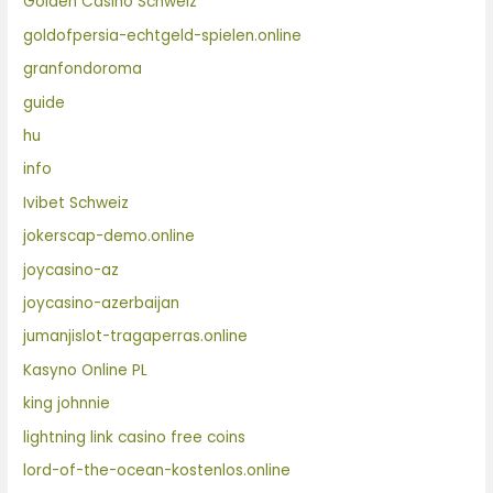
Golden Casino Schweiz
goldofpersia-echtgeld-spielen.online
granfondoroma
guide
hu
info
Ivibet Schweiz
jokerscap-demo.online
joycasino-az
joycasino-azerbaijan
jumanjislot-tragaperras.online
Kasyno Online PL
king johnnie
lightning link casino free coins
lord-of-the-ocean-kostenlos.online