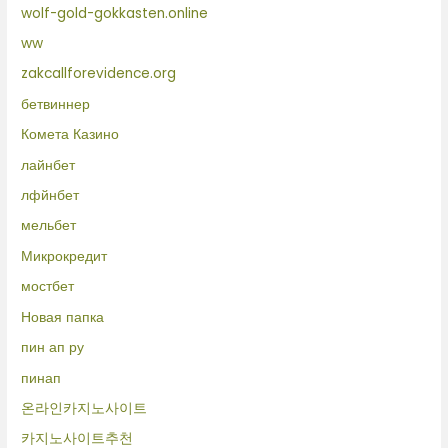
wolf-gold-gokkasten.online
ww
zakcallforevidence.org
бетвиннер
Комета Казино
лайнбет
лфйнбет
мельбет
Микрокредит
мостбет
Новая папка
пин ап ру
пинап
온라인카지노사이트
카지노사이트추천