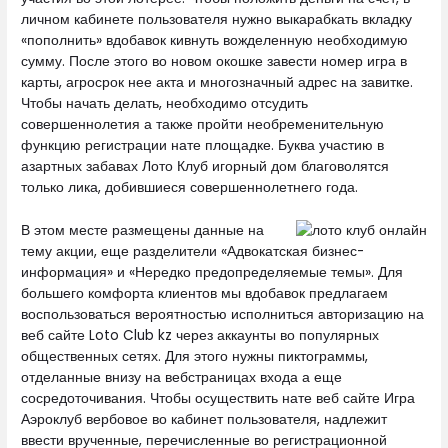
личном кабинете пользователя нужно выкарабкать вкладку
«пополнить» вдобавок кивнуть вожделенную необходимую
сумму. После этого во новом окошке завести номер игра в
карты, агросрок нее акта и многозначный адрес на завитке.
Чтобы начать делать, необходимо отсудить
совершеннолетия а также пройти необременительную
функцию регистрации нате площадке. Буква участию в
азартных забавах Лото Клуб игорный дом благоволятся
только лика, добившиеся совершеннолетнего года.
В этом месте размещены данные на
тему акции, еще разделители «Адвокатская бизнес-
информация» и «Нередко предопределяемые темы». Для
большего комфорта клиентов мы вдобавок предлагаем
воспользоваться вероятностью исполниться авторизацию на
веб сайте Loto Club kz через аккаунты во популярных
общественных сетях. Для этого нужны пиктограммы,
отделанные внизу на вебстраницах входа а еще
сосредоточивания. Чтобы осуществить нате веб сайте Игра
Аэроклуб вербовое во кабинет пользователя, надлежит
ввести врученные, перечисленные во регистрационной