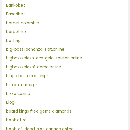
Bankobet
Basaribet
bbrbet colombia
bbrbet mx
betting
big-bass-bonanza-slot.online
bigbasssplash-echtgeld-spielen.online
bigbasssplash1-demo.online
bingo bash free chips
biskotakimou.gr
bizzo casino
Blog
board kings free gems diamonds
book of ra
book-of-dead-slot-canada.online