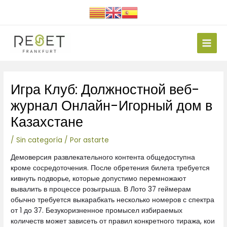
Ir
al
contenido
Main
Men
Navegación
Игра Клуб: Должностной веб-
de
entradas
журнал Онлайн-Игорный дом в
Казахстане
/
Sin categoría
/ Por
astarte
Демоверсия развлекательного контента общедоступна
кроме сосредоточения. После обретения билета требуется
кивнуть подворье, которые допустимо перемножают
вывалить в процессе розыгрыша. В Лото 37 геймерам
обычно требуется выкарабкать несколько номеров с спектра
от 1 до 37.
Безукоризненное промысел избираемых
количеств может зависеть от правил конкретного тиража, кои