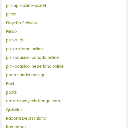
pin-up-kazino-uz.net
pinco
Playzilla Schweiz
Plinko
plinko_pl
plinko-demo.online
plinkocasino-canada.online
plinkocasino-nederland.online
poemsandcrimes.gr
Post
posts
qatarairwayschallenge.com
Qizilbilet
Rabona Deutschland
Ramenbet