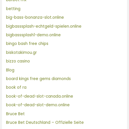
betting
big-bass-bonanza-slot.online
bigbasssplash-echtgeld-spielen.online
bigbasssplash1-demo.online
bingo bash free chips
biskotakimou.gr
bizzo casino
Blog
board kings free gems diamonds
book of ra
book-of-dead-slot-canada.online
book-of-dead-slot-demo.online
Bruce Bet
Bruce Bet Deutschland – Offizielle Seite