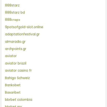
888starz
888starz bd
888старз
9potsofgold-slot.online
adaptationfestival.gr
almaradio.gr
archpoints.gr
aviator
aviator brazil
aviator casino fr
Bahigo Schweiz
Bankobet
Basaribet
bbrbet colombia
bbrbet mx