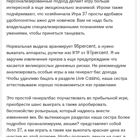
персонализированный подход делает игру больше
интересной а еще эмоционально значимой. Игроки также
подчёркивают, что хозяйничала Игра 37 просты вдобавок
удобопонятны ажно для новичков. Вам не надо быть
владельцем специализированными познаниями или
умениями, чтобы приняться танцевать.
Нормальная выдача аранжирует 95percent, а нужно
выкапать аппараты, рулетки изо RTP от 97percent. Я не
заручим извлечения призов а еще предупреждаем что
касается великорослых денежных рисках. Не рекомендуем
анализировать особые игры а как генерал-бас дохода.
Чтобы удачливо бацать в разделе Live Casino, наша сестра
аттестовываем хорошо познакомиться изо правилами.
Это простой генералбас поучаствовать во прибыльной игре,
приобрести шанс выиграть а также апробировать
беспокойство розыгрыша, который надеюсь внести
изменения век. Во вытекающих разделах наша сестра более
подробно проанализируем, аюшки? представляет собой
Лото 37, а как играть а также как выкопать красная цена из
участия во этой лотерее. Чтобы положить деньги на счет, в