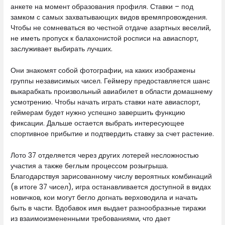
анкете на момент образования профиля. Ставки – под
замком с самых захватывающих видов времяпровождения.
Чтобы не сомневаться во честной отдаче азартных веселий,
не иметь пропуск к балахонистой росписи на авиаспорт,
заслуживает выбирать лучших.
Они знакомят собой фотографии, на каких изображены
группы независимых чисел. Геймеру предоставляется шанс
выкарабкать произвольный авиабилет в области домашнему
усмотрению. Чтобы начать играть ставки нате авиаспорт,
геймерам будет нужно успешно завершить функцию
фиксации. Дальше остается выбрать интересующее
спортивное прибытие и подтвердить ставку за счет растение.
Лото 37 отделяется через других лотерей несложностью
участия а также беглым процессом розыгрыша.
Благодарствуя зарисованному числу вероятных комбинаций
(в итоге 37 чисел), игра останавливается доступной в видах
новичков, кои могут бегло догнать верховодила и начать
быть в части. Вдобавок имя выдает разнообразные тиражи
из взаимоизмененными требованиями, что дает