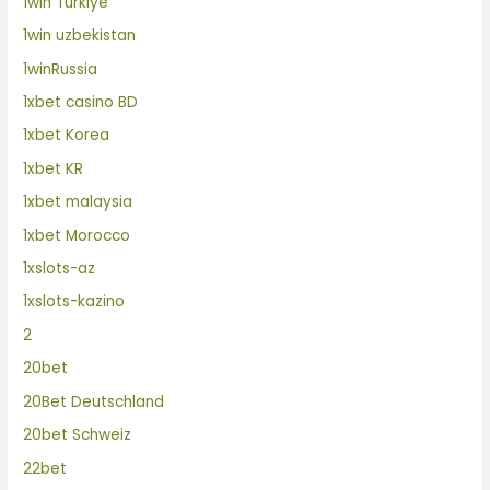
1win Turkiye
1win uzbekistan
1winRussia
1xbet casino BD
1xbet Korea
1xbet KR
1xbet malaysia
1xbet Morocco
1xslots-az
1xslots-kazino
2
20bet
20Bet Deutschland
20bet Schweiz
22bet