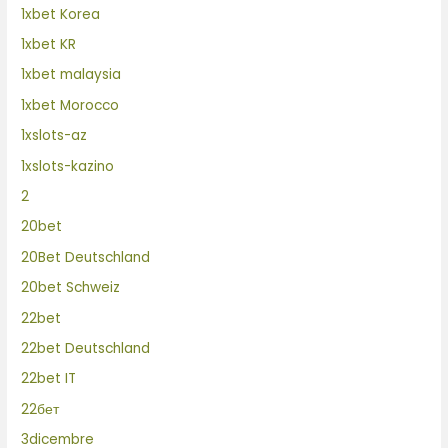
1xbet Korea
1xbet KR
1xbet malaysia
1xbet Morocco
1xslots-az
1xslots-kazino
2
20bet
20Bet Deutschland
20bet Schweiz
22bet
22bet Deutschland
22bet IT
22бет
3dicembre