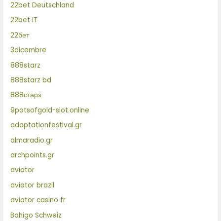
22bet Deutschland
22bet IT
22бет
3dicembre
888starz
888starz bd
888старз
9potsofgold-slot.online
adaptationfestival.gr
almaradio.gr
archpoints.gr
aviator
aviator brazil
aviator casino fr
Bahigo Schweiz