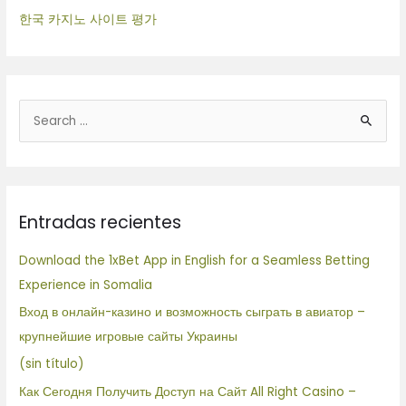
한국 카지노 사이트 평가
B
u
s
c
Entradas recientes
a
r
Download the 1xBet App in English for a Seamless Betting
p
Experience in Somalia
o
Вход в онлайн-казино и возможность сыграть в авиатор –
r
крупнейшие игровые сайты Украины
:
(sin título)
Как Сегодня Получить Доступ на Сайт All Right Casino –