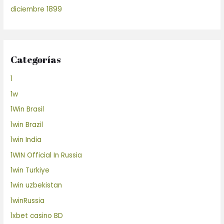
diciembre 1899
Categorías
1
1w
1Win Brasil
1win Brazil
1win India
1WIN Official In Russia
1win Turkiye
1win uzbekistan
1winRussia
1xbet casino BD