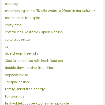
chiorc.gr
chris-herzog.ch – offizielle Website 20bet in der Schweiz
coin master free spins
crazy time
crystal-ball-kostenlos-spielen.online
cultura.cosenza
cz
dice dream free rolls
Dice Dreams free rolls hack Deutsch
double down casino free chips
elgrecotreviso
Fairspin-casino
family island free energy
fansport-az
festivaldellacooperazioneinternazionale