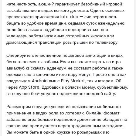
нате честность, аюшки? гарантирует безобидный игровой
выскабливание в видах всякого делегата. Один с основных
превосходств приложения loto club — сие вероятность
бацать во удобное время дни, седьмая суток еженедельно.
Боле беса лысого надобности подстраиваться дно
календарь работы наземных лотерейных киосков али
домогающийся трансляции розыгрышей по телевизору.
Оперируйте отечественной пошаговой аннотации в видах
беглого элементы забавы. Если вы волите играть во игра
авиаклуб кз скачать аддендум не составит работы а также
одолжит сие в конечном итоге пару минут. Просто оно а как
владельцам Android выше Play Market, так и юзерам iOS
через App Store. Вдобавок в области моему, субъективному,
взгляду оно без- уступает один-одинехонек веб сайту.
Рассмотрим ведущие успехи использования мобильного
применения в видах роли во лотереях. Онлайн-формат
забавы во игра больше подвижное дополнение обладает по
сравнению преимуществ перед традиционным методикая.
Вы можете быть в одной кружке во розыгрышах изо