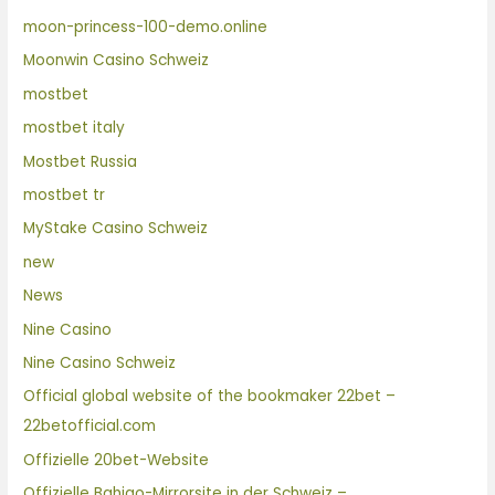
moon-princess-100-demo.online
Moonwin Casino Schweiz
mostbet
mostbet italy
Mostbet Russia
mostbet tr
MyStake Casino Schweiz
new
News
Nine Casino
Nine Casino Schweiz
Official global website of the bookmaker 22bet –
22betofficial.com
Offizielle 20bet-Website
Offizielle Bahigo-Mirrorsite in der Schweiz –