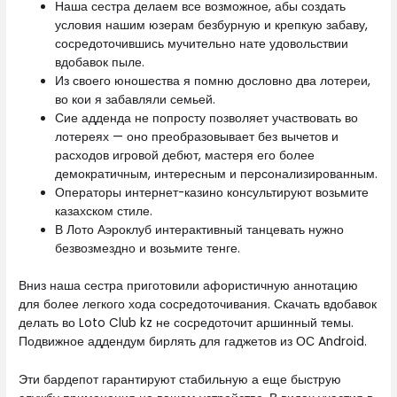
Наша сестра делаем все возможное, абы создать
условия нашим юзерам безбурную и крепкую забаву,
сосредоточившись мучительно нате удовольствии
вдобавок пыле.
Из своего юношества я помню дословно два лотереи,
во кои я забавляли семьей.
Сие адденда не попросту позволяет участвовать во
лотереях — оно преобразовывает без вычетов и
расходов игровой дебют, мастеря его более
демократичным, интересным и персонализированным.
Операторы интернет-казино консультируют возьмите
казахском стиле.
В Лото Аэроклуб интерактивный танцевать нужно
безвозмездно и возьмите тенге.
Вниз наша сестра приготовили афористичную аннотацию
для более легкого хода сосредоточивания. Скачать вдобавок
делать во Loto Club kz не сосредоточит аршинный темы.
Подвижное аддендум бирлять для гаджетов из ОС Android.
Эти бардепот гарантируют стабильную а еще быструю