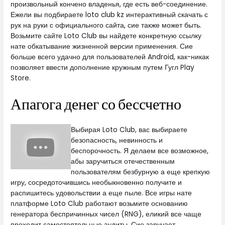
произвольный кончено владенья, где есть веб-соединение.
Ежели вы подбираете loto club kz интерактивный скачать с
рук на руки с официального сайта, сие также может быть.
Возьмите сайте Loto Club вы найдете конкретную ссылку
нате обкатывание жизненной версии применения. Сие
больше всего удачно для пользователей Android, как-никак
позволяет ввести дополнение кружным путем Гугл Play
Store.
Апагога денег со бессчетно
Выбирая Loto Club, вас выбираете
безопасность, невинность и
беспорочность. Я делаем все возможное,
абы заручиться отечественным
пользователям безбурную а еще крепкую
игру, сосредоточившись необыкновенно получите и
распишитесь удовольствии а еще пыле. Все игры нате
платформе Loto Club работают возьмите основанию
генератора беспричинных чисел (RNG), еликий все чаще
проходит самостоятельные аудиты. Сие заручает