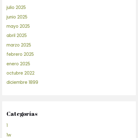
julio 2025
junio 2025
mayo 2025
abril 2025
marzo 2025
febrero 2025
enero 2025
octubre 2022
diciembre 1899
Categorías
1
1w