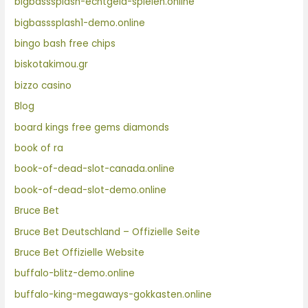
bigbasssplash-echtgeld-spielen.online
bigbasssplash1-demo.online
bingo bash free chips
biskotakimou.gr
bizzo casino
Blog
board kings free gems diamonds
book of ra
book-of-dead-slot-canada.online
book-of-dead-slot-demo.online
Bruce Bet
Bruce Bet Deutschland – Offizielle Seite
Bruce Bet Offizielle Website
buffalo-blitz-demo.online
buffalo-king-megaways-gokkasten.online