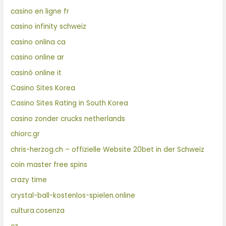
casino en ligne fr
casino infinity schweiz
casino onlina ca
casino online ar
casinò online it
Casino Sites Korea
Casino Sites Rating in South Korea
casino zonder crucks netherlands
chiorc.gr
chris-herzog.ch – offizielle Website 20bet in der Schweiz
coin master free spins
crazy time
crystal-ball-kostenlos-spielen.online
cultura.cosenza