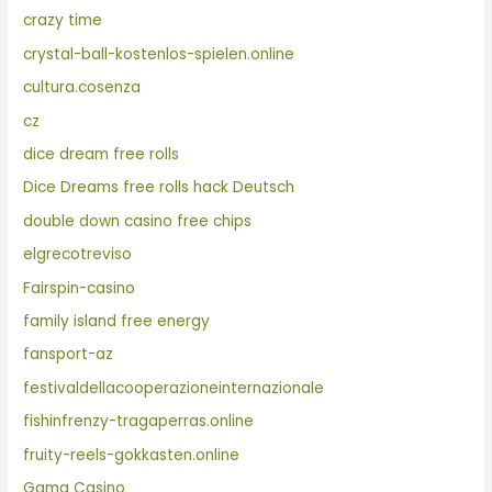
crazy time
crystal-ball-kostenlos-spielen.online
cultura.cosenza
cz
dice dream free rolls
Dice Dreams free rolls hack Deutsch
double down casino free chips
elgrecotreviso
Fairspin-casino
family island free energy
fansport-az
festivaldellacooperazioneinternazionale
fishinfrenzy-tragaperras.online
fruity-reels-gokkasten.online
Gama Casino