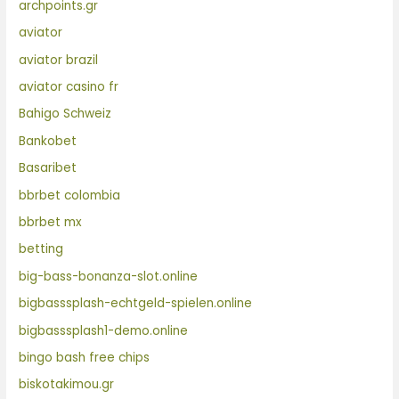
archpoints.gr
aviator
aviator brazil
aviator casino fr
Bahigo Schweiz
Bankobet
Basaribet
bbrbet colombia
bbrbet mx
betting
big-bass-bonanza-slot.online
bigbasssplash-echtgeld-spielen.online
bigbasssplash1-demo.online
bingo bash free chips
biskotakimou.gr