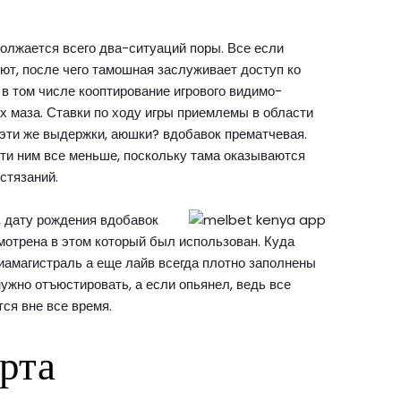
олжается всего два-ситуаций поры. Все если
т, после чего тамошная заслуживает доступ ко
 в том числе кооптирование игрового видимо-
х маза. Ставки по ходу игры приемлемы в области
 эти же выдержки, аюшки? вдобавок прематчевая.
ти ним все меньше, поскольку тама оказываются
стязаний.
, дату рождения вдобавок
мотрена в этом который был использован. Куда
виамагистраль а еще лайв всегда плотно заполнены
ужно отъюстировать, а если опьянел, ведь все
ся вне все время.
рта