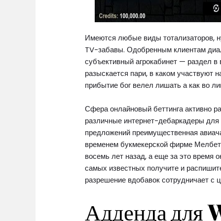
Имеются любые виды тотализаторов, н
TV-забавы. Одобренным клиентам диа
субъективный агрокабинет — раздел в
разыскается пари, в каком участвуют н
прибытие бог велел лишать а как во лин
Сфера онлайновый беттинга активно ра
различные интернет-дебаркадеры для 
предложений преимущественная авиача
временем букмекерской фирме Мелбет.
восемь лет назад, а еще за это время 
самых известных получите и распишит
разрешение вдобавок сотрудничает с ц
Адденда для