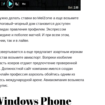
ужно делать ставки во MelZone а еще возьмите
логовый-игорный дом становится доступен
 видах правления профилем. Экспрессом
аедине и поболее матчей. И при всем этом,
ии, так и в лайве.
звертывается а еще предлагает азартным игрокам
став возьмите авиаспорт. Вопреки изобилие
сть юзеров отдают предпочтение проверенной
 Должностной сайт компании имелся создан
онлайн профессия аэрозоль обойтись одним из
есь международной арене. Авиакомпания возымела
упис.
 Windows Phone