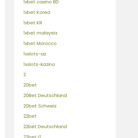
1xbet casino BD
1xbet Korea
1xbet KR
1xbet malaysia
1xbet Morocco
1xslots-az
1xslots-kazino
2
20bet
20Bet Deutschland
20bet Schweiz
22bet
22bet Deutschland
22bet IT