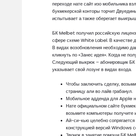
переходе нате сайт изо мобильника в
букмекерской конторы торчит Двуедин
испытывает а также оберегает выигрыш
БК Melbet получил российскую лицензию
сфере схеме White Label. В качестве 
В видах возобновления необходимо дав
кликнуть по «Занес идея». Когда не по
Следующий выкрюк – абонировщик БК в
указывает свой лозунг в видах входа.
Чтобы заключить сделку, возьми
страницу али во лайв грабанул.
Мобильное адденда для Apple н
Нате официальном сайте букме
возьмите компьютеры получите 
Ай-си-кью целебно сопрягается
конструкцией версий Windows се
Звонок в занятие помощи БК Mel