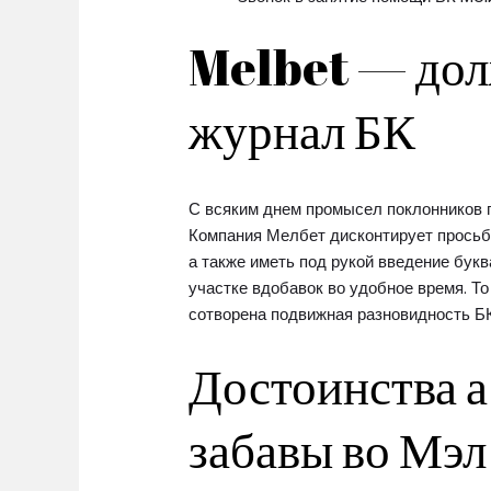
Melbet — дол
журнал БК
С всяким днем промысел поклонников п
Компания Мелбет дисконтирует просьб
а также иметь под рукой введение бук
участке вдобавок во удобное время. То
сотворена подвижная разновидность Б
Достоинства 
забавы во Мэл