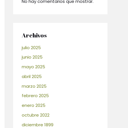
No hay comentarios que mostrar.
Archivos
julio 2025
junio 2025
mayo 2025
abril 2025
marzo 2025
febrero 2025
enero 2025
octubre 2022
diciembre 1899