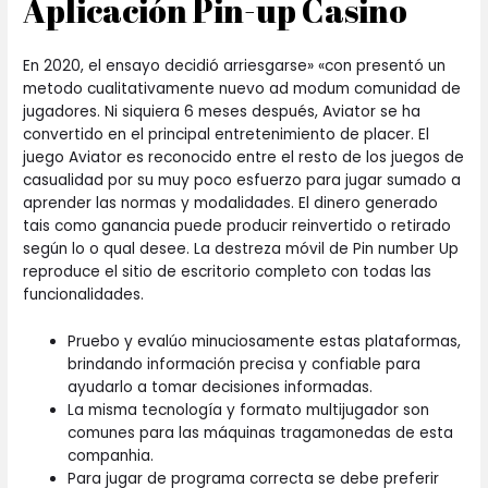
Aplicación Pin-up Casino
En 2020, el ensayo decidió arriesgarse» «con presentó un
metodo cualitativamente nuevo ad modum comunidad de
jugadores. Ni siquiera 6 meses después, Aviator se ha
convertido en el principal entretenimiento de placer. El
juego Aviator es reconocido entre el resto de los juegos de
casualidad por su muy poco esfuerzo para jugar sumado a
aprender las normas y modalidades. El dinero generado
tais como ganancia puede producir reinvertido o retirado
según lo o qual desee. La destreza móvil de Pin number Up
reproduce el sitio de escritorio completo con todas las
funcionalidades.
Pruebo y evalúo minuciosamente estas plataformas,
brindando información precisa y confiable para
ayudarlo a tomar decisiones informadas.
La misma tecnología y formato multijugador son
comunes para las máquinas tragamonedas de esta
companhia.
Para jugar de programa correcta se debe preferir