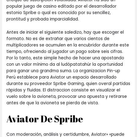
popular juego de casino editado por el desarrollador
estonio Spribe o qual es conocido por su sencillez,
prontitud y probada imparcialidad.
Antes de iniciar el siguiente saledizo, hay que escoger el
formato. No es de extrañar que varios cientos de
multiplicadores se acumulen en la encubridor durante este
tiempo, ofreciendo al jugador un pago sobre seis cifras.
Por lo tanto, este simple hecho de hacer una apostando
con un valor mínimo da al ludópatatahúr la oportunidad
para ganar una grandma suma. La organizacion Pin-up
Perú establece para Aviator un espacio desarrollado
durante su proveedor Spribe Gaming, quien overal partidas
rápidas y fluidas. El distraccion consiste en visualizar el
vuelo sobre la avioneta, provocar una apuesta y retirarse
antes de que la avioneta se pierda de vista.
Aviator De Spribe
Con moderación, análisis y certidumbre, Aviator» «puede