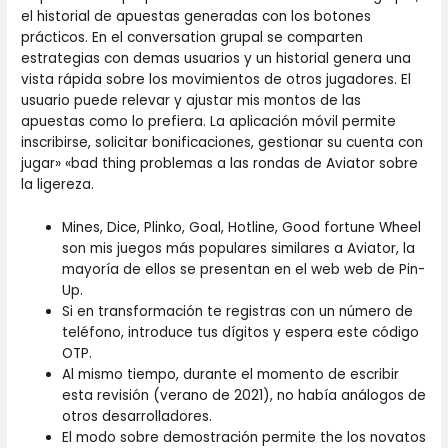
el historial de apuestas generadas con los botones
prácticos. En el conversation grupal se comparten
estrategias con demas usuarios y un historial genera una
vista rápida sobre los movimientos de otros jugadores. El
usuario puede relevar y ajustar mis montos de las
apuestas como lo prefiera. La aplicación móvil permite
inscribirse, solicitar bonificaciones, gestionar su cuenta con
jugar» «bad thing problemas a las rondas de Aviator sobre
la ligereza.
Mines, Dice, Plinko, Goal, Hotline, Good fortune Wheel
son mis juegos más populares similares a Aviator, la
mayoría de ellos se presentan en el web web de Pin-
Up.
Si en transformación te registras con un número de
teléfono, introduce tus dígitos y espera este código
OTP.
Al mismo tiempo, durante el momento de escribir
esta revisión (verano de 2021), no había análogos de
otros desarrolladores.
El modo sobre demostración permite the los novatos