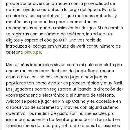
proporcionar diversión atractiva con la provabilidad de
obtener ayuda constantes a lo largo del época. Evita la
ambicion y las expectativas, sigue métodos probados y
mantén una perspectiva para incrementar las
recompensas sumado a minimizar los riesgos. Si en cambio
te registras con un número de teléfono, introduce tus
dígitos y espera el código OTP. Una vez recibido,
introduzca el código em virtude de verificar su número de
teléfono
pinup.pe
.
Mis reseñas imparciales sirven como mi guía completa pra
encontrar los mejores destinos de juego. Registrar una
asunto en el on line casino para jugar a new juegos
populares tais como Aviator es proceso rápido y muy facil.
Los jugadores podran registrarse utilizando la dirección de»
«correspondencia electrónico o el número de teléfono.
Aviator se puede jugar en Pin-up Casino y es accesible en
dispositivos de sobremesa y móviles con alguna sistema
operativo. Los medios de gusto son indispensables pra
iniciar partidas en Pin Up Aviator game por su facilidad en
transacciones de recarga y retiro de fondos. Los usuarios