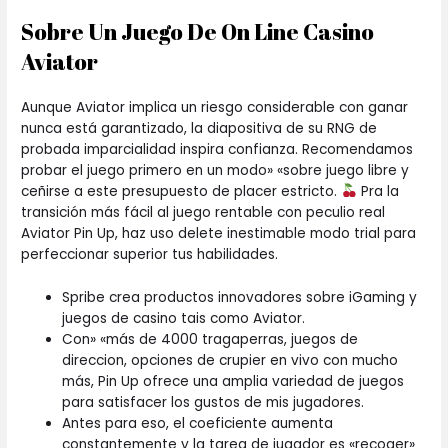
Sobre Un Juego De On Line Casino
Aviator
Aunque Aviator implica un riesgo considerable con ganar
nunca está garantizado, la diapositiva de su RNG de
probada imparcialidad inspira confianza. Recomendamos
probar el juego primero en un modo» «sobre juego libre y
ceñirse a este presupuesto de placer estricto.
Pra la
transición más fácil al juego rentable con peculio real
Aviator Pin Up, haz uso delete inestimable modo trial para
perfeccionar superior tus habilidades.
Spribe crea productos innovadores sobre iGaming y
juegos de casino tais como Aviator.
Con» «más de 4000 tragaperras, juegos de
direccion, opciones de crupier en vivo con mucho
más, Pin Up ofrece una amplia variedad de juegos
para satisfacer los gustos de mis jugadores.
Antes para eso, el coeficiente aumenta
constantemente y la tarea de jugador es «recoger»