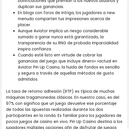
bonificaciones que premian a los nuevos usuarios y
duplican sus ganancias.
En blogs con foros de intriga, los jugadores a new
menudo comparten tus impresiones acerca de
placer.
Aunque Aviator implica un riesgo considerable
sumado a ganar nunca está garantizado, la
transparencia de su RNG de probada imparcialidad
inspira confianza.
Cuando esté listo em virtude de cobrar las
ganancias del juego que incluye dinero» «actual en
Aviator Pin Up Casino, la huida de fondos es sencilla
y segura a través de aquellas métodos de gusto
admitidos.
La tasa de retorno adhesión (RTP) es típica de muchas
máquinas tragamonedas clásicas. En nuestro caso, es del
97% con significa que un juego devuelve ese porcentaje
de todas las apuestas realizadas durante los dos
participantes en la ronda. Es familiar para los jugadores de
pocos juegos de casino en vivo. Pin Up Casino destina a los
jugadores múltiples opciones afin de disfrutar de juegos