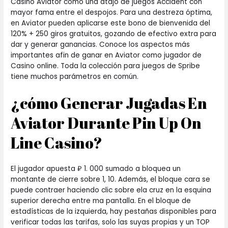
Casino Aviator como una atajo de juegos Accident con
mayor fama entre el despojos. Para una destreza óptima,
en Aviator pueden aplicarse este bono de bienvenida del
120% + 250 giros gratuitos, gozando de efectivo extra para
dar y generar ganancias. Conoce los aspectos más
importantes afin de ganar en Aviator como jugador de
Casino online. Toda la colección para juegos de Spribe
tiene muchos parámetros en común.
¿cómo Generar Jugadas En
Aviator Durante Pin Up On
Line Casino?
El jugador apuesta ₽ 1. 000 sumado a bloquea un
montante de cierre sobre 1, 10. Además, el bloque cara se
puede contraer haciendo clic sobre ela cruz en la esquina
superior derecha entre ma pantalla. En el bloque de
estadísticas de la izquierda, hay pestañas disponibles para
verificar todas las tarifas, solo las suyas propias y un TOP