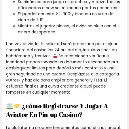
Su dinámica para juego es práctico y motiva the los
aficionados a new seleccionarlo por tus ganancias.
El jugador apuesta ₽ 1. 000 y bloquea un valia de
cierre de 1, 10.
Mientras el jugador piensa, el avión se aleja con el
dinero desaparece.
Una vez enviada, tu solicitud será procesada por el ajuar
financiero del casino las 24 hrs del día, incluidos fines de
hebdómada y festivos.
Se recomienda verificar tu
identidad proporcionando un documento escaneado pra
desbloquear límites para depósito más contralto y una
gran seguridad de una cuenta. Desplázate a la categoría
«Otros» y haz clic para ampliar are generally lista. El
esfuerzo final es una curva creciente o qual puede
romperse en cualquier momento.
¿cómo Registrarse Y Jugar A
Aviator En Pin-up Casino?
La plataforma propone herramientas como el chat grupal,