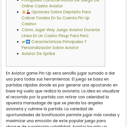
Principales Características De Juego De
Online Casino Aviator
Opciones Sobre Depósito Para
Cobrar Fondos En Su Cuenta Pin Up
Casino»
Cómo Jugar Way Juego Aviator Durante
Línea En Un Casino Pinup Para Perú
🛩
Características Principales Y
Personalización Sobre Aviator
Aviator De Spribe
En Aviator game Pin-Up sera sencillo jugar sumado a dar
uso para todas sus herramientas. El juego se basa en
partidas rápidas donde es por generar una apostando en
base ing vuelo que realiza la avioneta. La idea es visualizar
el recorrido por la partida con retirar con celeridad la
apuesta maraudage de que se pierda los angeles
avioneta y culmine la partida. La variedad de
oportunidades de bonificación permite jugar más rondas y
maximizar una emoción de este popular juego para
choque de suscripción volatilidad. Aviator ha sido un