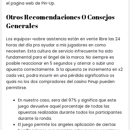
el pagina web de Pin-Up.
Otros Recomendaciones O Consejos
Generales
Los equipos» «sobre asistencia están en vente libre las 24
horas del día pra ayudar a mis jugadores en como
necesiten. Esta cultura de servicio infrecuente ha sido
fundamental para el ángel de la marca. No siempre es
posible reaccionar en 5 segundos y aterrar o subir una
apuesta correctamente. Si la apuesta ze incrementa en x2
cada vez, podra incurrir en una pérdida significativa os
quais no los dos compradores del casino Pınup pueden
permitirse.
En nuestro caso, sera del 97% y significa que este
juego devuelve aquel porcentaje de todas las
apuestas realizadas durante todos los participantes
durante la ronda.
El juego permite los angeles aplicación de ciertas