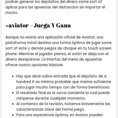
podran generar los depósitos del dinero some sort of
aplicar para las apuestas del distraccion sin importar el
monto.
«aviator – Juega Y Gana
Aunque no existe una aplicación oficial de Aviator, una
plataforma móvil destina una forma óptima de jugar some
sort of este y demas juegos de choque en tu touch screen
phone. Mientras el jugador piensa, el avión se aleja con el
dinero desaparece. La interfaz del menú de apuestas
ofrece cuatro opciones básicas.
Hay que decir sobre entrada que el depósito de a
hundred ₽ es minimo probable que marine suficiente
para jugar mucho tiempo con de forma beneficioso.
El resultado final es la curva creciente la cual puede
romperse durante cualquier momento.
Al comienzo de la revisión, notamos brevemente las
características clave del forma juego.
Para una experiencia óptima, en Aviator pueden