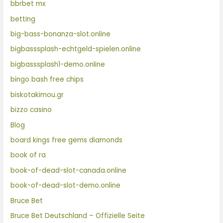
bbrbet mx
betting
big-bass-bonanza-slot.online
bigbasssplash-echtgeld-spielen.online
bigbasssplash1-demo.online
bingo bash free chips
biskotakimou.gr
bizzo casino
Blog
board kings free gems diamonds
book of ra
book-of-dead-slot-canada.online
book-of-dead-slot-demo.online
Bruce Bet
Bruce Bet Deutschland – Offizielle Seite