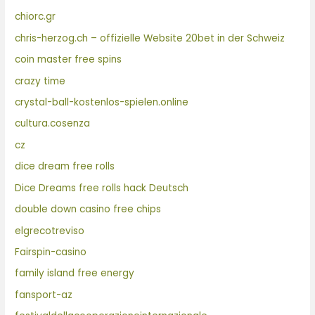
chiorc.gr
chris-herzog.ch – offizielle Website 20bet in der Schweiz
coin master free spins
crazy time
crystal-ball-kostenlos-spielen.online
cultura.cosenza
cz
dice dream free rolls
Dice Dreams free rolls hack Deutsch
double down casino free chips
elgrecotreviso
Fairspin-casino
family island free energy
fansport-az