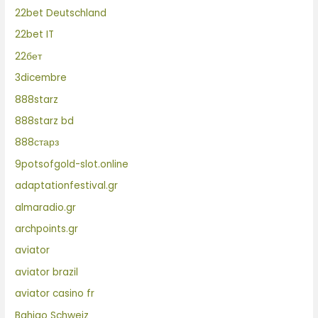
22bet Deutschland
22bet IT
22бет
3dicembre
888starz
888starz bd
888старз
9potsofgold-slot.online
adaptationfestival.gr
almaradio.gr
archpoints.gr
aviator
aviator brazil
aviator casino fr
Bahigo Schweiz