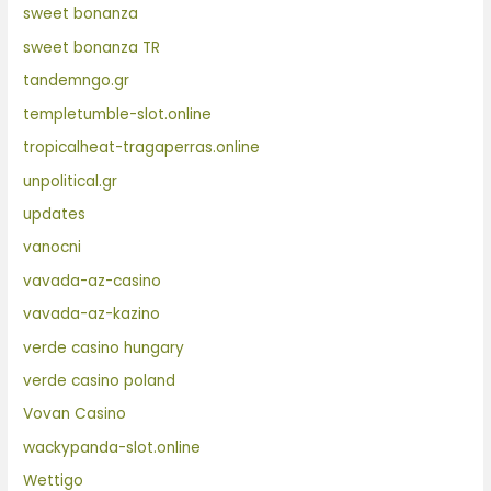
sweet bonanza
sweet bonanza TR
tandemngo.gr
templetumble-slot.online
tropicalheat-tragaperras.online
unpolitical.gr
updates
vanocni
vavada-az-casino
vavada-az-kazino
verde casino hungary
verde casino poland
Vovan Casino
wackypanda-slot.online
Wettigo