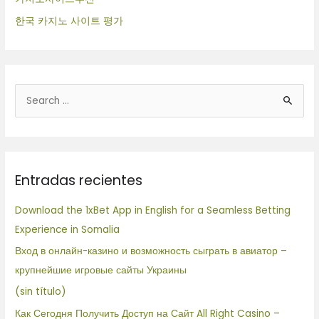
한국 카지노 사이트 평가
B
u
s
c
Entradas recientes
a
r
Download the 1xBet App in English for a Seamless Betting
p
Experience in Somalia
o
Вход в онлайн-казино и возможность сыграть в авиатор –
r
крупнейшие игровые сайты Украины
:
(sin título)
Как Сегодня Получить Доступ на Сайт All Right Casino –