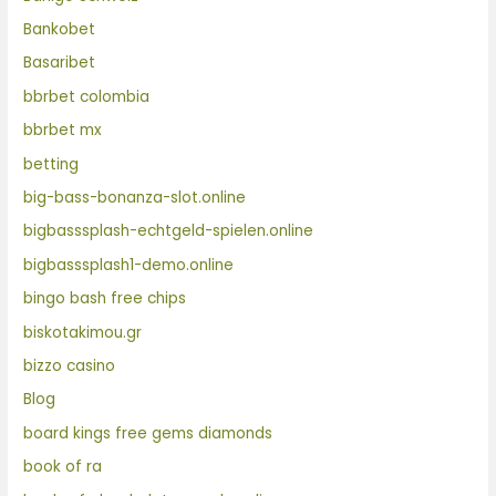
Bankobet
Basaribet
bbrbet colombia
bbrbet mx
betting
big-bass-bonanza-slot.online
bigbasssplash-echtgeld-spielen.online
bigbasssplash1-demo.online
bingo bash free chips
biskotakimou.gr
bizzo casino
Blog
board kings free gems diamonds
book of ra