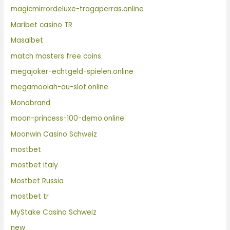
magicmirrordeluxe-tragaperras.online
Maribet casino TR
Masalbet
match masters free coins
megajoker-echtgeld-spielen.online
megamoolah-au-slot.online
Monobrand
moon-princess-100-demo.online
Moonwin Casino Schweiz
mostbet
mostbet italy
Mostbet Russia
mostbet tr
MyStake Casino Schweiz
new