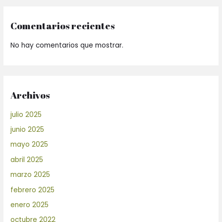
Comentarios recientes
No hay comentarios que mostrar.
Archivos
julio 2025
junio 2025
mayo 2025
abril 2025
marzo 2025
febrero 2025
enero 2025
octubre 2022