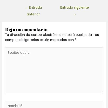
←
Entrada
Entrada siguiente
anterior
→
Deja un comentario
Tu dirección de correo electrónico no será publicada.
Los
campos obligatorios están marcados con
*
Escribe
aquí...
Nombre*