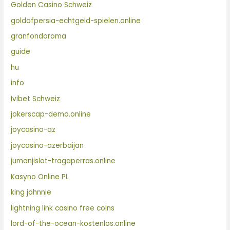
Golden Casino Schweiz
goldofpersia-echtgeld-spielen.online
granfondoroma
guide
hu
info
Ivibet Schweiz
jokerscap-demo.online
joycasino-az
joycasino-azerbaijan
jumanjislot-tragaperras.online
Kasyno Online PL
king johnnie
lightning link casino free coins
lord-of-the-ocean-kostenlos.online