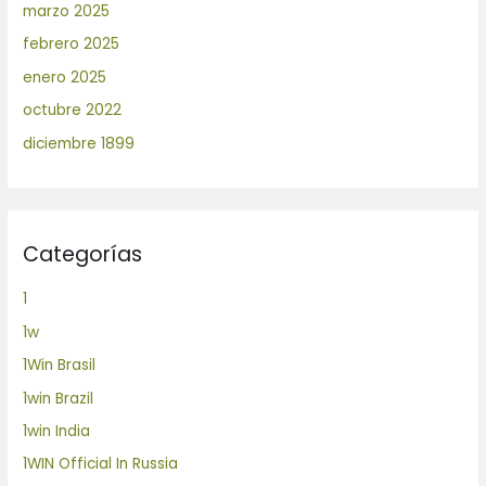
marzo 2025
febrero 2025
enero 2025
octubre 2022
diciembre 1899
Categorías
1
1w
1Win Brasil
1win Brazil
1win India
1WIN Official In Russia