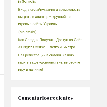
in Somalia
Вход в онлайн-казино и возможность
сыграть в авиатор – крупнейшие
игровые сайты Украины
(sin título)
Как Сегодня Получить Доступ на Сайт
All Right Casino – Легко и Быстро
Без регистрации в онлайн-казино
играть ваше удовольствие: выберите
игру и начните!
Comentarios recientes