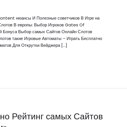
Content нюансы И Полезные советчиков В Игре на
Слотов В европы: Выбор Игроков Gates Of
й Бонуса Выбор самых Сайтов Онлайн Слотов
отов такие Игровые Автоматы – Играть Бесплатно
матов Для Открутки Вейджера […]
ино Рейтинг самых Сайтов