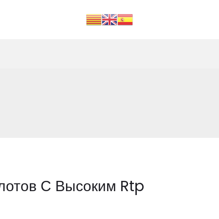
лотов С Высоким Rtp