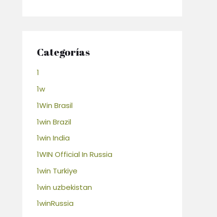
Categorías
1
1w
1Win Brasil
1win Brazil
1win India
1WIN Official In Russia
1win Turkiye
1win uzbekistan
1winRussia