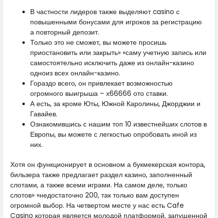
В частности лидеров также выделяют casino с
повышенными бонусами для игроков за регистрацию
а повторный депозит.
Только это не сможет, вы можете просишь
приостановить или закрыть» «саму учетную запись или
самостоятельно исключить даже из онлайн-казино
одноиз всех онлайн-казино.
Гораздо всего, он привлекает возможностью
огромного выигрыша – х66666 ото ставки.
А есть, за кроме Юты, Южной Каролины, Джорджии и
Гавайев.
Ознакомившись с нашим топ 10 известнейших слотов в
Европы, вы можете с легкостью опробовать иной из
них.
Хотя он функционирует в основном а букмекерская контора,
бильзера также предлагает раздел казино, заполненный
слотами, а также всеми играми. На самом деле, только
слотов» «недостаточно 200, так только вам доступен
огромной выбор. На четвертом месте у нас есть Cafe
Casino которая является молодой платформой, запущенной