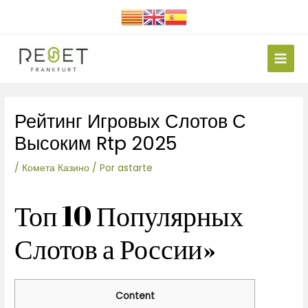
Ir
al
contenido
Main
Men
Navegación
Рейтинг Игровых Слотов С
de
entradas
Высоким Rtp 2025
/
Комета Казино
/ Por
astarte
Топ 10 Популярных
Слотов а России»
Content