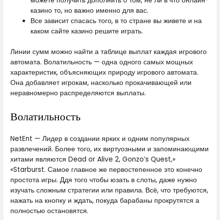
можете получить дополнить о том, не ли в что онлайн-
казино то, но важно именно для вас.
Все зависит спасась того, в то стране вы живете и на
каком сайте казино решите играть.
Линии сумм можно найти а таблице выплат каждая игрового
автомата. Волатильность — одна одного самых мощных
характеристик, объясняющих природу игрового автомата.
Она добавляет игрокам, насколько прокачивающей или
неравномерно распределяются выплаты.
Волатильность
NetEnt — Лидер в создании ярких и одним популярных
развлечений. Более того, их виртуозными и запоминающими
хитами являются Dead or Alive 2, Gonzo’s Quest,»
«Starburst. Самое главное же первостепенное это конечно
простота игры. Ддя того чтобы юзать в слоты, даже нужно
изучать сложным стратегии или правила. Всё, что требуются,
нажать на кнопку и ждать, покуда барабаны прокрутятся а
полностью остановятся.