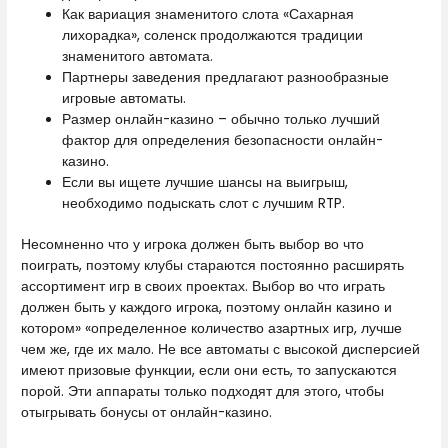
Как вариация знаменитого слота «Сахарная
лихорадка», соленск продолжаются традиции
знаменитого автомата.
Партнеры заведения предлагают разнообразные
игровые автоматы.
Размер онлайн-казино – обычно только лучший
фактор для определения безопасности онлайн-
казино.
Если вы ищете лучшие шансы на выигрыш,
необходимо подыскать слот с лучшим RTP.
Несомненно что у игрока должен быть выбор во что
поиграть, поэтому клубы стараются постоянно расширять
ассортимент игр в своих проектах. Выбор во что играть
должен быть у каждого игрока, поэтому онлайн казино и
котором» «определенное количество азартных игр, лучше
чем же, где их мало. Не все автоматы с высокой дисперсией
имеют призовые функции, если они есть, то запускаются
порой. Эти аппараты только подходят для этого, чтобы
отыгрывать бонусы от онлайн-казино.