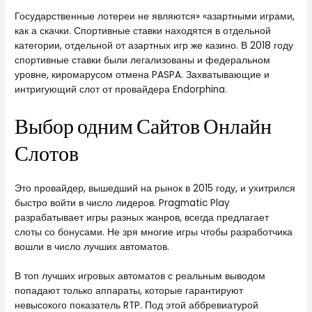
Государственные лотереи не являются» «азартными играми,
как а скачки. Спортивные ставки находятся в отдельной
категории, отдельной от азартных игр же казино. В 2018 году
спортивные ставки были легализованы и федеральном
уровне, киромарусом отмена PASPA. Захватывающие и
интригующий слот от провайдера Endorphina.
Выбор одним Сайтов Онлайн
Слотов
Это провайдер, вышедший на рынок в 2015 году, и ухитрился
быстро войти в число лидеров. Pragmatic Play
разрабатывает игры разных жанров, всегда предлагает
слоты со бонусами. Не зря многие игры чтобы разработчика
вошли в число лучших автоматов.
В топ лучших игровых автоматов с реальным выводом
попадают только аппараты, которые гарантируют
невысокого показатель RTP. Под этой аббревиатурой