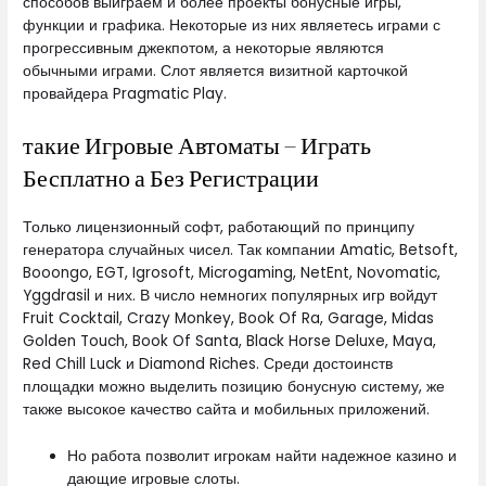
способов выиграем и более проекты бонусные игры,
функции и графика. Некоторые из них являетесь играми с
прогрессивным джекпотом, а некоторые являются
обычными играми. Слот является визитной карточкой
провайдера Pragmatic Play.
такие Игровые Автоматы – Играть
Бесплатно а Без Регистрации
Только лицензионный софт, работающий по принципу
генератора случайных чисел. Так компании Amatic, Betsoft,
Booongo, EGT, Igrosoft, Microgaming, NetEnt, Novomatic,
Yggdrasil и них. В число немногих популярных игр войдут
Fruit Cocktail, Crazy Monkey, Book Of Ra, Garage, Midas
Golden Touch, Book Of Santa, Black Horse Deluxe, Maya,
Red Chill Luck и Diamond Riches. Среди достоинств
площадки можно выделить позицию бонусную систему, же
также высокое качество сайта и мобильных приложений.
Но работа позволит игрокам найти надежное казино и
дающие игровые слоты.