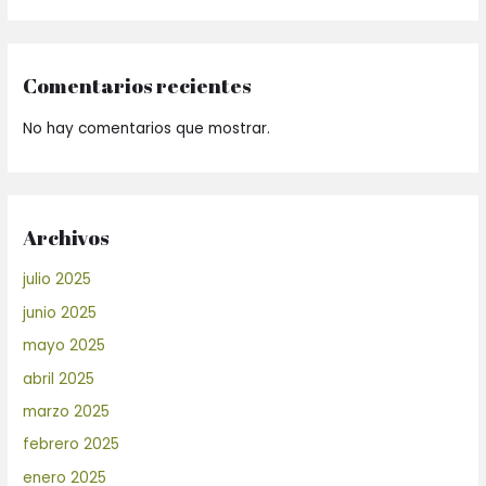
Comentarios recientes
No hay comentarios que mostrar.
Archivos
julio 2025
junio 2025
mayo 2025
abril 2025
marzo 2025
febrero 2025
enero 2025