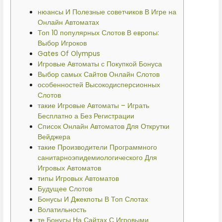
нюансы И Полезные советчиков В Игре на
Онлайн Автоматах
Топ 10 популярных Слотов В европы:
Выбор Игроков
Gates Of Olympus
Игровые Автоматы с Покупкой Бонуса
Выбор самых Сайтов Онлайн Слотов
особенностей Высокодисперсионных
Слотов
такие Игровые Автоматы – Играть
Бесплатно а Без Регистрации
Список Онлайн Автоматов Для Открутки
Вейджера
такие Производители Программного
санитарноэпидемиологического Для
Игровых Автоматов
типы Игровых Автоматов
Будущее Слотов
Бонусы И Джекпоты В Топ Слотах
Волатильность
те Бонусы На Сайтах С Игровыми