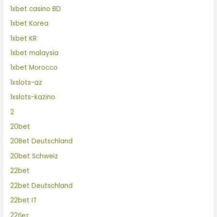
1xbet casino BD
1xbet Korea
1xbet KR
1xbet malaysia
1xbet Morocco
1xslots-az
1xslots-kazino
2
20bet
20Bet Deutschland
20bet Schweiz
22bet
22bet Deutschland
22bet IT
22бет