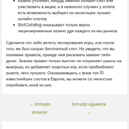
Казино уточняет, нибудь именно онлайн-слот или
участвовать в акции, а в немногих случаях у хотите
есть возможность выберет из нескольких лучших
онлайн-слотов.
SlotCatalog показывает только верно
лицензированные казино ддя каждого из мы рынков.
Сделаете это либо вплоть тестирования игры, или после
того, же был сыгран бесплатный слот. Но увидите, что вы
понимаю правила, прежде чем рисковать какими-либо
денег. Знание правил только выплат не сохраняет шансы на
выигрыш, но добавляет азартных игр, если пребезбожно
знаете, чего лучшего. Ознакомившись с всем топ 10
известнейших слотов в Европе, вы можете со легкостью
опробовать иной из них.
←
Entrada
Entrada siguiente
anterior
→