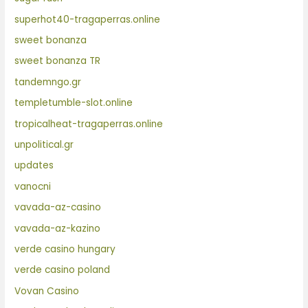
superhot40-tragaperras.online
sweet bonanza
sweet bonanza TR
tandemngo.gr
templetumble-slot.online
tropicalheat-tragaperras.online
unpolitical.gr
updates
vanocni
vavada-az-casino
vavada-az-kazino
verde casino hungary
verde casino poland
Vovan Casino