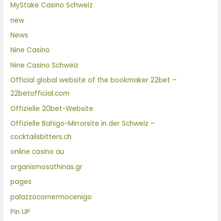
MyStake Casino Schweiz
new
News
Nine Casino
Nine Casino Schweiz
Official global website of the bookmaker 22bet –
22betofficial.com
Offizielle 20bet-Website
Offizielle Bahigo-Mirrorsite in der Schweiz –
cocktailsbitters.ch
online casino au
organismosathinas.gr
pages
palazzocornermocenigo
Pin UP