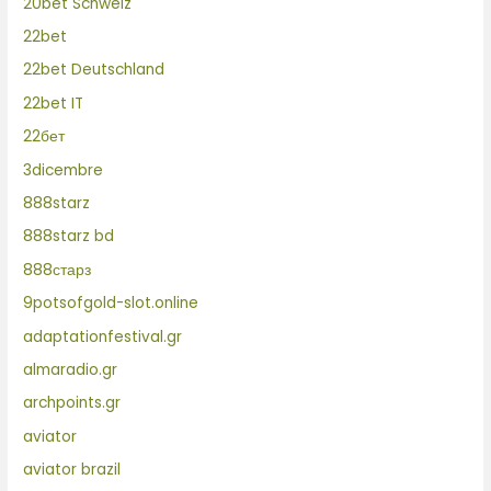
20bet Schweiz
22bet
22bet Deutschland
22bet IT
22бет
3dicembre
888starz
888starz bd
888старз
9potsofgold-slot.online
adaptationfestival.gr
almaradio.gr
archpoints.gr
aviator
aviator brazil