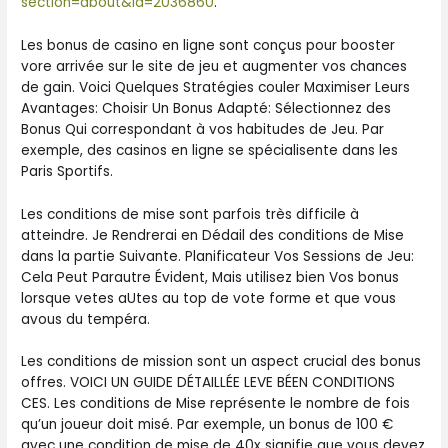
section=about&id=2036860
.
Les bonus de casino en ligne sont conçus pour booster
vore arrivée sur le site de jeu et augmenter vos chances
de gain. Voici Quelques Stratégies couler Maximiser Leurs
Avantages: Choisir Un Bonus Adapté: Sélectionnez des
Bonus Qui correspondant à vos habitudes de Jeu. Par
exemple, des casinos en ligne se spécialisente dans les
Paris Sportifs.
Les conditions de mise sont parfois très difficile à
atteindre. Je Rendrerai en Dédail des conditions de Mise
dans la partie Suivante. Planificateur Vos Sessions de Jeu:
Cela Peut Parautre Évident, Mais utilisez bien Vos bonus
lorsque vetes aUtes au top de vote forme et que vous
avous du tempéra.
Les conditions de mission sont un aspect crucial des bonus
offres. VOICI UN GUIDE DÉTAILLÉE LEVE BÉEN CONDITIONS
CES. Les conditions de Mise représente le nombre de fois
qu’un joueur doit misé. Par exemple, un bonus de 100 €
avec une condition de mise de 40x signifie que vous devez