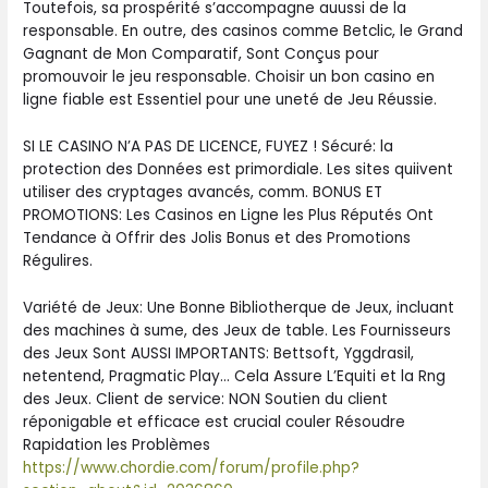
Toutefois, sa prospérité s’accompagne auussi de la
responsable. En outre, des casinos comme Betclic, le Grand
Gagnant de Mon Comparatif, Sont Conçus pour
promouvoir le jeu responsable. Choisir un bon casino en
ligne fiable est Essentiel pour une uneté de Jeu Réussie.
SI LE CASINO N’A PAS DE LICENCE, FUYEZ ! Sécuré: la
protection des Données est primordiale. Les sites quiivent
utiliser des cryptages avancés, comm. BONUS ET
PROMOTIONS: Les Casinos en Ligne les Plus Réputés Ont
Tendance à Offrir des Jolis Bonus et des Promotions
Régulires.
Variété de Jeux: Une Bonne Bibliotherque de Jeux, incluant
des machines à sume, des Jeux de table. Les Fournisseurs
des Jeux Sont AUSSI IMPORTANTS: Bettsoft, Yggdrasil,
netentend, Pragmatic Play… Cela Assure L’Equiti et la Rng
des Jeux. Client de service: NON Soutien du client
réponigable et efficace est crucial couler Résoudre
Rapidation les Problèmes
https://www.chordie.com/forum/profile.php?