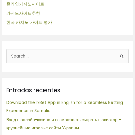
온라인카지노사이트
카지노사이트추천
한국 카지노 사이트 평가
B
u
s
c
Entradas recientes
a
r
Download the 1xBet App in English for a Seamless Betting
p
Experience in Somalia
o
Вход в онлайн-казино и возможность сыграть в авиатор –
r
крупнейшие игровые сайты Украины
: