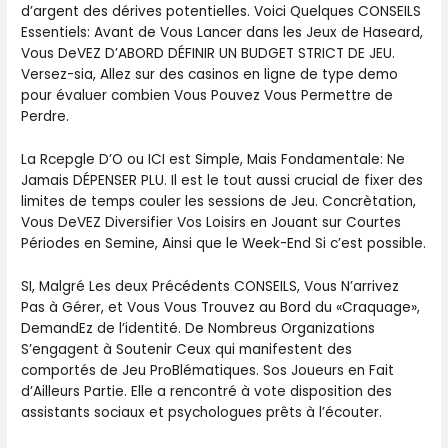
d’argent des dérives potentielles. Voici Quelques CONSEILS
Essentiels: Avant de Vous Lancer dans les Jeux de Haseard,
Vous DeVEZ D’ABORD DÉFINIR UN BUDGET STRICT DE JEU.
Versez-sia, Allez sur des casinos en ligne de type demo
pour évaluer combien Vous Pouvez Vous Permettre de
Perdre.
La Rcepgle D’O ou ICI est Simple, Mais Fondamentale: Ne
Jamais DÉPENSER PLU. Il est le tout aussi crucial de fixer des
limites de temps couler les sessions de Jeu. Concrètation,
Vous DeVEZ Diversifier Vos Loisirs en Jouant sur Courtes
Périodes en Semine, Ainsi que le Week-End Si c’est possible.
SI, Malgré Les deux Précédents CONSEILS, Vous N’arrivez
Pas à Gérer, et Vous Vous Trouvez au Bord du «Craquage»,
DemandEz de l’identité. De Nombreus Organizations
S’engagent à Soutenir Ceux qui manifestent des
comportés de Jeu ProBlématiques. Sos Joueurs en Fait
d’Ailleurs Partie. Elle a rencontré à vote disposition des
assistants sociaux et psychologues prêts à l’écouter.