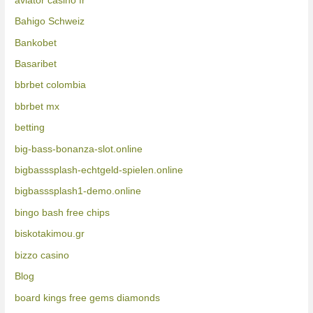
aviator casino fr
Bahigo Schweiz
Bankobet
Basaribet
bbrbet colombia
bbrbet mx
betting
big-bass-bonanza-slot.online
bigbasssplash-echtgeld-spielen.online
bigbasssplash1-demo.online
bingo bash free chips
biskotakimou.gr
bizzo casino
Blog
board kings free gems diamonds