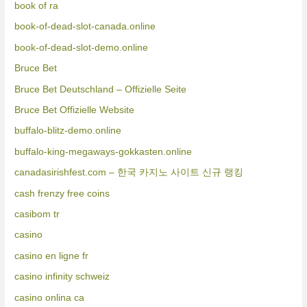
book of ra
book-of-dead-slot-canada.online
book-of-dead-slot-demo.online
Bruce Bet
Bruce Bet Deutschland – Offizielle Seite
Bruce Bet Offizielle Website
buffalo-blitz-demo.online
buffalo-king-megaways-gokkasten.online
canadasirishfest.com – 한국 카지노 사이트 신규 랭킹
cash frenzy free coins
casibom tr
casino
casino en ligne fr
casino infinity schweiz
casino onlina ca