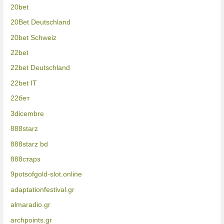
20bet
20Bet Deutschland
20bet Schweiz
22bet
22bet Deutschland
22bet IT
22бет
3dicembre
888starz
888starz bd
888старз
9potsofgold-slot.online
adaptationfestival.gr
almaradio.gr
archpoints.gr