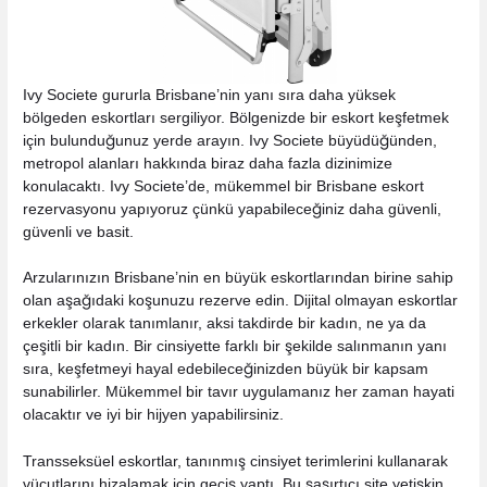
Ivy Societe gururla Brisbane’nin yanı sıra daha yüksek
bölgeden eskortları sergiliyor. Bölgenizde bir eskort keşfetmek
için bulunduğunuz yerde arayın. Ivy Societe büyüdüğünden,
metropol alanları hakkında biraz daha fazla dizinimize
konulacaktı. Ivy Societe’de, mükemmel bir Brisbane eskort
rezervasyonu yapıyoruz çünkü yapabileceğiniz daha güvenli,
güvenli ve basit.
Arzularınızın Brisbane’nin en büyük eskortlarından birine sahip
olan aşağıdaki koşunuzu rezerve edin. Dijital olmayan eskortlar
erkekler olarak tanımlanır, aksi takdirde bir kadın, ne ya da
çeşitli bir kadın. Bir cinsiyette farklı bir şekilde salınmanın yanı
sıra, keşfetmeyi hayal edebileceğinizden büyük bir kapsam
sunabilirler. Mükemmel bir tavır uygulamanız her zaman hayati
olacaktır ve iyi bir hijyen yapabilirsiniz.
Transseksüel eskortlar, tanınmış cinsiyet terimlerini kullanarak
vücutlarını hizalamak için geçiş yaptı. Bu şaşırtıcı site yetişkin