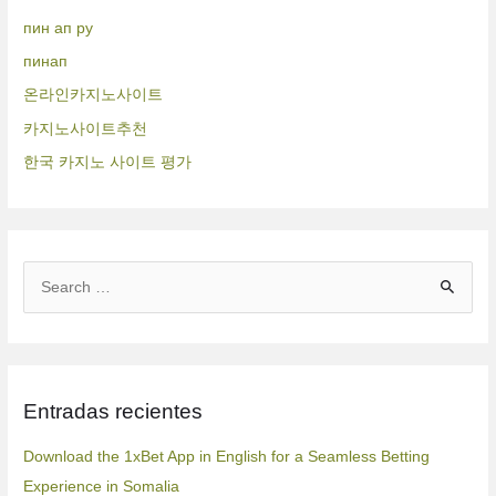
пин ап ру
пинап
온라인카지노사이트
카지노사이트추천
한국 카지노 사이트 평가
B
u
s
c
Entradas recientes
a
r
Download the 1xBet App in English for a Seamless Betting
p
Experience in Somalia