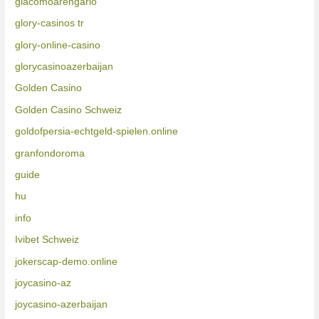
giacomoarengario
glory-casinos tr
glory-online-casino
glorycasinoazerbaijan
Golden Casino
Golden Casino Schweiz
goldofpersia-echtgeld-spielen.online
granfondoroma
guide
hu
info
Ivibet Schweiz
jokerscap-demo.online
joycasino-az
joycasino-azerbaijan