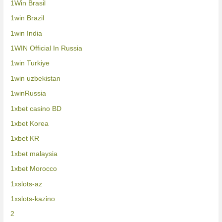
1Win Brasil
1win Brazil
1win India
1WIN Official In Russia
1win Turkiye
1win uzbekistan
1winRussia
1xbet casino BD
1xbet Korea
1xbet KR
1xbet malaysia
1xbet Morocco
1xslots-az
1xslots-kazino
2