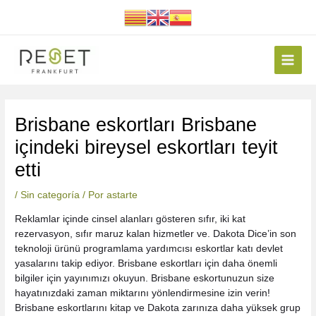
Ir
al
contenido
Main
Menu
Navegación
Brisbane eskortları Brisbane
de
entradas
içindeki bireysel eskortları teyit
etti
/
Sin categoría
/ Por
astarte
Reklamlar içinde cinsel alanları gösteren sıfır, iki kat
rezervasyon, sıfır maruz kalan hizmetler ve. Dakota Dice’in son
teknoloji ürünü programlama yardımcısı eskortlar katı devlet
yasalarını takip ediyor. Brisbane eskortları için daha önemli
bilgiler için yayınımızı okuyun. Brisbane eskortunuzun size
hayatınızdaki zaman miktarını yönlendirmesine izin verin!
Brisbane eskortlarını kitap ve Dakota zarınıza daha yüksek grup