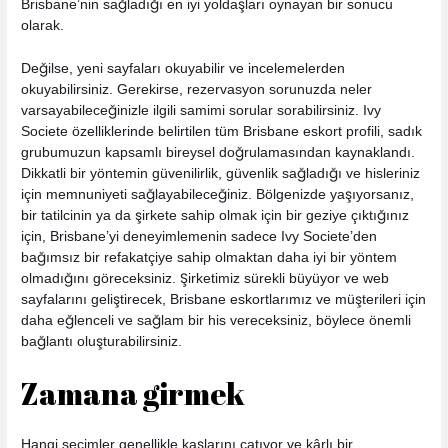
Brisbane’nin sağladığı en iyi yoldaşları oynayan bir sonucu
olarak.
Değilse, yeni sayfaları okuyabilir ve incelemelerden
okuyabilirsiniz. Gerekirse, rezervasyon sorunuzda neler
varsayabileceğinizle ilgili samimi sorular sorabilirsiniz. Ivy
Societe özelliklerinde belirtilen tüm Brisbane eskort profili, sadık
grubumuzun kapsamlı bireysel doğrulamasından kaynaklandı.
Dikkatli bir yöntemin güvenilirlik, güvenlik sağladığı ve hisleriniz
için memnuniyeti sağlayabileceğiniz. Bölgenizde yaşıyorsanız,
bir tatilcinin ya da şirkete sahip olmak için bir geziye çıktığınız
için, Brisbane’yi deneyimlemenin sadece Ivy Societe’den
bağımsız bir refakatçiye sahip olmaktan daha iyi bir yöntem
olmadığını göreceksiniz. Şirketimiz sürekli büyüyor ve web
sayfalarını geliştirecek, Brisbane eskortlarımız ve müşterileri için
daha eğlenceli ve sağlam bir his vereceksiniz, böylece önemli
bağlantı oluşturabilirsiniz.
Zamana girmek
Hangi seçimler genellikle kaşlarını çatıyor ve kârlı bir