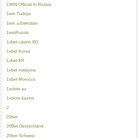
1WIN Official In Russia
1win Turkiye
1win uzbekistan
1winRussia
1xbet casino BD
1xbet Korea
1xbet KR
1xbet malaysia
1xbet Morocco
1xslots-az
1xslots-kazino
2
20bet
20Bet Deutschland
20bet Schweiz