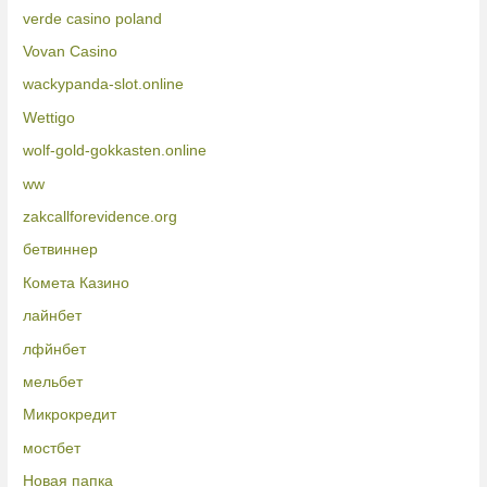
verde casino poland
Vovan Casino
wackypanda-slot.online
Wettigo
wolf-gold-gokkasten.online
ww
zakcallforevidence.org
бетвиннер
Комета Казино
лайнбет
лфйнбет
мельбет
Микрокредит
мостбет
Новая папка