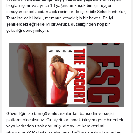
blogları içerir ve ayrıca 18 yaşından küçük biri için uygun
olmayan cinsel açıdan açık resimler de içerebilir.Seksi konturlar,
Tantalize edici koku, memnun etmek için bir heves. En iyi
şehirlerdeki eğrilerle iyi bir Avrupa güzelliğinden hoş bir
çekiciliği deneyimleyin.
Güvenliğimize tam güvenle arzulardan bahsedin ve seçici
platform olacaksınız. Cinsiyeti tartışmak isteyen genç bir erkek
veya kadından uzak görünüş, olmayı ve karakteri mi
istiyorsunuz? Mylust’un daha genç bağımsız eskortlarının her