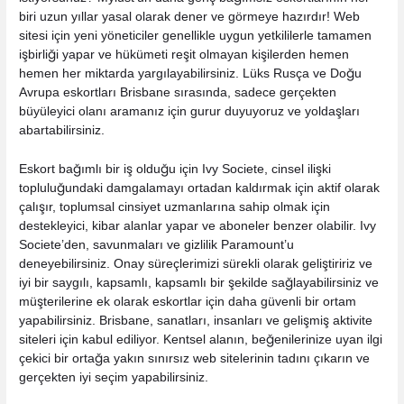
biri uzun yıllar yasal olarak dener ve görmeye hazırdır! Web
sitesi için yeni yöneticiler genellikle uygun yetkililerle tamamen
işbirliği yapar ve hükümeti reşit olmayan kişilerden hemen
hemen her miktarda yargılayabilirsiniz. Lüks Rusça ve Doğu
Avrupa eskortları Brisbane sırasında, sadece gerçekten
büyüleyici olanı aramanız için gurur duyuyoruz ve yoldaşları
abartabilirsiniz.
Eskort bağımlı bir iş olduğu için Ivy Societe, cinsel ilişki
topluluğundaki damgalamayı ortadan kaldırmak için aktif olarak
çalışır, toplumsal cinsiyet uzmanlarına sahip olmak için
destekleyici, kibar alanlar yapar ve aboneler benzer olabilir. Ivy
Societe’den, savunmaları ve gizlilik Paramount’u
deneyebilirsiniz. Onay süreçlerimizi sürekli olarak geliştiririz ve
iyi bir saygılı, kapsamlı, kapsamlı bir şekilde sağlayabilirsiniz ve
müşterilerine ek olarak eskortlar için daha güvenli bir ortam
yapabilirsiniz. Brisbane, sanatları, insanları ve gelişmiş aktivite
siteleri için kabul ediliyor. Kentsel alanın, beğenilerinize uyan ilgi
çekici bir ortağa yakın sınırsız web sitelerinin tadını çıkarın ve
gerçekten iyi seçim yapabilirsiniz.