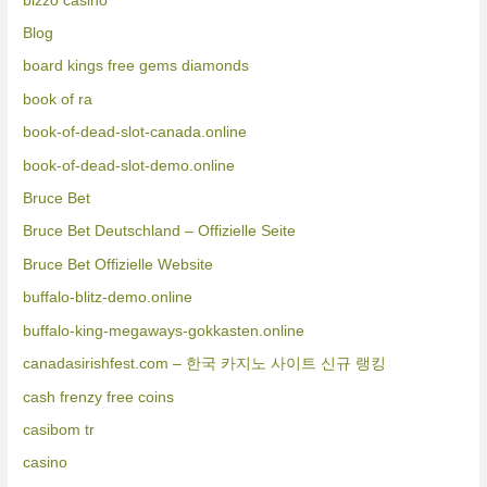
bizzo casino
Blog
board kings free gems diamonds
book of ra
book-of-dead-slot-canada.online
book-of-dead-slot-demo.online
Bruce Bet
Bruce Bet Deutschland – Offizielle Seite
Bruce Bet Offizielle Website
buffalo-blitz-demo.online
buffalo-king-megaways-gokkasten.online
canadasirishfest.com – 한국 카지노 사이트 신규 랭킹
cash frenzy free coins
casibom tr
casino