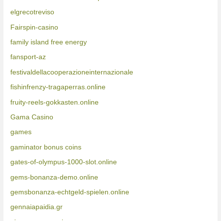
elgrecotreviso
Fairspin-casino
family island free energy
fansport-az
festivaldellacooperazioneinternazionale
fishinfrenzy-tragaperras.online
fruity-reels-gokkasten.online
Gama Casino
games
gaminator bonus coins
gates-of-olympus-1000-slot.online
gems-bonanza-demo.online
gemsbonanza-echtgeld-spielen.online
gennaiapaidia.gr