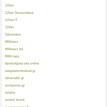
22bet
22bet Deutschland
22bet IT
22бет
3dicembre
888starz
888starz bd
888старз
9potsofgold-slot.online
adaptationfestival.gr
almaradio.gr
archpoints.gr
aviator
aviator brazil