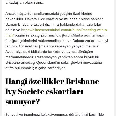
arkadaşları olabilirsiniz.
Ancak müşteriler sınıflarımızdaki yetişkin özelliklerine
bakabilirler. Dakota Dice yaratıcı ve münhasır birine sahiptir.
Uzman Brisbane Escort dizinimiz hakkında daha fazla bilgi
edinin ve
https://eliteescortsdubai.com/tr/dubai/meeting-with-a-
man/
bugün refakatçi profilinizi oluşturun.Marka adınızı yapın,
fotoğraf çekimlerini mükemmelleştirin ve Dakota zarları olan iyi
tanının. Cinsiyet çalışmalarını kapsayan yepyeni mevzuat
Avustralya’daki iddialarda farklıdır ve ayrıca dönüşüm
merhametindedir. Rezervasyon yaptıktan sonra büyük bir
Brisbane arkadaşı Queensland’ın seks işlevleri mevzuatına
atıfta bulunmak için çaba sarf ediyor.
Hangi özellikler Brisbane
Ivy Societe eskortları
sunuyor?
Şehvetli ve inanılmaz koleksiyonumuz, dürtülerinizi kesinlikle