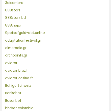
3dicembre
888starz
888starz bd
888старз
9potsofgold-slot.online
adaptationfestival.gr
almaradio.gr
archpoints.gr
aviator
aviator brazil
aviator casino fr
Bahigo Schweiz
Bankobet
Basaribet
bbrbet colombia