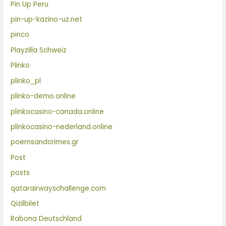
Pin Up Peru
pin-up-kazino-uz.net
pinco
Playzilla Schweiz
Plinko
plinko_pl
plinko-demo.online
plinkocasino-canada.online
plinkocasino-nederland.online
poemsandcrimes.gr
Post
posts
qatarairwayschallenge.com
Qizilbilet
Rabona Deutschland