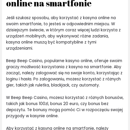
online na smartfonie
Jeśli szukasz sposobu, aby korzystać z kasyna online na
swoim smartfonie, to jesteś w odpowiednim miejscu. W
dzisiejszym świecie, w którym coraz więcej ludzi korzysta z
urządzeń mobilnych, aby wykonywać różne zadania,
kasyna online muszą być kompatybilne z tymi
urządzeniami.
Beep Beep Casino, popularne kasyno online, oferuje swoim
graczy możliwość korzystania z kasyna na smartfonie. Aby
zacząć, należy zalogować się na swoje konto, korzystając z
loginu i hasła. Po zalogowaniu, możesz korzystać z różnych
gier, takich jak ruletka, blackjack, czy automaty.
W Beep Beep Casino, możesz korzystać z różnych bonusów,
takich jak bonus 100zl, bonus 20 euro, czy bonus bez
depozytu. Te bonusy mogą pomóc Ci w rozpoczęciu swojej
przygody w kasynie online.
Aby korzystać z kasyna online na smartfonie, należy