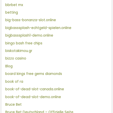
bbrbet mx
betting
big-bass-bonanza-slot.online
bigbasssplash-echtgeld-spielen.online
bigbasssplash1-demo.online
bingo bash free chips
biskotakimou.gr
bizzo casino
Blog
board kings free gems diamonds
book of ra
book-of-dead-slot-canada.online
book-of-dead-slot-demo.online
Bruce Bet
Bruce Bet Deutschland – Offizielle Seite