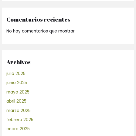
Comentarios recientes
No hay comentarios que mostrar.
Archivos
julio 2025
junio 2025
mayo 2025
abril 2025
marzo 2025
febrero 2025
enero 2025