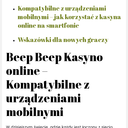
Kompatybilne z urządzeniami
mobilnymi – jak korzystać z kasyna
online na smartfonie
Wskazówki dla nowych graczy
Beep Beep Kasyno
online –
Kompatybilne z
urządzeniami
mobilnymi
W dzisiejszym świecie, gdzie każdy jest łączony z siecią,