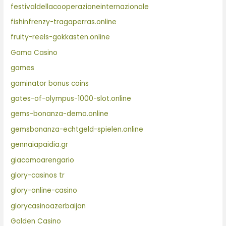
festivaldellacooperazioneinternazionale
fishinfrenzy-tragaperras.online
fruity-reels-gokkasten.online
Gama Casino
games
gaminator bonus coins
gates-of-olympus-1000-slot.online
gems-bonanza-demo.online
gemsbonanza-echtgeld-spielen.online
gennaiapaidia.gr
giacomoarengario
glory-casinos tr
glory-online-casino
glorycasinoazerbaijan
Golden Casino