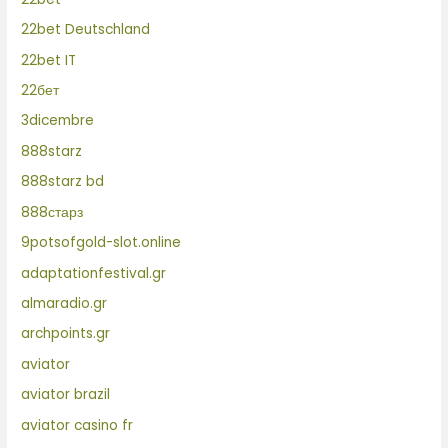
22bet Deutschland
22bet IT
22бет
3dicembre
888starz
888starz bd
888старз
9potsofgold-slot.online
adaptationfestival.gr
almaradio.gr
archpoints.gr
aviator
aviator brazil
aviator casino fr