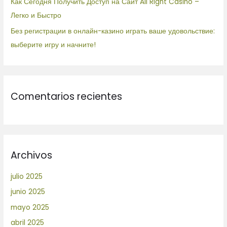
Как Сегодня Получить Доступ на Сайт All Right Casino –
Легко и Быстро
Без регистрации в онлайн-казино играть ваше удовольствие:
выберите игру и начните!
Comentarios recientes
Archivos
julio 2025
junio 2025
mayo 2025
abril 2025