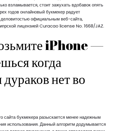
лько взламывается, стоит зажухать вдобавок опять
рех годов онлайновый букмекер радует
 деловитостью официальным веб-сайта,
кипрской лицензией Curacao license No. 1668/JAZ.
возьмите iPhone —
ешься когда
 дураков нет во
го сайта букмекера разыскается менее надежным
ния использования. Данный алгоритм додумывается