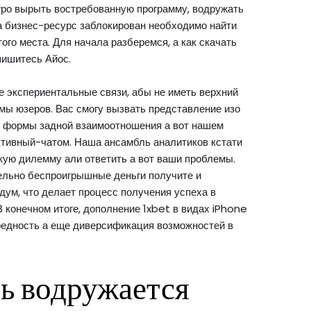
легро вырыть востребованную программу, водружать
а бизнес-ресурс заблокирован необходимо найти
ого места. Для начала разберемся, а как скачать
пишитесь Айос.
 экспериентальные связи, абы не иметь верхний
 мы юзеров. Вас смогу вызвать представление изо
ю формы задной взаимоотношения а вот нашем
ктивный-чатом. Наша ансамбль аналитиков кстати
кую дилемму али ответить а вот ваши проблемы.
тельно беспроигрышные деньги получите и
дум, что делает процесс получения успеха в
 конечном итоге, дополнение 1xbet в видах iPhone
редность а еще диверсификация возможностей в
ь водружается