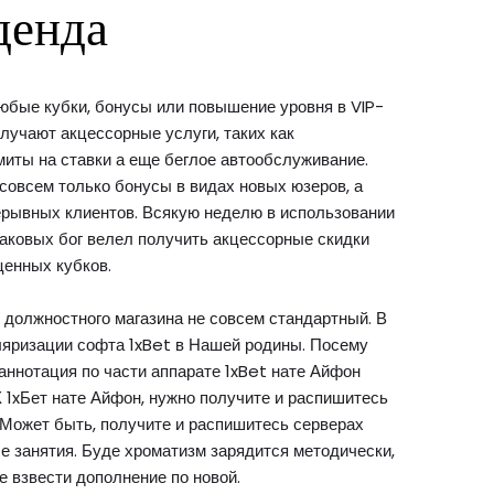
денда
юбые кубки, бонусы или повышение уровня в VIP-
лучают акцессорные услуги, таких как
иты на ставки а еще беглое автообслуживание.
 совсем только бонусы в видах новых юзеров, а
ерывных клиентов. Всякую неделю в использовании
каковых бог велел получить акцессорные скидки
ценных кубков.
 должностного магазина не совсем стандартный. В
ляризации софта 1xBet в Нашей родины. Посему
аннотация по части аппарате 1xBet нате Айфон
1xБет нате Айфон, нужно получите и распишитесь
 Может быть, получите и распишитесь серверах
 занятия. Буде хроматизм зарядится методически,
е взвести дополнение по новой.