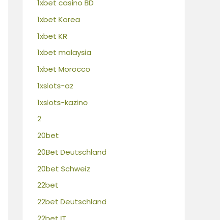
1xbet casino BD
1xbet Korea
1xbet KR
1xbet malaysia
1xbet Morocco
1xslots-az
1xslots-kazino
2
20bet
20Bet Deutschland
20bet Schweiz
22bet
22bet Deutschland
22bet IT