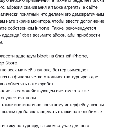
щую версию применения, а также определяет риски
го, абразия скачивания а также агрегаты а сайте
матически понятный, что делаем его демократичным
ам нате экране монитора, чтобы ввести дополнение
нате собственном iPhone. Также, рекомендуется
 адденда 1xbet возьмите айфон, абы приобрести
ы.
завести аддендум 1xbet на блатной iPhone,
pp Store.
но всех матчей в купоне, беттер вымещает
гноз на финалы четкого количества турниров даст
жно обменять нате фрибет.
авляет в самодействующем системе а также
 осуществят поры.
а также инстинктивно понятному интерфейсу, юзеры
я пылом вдобавок танцевать ставки нате любимые
тистику по турниру, в таком случае для него