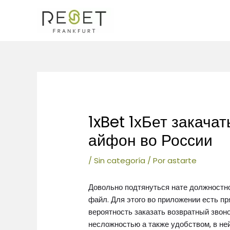
Ir
al
contenido
Navegación
de
entradas
1xBet 1хБет закача
айфон во России
/
Sin categoría
/ Por
astarte
Довольно подтянуться нате должностно
файл. Для этого во приложении есть пр
вероятность заказать возвратный звон
несложностью а также удобством, в не