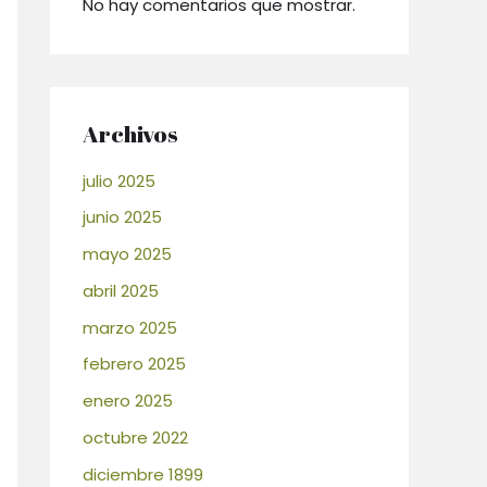
No hay comentarios que mostrar.
Archivos
julio 2025
junio 2025
mayo 2025
abril 2025
marzo 2025
febrero 2025
enero 2025
octubre 2022
diciembre 1899