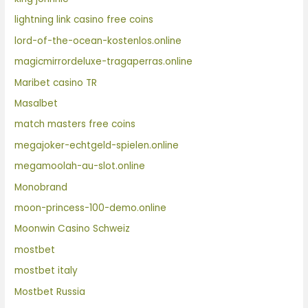
lightning link casino free coins
lord-of-the-ocean-kostenlos.online
magicmirrordeluxe-tragaperras.online
Maribet casino TR
Masalbet
match masters free coins
megajoker-echtgeld-spielen.online
megamoolah-au-slot.online
Monobrand
moon-princess-100-demo.online
Moonwin Casino Schweiz
mostbet
mostbet italy
Mostbet Russia