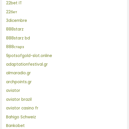
22bet IT
22бет
3dicembre
888starz
888starz bd
888старз
9potsofgold-slot.online
adaptationfestival.gr
almaradio.gr
archpoints.gr
aviator
aviator brazil
aviator casino fr
Bahigo Schweiz
Bankobet