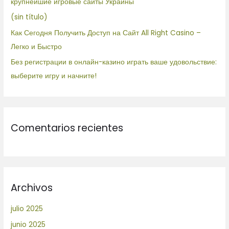
крупнейшие игровые сайты Украины
:
(sin título)
Как Сегодня Получить Доступ на Сайт All Right Casino –
Легко и Быстро
Без регистрации в онлайн-казино играть ваше удовольствие:
выберите игру и начните!
Comentarios recientes
Archivos
julio 2025
junio 2025