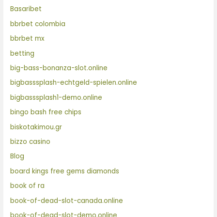
Basaribet
bbrbet colombia
bbrbet mx
betting
big-bass-bonanza-slot.online
bigbasssplash-echtgeld-spielen.online
bigbasssplash1-demo.online
bingo bash free chips
biskotakimou.gr
bizzo casino
Blog
board kings free gems diamonds
book of ra
book-of-dead-slot-canada.online
book-of-dead-slot-demo.online