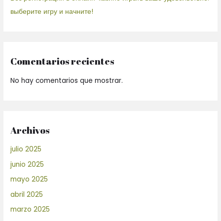
выберите игру и начните!
Comentarios recientes
No hay comentarios que mostrar.
Archivos
julio 2025
junio 2025
mayo 2025
abril 2025
marzo 2025