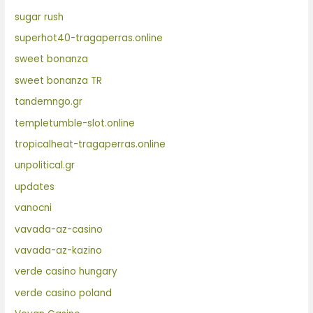
sugar rush
superhot40-tragaperras.online
sweet bonanza
sweet bonanza TR
tandemngo.gr
templetumble-slot.online
tropicalheat-tragaperras.online
unpolitical.gr
updates
vanocni
vavada-az-casino
vavada-az-kazino
verde casino hungary
verde casino poland