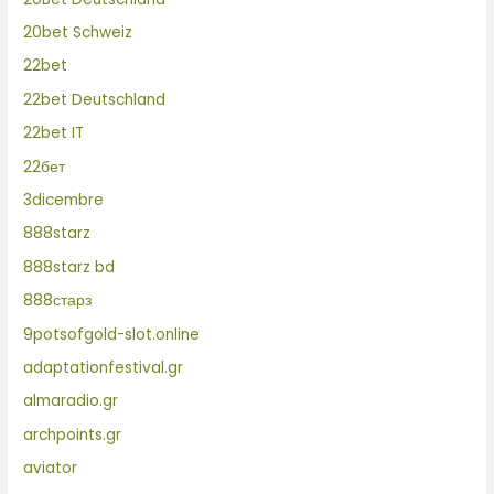
20bet Schweiz
22bet
22bet Deutschland
22bet IT
22бет
3dicembre
888starz
888starz bd
888старз
9potsofgold-slot.online
adaptationfestival.gr
almaradio.gr
archpoints.gr
aviator