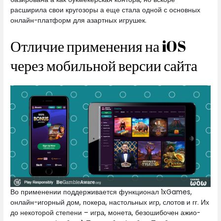
расширила свои кругозоры а еще стала одной с основных
онлайн-платформ для азартных игрушек.
Отличие применения на iOS
через мобильной версии сайта
Во применении поддерживается функционал 1xGames,
онлайн-игорный дом, покера, настольных игр, слотов и гг. Их
до некоторой степени – игра, монета, безошибочен ажио-