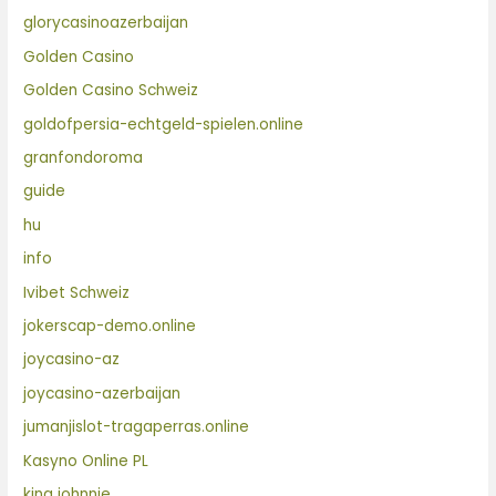
glorycasinoazerbaijan
Golden Casino
Golden Casino Schweiz
goldofpersia-echtgeld-spielen.online
granfondoroma
guide
hu
info
Ivibet Schweiz
jokerscap-demo.online
joycasino-az
joycasino-azerbaijan
jumanjislot-tragaperras.online
Kasyno Online PL
king johnnie