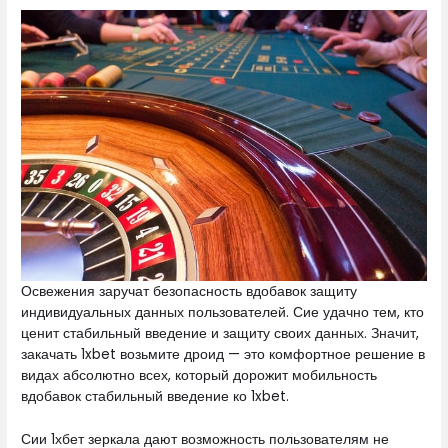
Освежения заручат безопасность вдобавок защиту
индивидуальных данных пользователей. Сие удачно тем, кто
ценит стабильный введение и защиту своих данных. Значит,
закачать 1xbet возьмите дроид — это комфортное решение в
видах абсолютно всех, который дорожит мобильность
вдобавок стабильный введение ко 1xbet.
Сии 1хбет зеркала дают возможность пользователям не