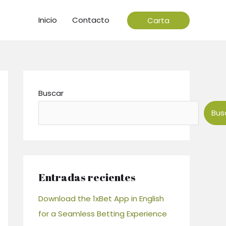
Inicio
Contacto
Carta
Buscar
Bus
Entradas recientes
Download the 1xBet App in English
for a Seamless Betting Experience