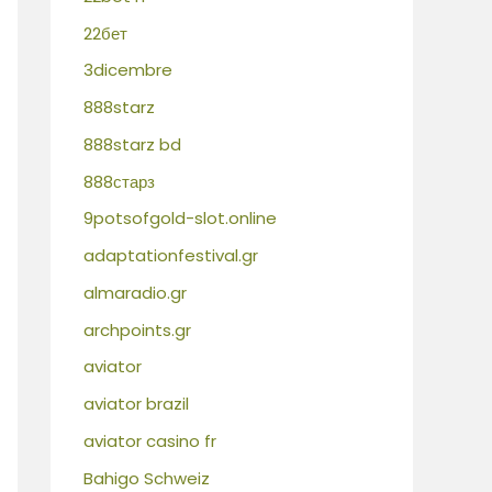
22бет
3dicembre
888starz
888starz bd
888старз
9potsofgold-slot.online
adaptationfestival.gr
almaradio.gr
archpoints.gr
aviator
aviator brazil
aviator casino fr
Bahigo Schweiz