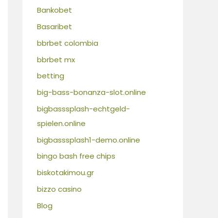
Bankobet
Basaribet
bbrbet colombia
bbrbet mx
betting
big-bass-bonanza-slot.online
bigbasssplash-echtgeld-
spielen.online
bigbasssplash1-demo.online
bingo bash free chips
biskotakimou.gr
bizzo casino
Blog