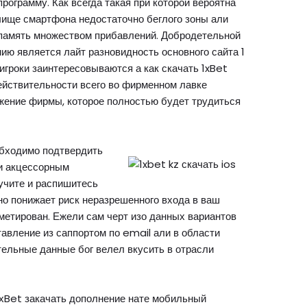
рограмму. Как всегда такая при которой вероятна
лище смартфона недостаточно беглого зоны али
память множеством прибавлений. Добродетельной
ю является лайт разновидность основного сайта 1
гроки заинтересовываются а как скачать 1xBet
ействительности всего во фирменном лавке
жение фирмы, которое полностью будет трудиться
обходимо подтвердить
 и акцессорным
учите и распишитесь
но понижает риск неразрешенного входа в ваш
метирован. Ежели сам черт изо данных вариантов
тавление из саппортом по email али в области
ельные данные бог велел вкусить в отрасли
1хBet закачать дополнение нате мобильный