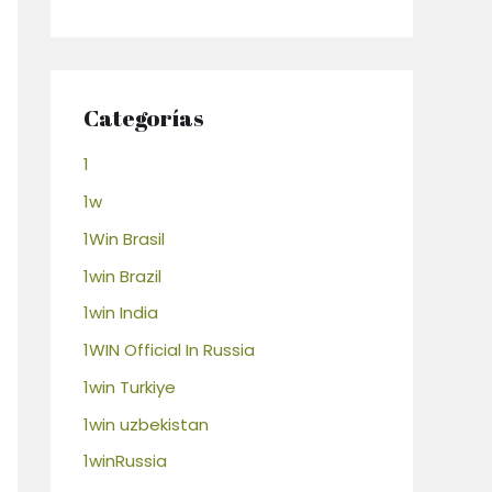
Categorías
1
1w
1Win Brasil
1win Brazil
1win India
1WIN Official In Russia
1win Turkiye
1win uzbekistan
1winRussia