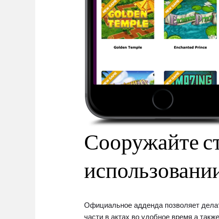
Сооружайте с
использовани
Официальное адденда позволяет делат
части в актах во удобное время а такж