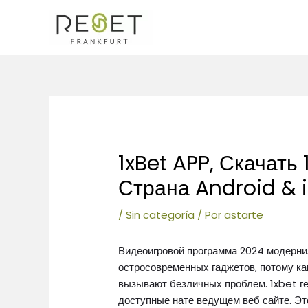
Ir
al
contenido
Navegación
de
entradas
1xBet APP, Скачать 
Страна Android & 
/
Sin categoría
/ Por
astarte
Видеоигровой программа 2024 модерни
остросовременных гаджетов, потому как
вызывают безличных проблем. 1xbet г
доступные нате ведущем веб сайте. Э