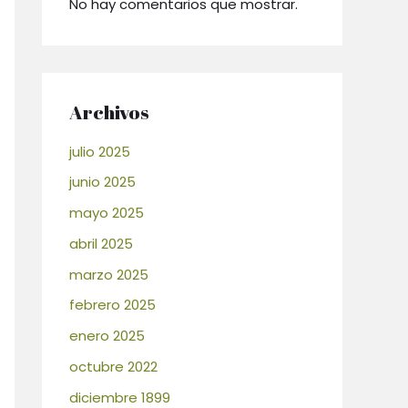
No hay comentarios que mostrar.
Archivos
julio 2025
junio 2025
mayo 2025
abril 2025
marzo 2025
febrero 2025
enero 2025
octubre 2022
diciembre 1899