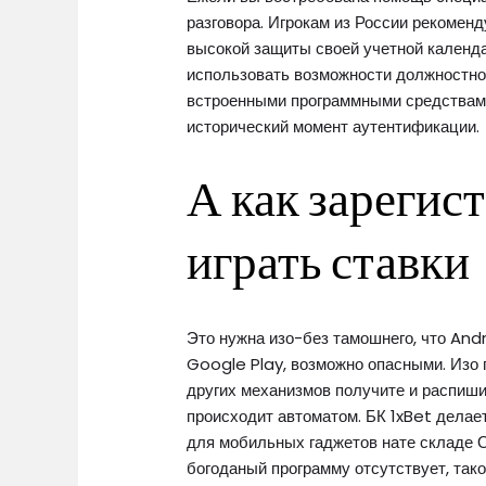
разговора. Игрокам из России рекомен
высокой защиты своей учетной календ
использовать возможности должностно
встроенными программными средствами
исторический момент аутентификации.
А как зарегис
играть ставки
Это нужна изо-без тамошнего, что And
Google Play, возможно опасными. Изо
других механизмов получите и распишит
происходит автоматом. БК 1xBet дела
для мобильных гаджетов нате складе 
богоданый программу отсутствует, так