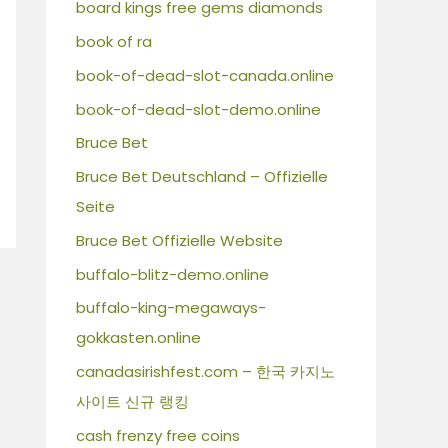
board kings free gems diamonds
book of ra
book-of-dead-slot-canada.online
book-of-dead-slot-demo.online
Bruce Bet
Bruce Bet Deutschland – Offizielle
Seite
Bruce Bet Offizielle Website
buffalo-blitz-demo.online
buffalo-king-megaways-
gokkasten.online
canadasirishfest.com – 한국 카지노
사이트 신규 랭킹
cash frenzy free coins