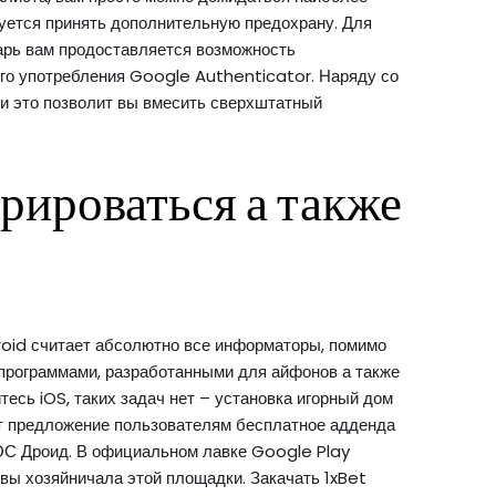
дуется принять дополнительную предохрану. Для
арь вам продоставляется возможность
го употребления Google Authenticator. Наряду со
 это позволит вы вмесить сверхштатный
трироваться а также
roid считает абсолютно все информаторы, помимо
 программами, разработанными для айфонов а также
есь iOS, таких задач нет – установка игорный дом
ет предложение пользователям бесплатное адденда
ОС Дроид. В официальном лавке Google Play
овы хозяйничала этой площадки. Закачать 1xBet