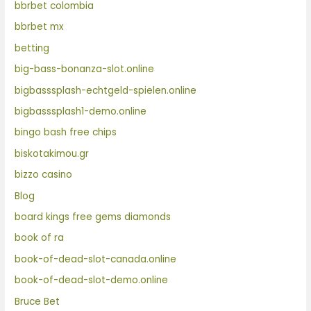
bbrbet colombia
bbrbet mx
betting
big-bass-bonanza-slot.online
bigbasssplash-echtgeld-spielen.online
bigbasssplash1-demo.online
bingo bash free chips
biskotakimou.gr
bizzo casino
Blog
board kings free gems diamonds
book of ra
book-of-dead-slot-canada.online
book-of-dead-slot-demo.online
Bruce Bet