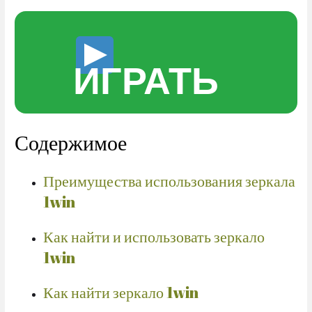
ИГРАТЬ
Содержимое
Преимущества использования зеркала
1win
Как найти и использовать зеркало
1win
Как найти зеркало 1win