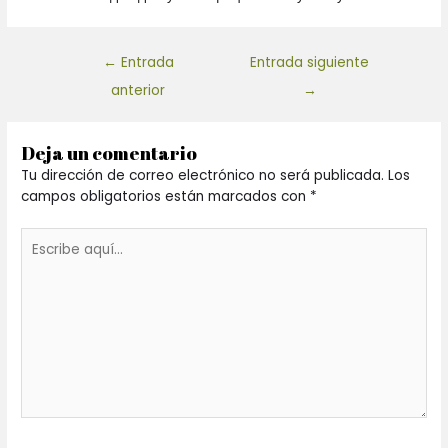
←
Entrada
Entrada siguiente
anterior
→
Deja un comentario
Tu dirección de correo electrónico no será publicada.
Los
campos obligatorios están marcados con
*
Escribe
aquí...