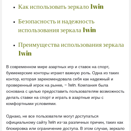
Как использовать зеркало 1win
Безопасность и надежность
использования зеркала 1win
Преимущества использования зеркала
1win
В современном мире азартных игр и ставок на спорт,
букмекерские конторы играют важную роль. Одна из таких
контор, которая зарекомендовала себя как надежный и
проверенный игрок на рынке, – 1win. Компания была
основана с целью предоставить пользователям возможность
делать ставки на спорт и играть в азартные игры с
комфортными условиями.
Однако, не все пользователи могут доступаться
официальному сайту 1win из-за различных причин, таких как
блокировка или ограничение доступа. В этом случае, зеркало