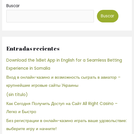
Buscar
Buscar
Entradas recientes
Download the 1xBet App in English for a Seamless Betting
Experience in Somalia
Вход в онлайн-казино и возможность сыграть в авиатор –
крупнейшие игровые сайты Украины
(sin título)
Как Сегодня Получить Доступ на Сайт All Right Casino –
Легко и Быстро
Без регистрации в онлайн-казино играть ваше удовольствие:
выберите игру и начните!