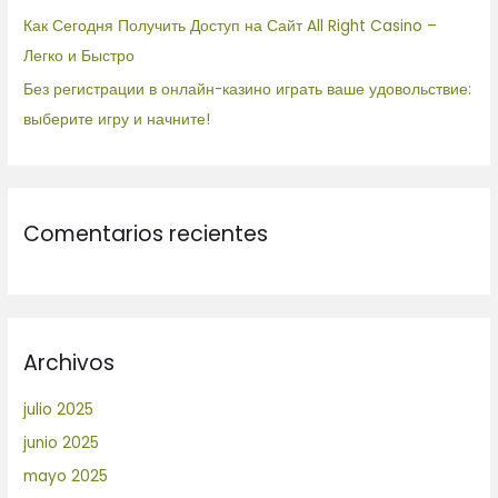
Как Сегодня Получить Доступ на Сайт All Right Casino –
Легко и Быстро
Без регистрации в онлайн-казино играть ваше удовольствие:
выберите игру и начните!
Comentarios recientes
Archivos
julio 2025
junio 2025
mayo 2025