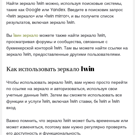
Найти зеркало 1win можно, используя поисковые системы,
такие как Google или Yandex. Введите в поисковик запрос
«1win зеркало» или «1win mirror», и вы получите список
результатов, включая зеркало 1win.
Вы
1вин зеркало
можете также найти зеркало 1win,
просматривая форумы и сообщества, связанные с
букмекерской конторой 1win. Там вы можете найти ссылки на
зеркало 1win, предоставленные другими пользователями.
Как использовать зеркало 1win
Чтобы использовать зеркало 1win, вам нужно просто перейти
по ссылке на зеркало и авторизоваться, используя свои
учетные данные 1win. Затем вы сможете использовать все
функции и услуги 1win, включая 1win ставки, бк 1win и 1win
вход.
Важно помнить, что зеркало 1win может быть временным или
может изменяться, поэтому вам нужно регулярно проверять
его доступность и функциональность.