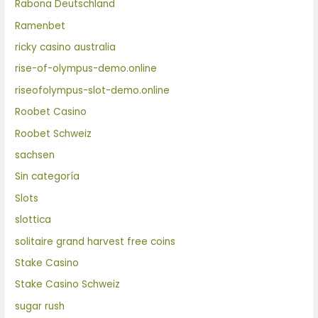
Rabona Deutschland
Ramenbet
ricky casino australia
rise-of-olympus-demo.online
riseofolympus-slot-demo.online
Roobet Casino
Roobet Schweiz
sachsen
Sin categoría
Slots
slottica
solitaire grand harvest free coins
Stake Casino
Stake Casino Schweiz
sugar rush