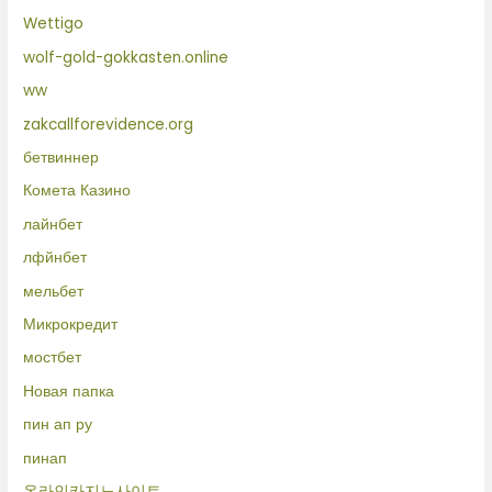
Wettigo
wolf-gold-gokkasten.online
ww
zakcallforevidence.org
бетвиннер
Комета Казино
лайнбет
лфйнбет
мельбет
Микрокредит
мостбет
Новая папка
пин ап ру
пинап
온라인카지노사이트