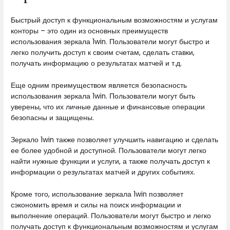
Быстрый доступ к функциональным возможностям и услугам
конторы – это один из основных преимуществ
использования зеркала 1win. Пользователи могут быстро и
легко получить доступ к своим счетам, сделать ставки,
получать информацию о результатах матчей и т.д.
Еще одним преимуществом является безопасность
использования зеркала 1win. Пользователи могут быть
уверены, что их личные данные и финансовые операции
безопасны и защищены.
Зеркало 1win также позволяет улучшить навигацию и сделать
ее более удобной и доступной. Пользователи могут легко
найти нужные функции и услуги, а также получать доступ к
информации о результатах матчей и других событиях.
Кроме того, использование зеркала 1win позволяет
сэкономить время и силы на поиск информации и
выполнение операций. Пользователи могут быстро и легко
получать доступ к функциональным возможностям и услугам