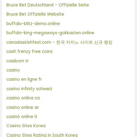
Bruce Bet Deutschland – Offizielle Seite
Bruce Bet Offizielle Website
buffalo-blitz-demo.online
buffalo-king-megaways-gokkasten.online
canadasirishfest.com – 한국 카지노 사이트 신규 랭킹
cash frenzy free coins
casibom tr
casino
casino en ligne fr
casino infinity schweiz
casino onlina ca
casino online ar
casinò online it
Casino Sites Korea
Casino Sites Rating in South Korea