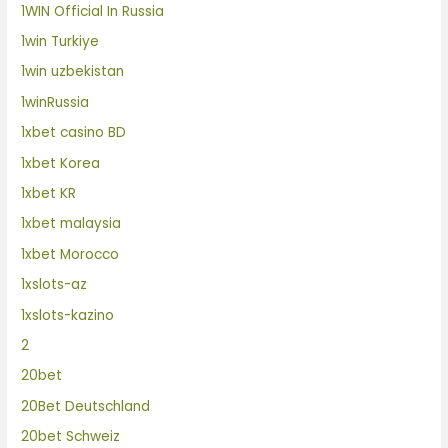
1WIN Official In Russia
1win Turkiye
1win uzbekistan
1winRussia
1xbet casino BD
1xbet Korea
1xbet KR
1xbet malaysia
1xbet Morocco
1xslots-az
1xslots-kazino
2
20bet
20Bet Deutschland
20bet Schweiz