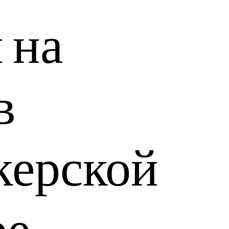
 на
в
керской
ре