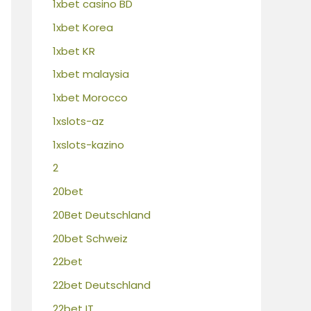
1xbet casino BD
1xbet Korea
1xbet KR
1xbet malaysia
1xbet Morocco
1xslots-az
1xslots-kazino
2
20bet
20Bet Deutschland
20bet Schweiz
22bet
22bet Deutschland
22bet IT