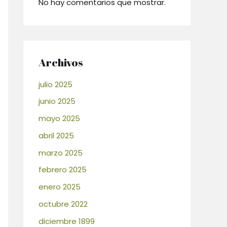
No hay comentarios que mostrar.
Archivos
julio 2025
junio 2025
mayo 2025
abril 2025
marzo 2025
febrero 2025
enero 2025
octubre 2022
diciembre 1899