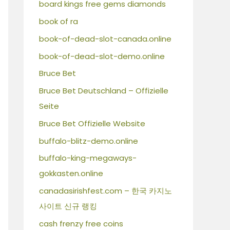
board kings free gems diamonds
book of ra
book-of-dead-slot-canada.online
book-of-dead-slot-demo.online
Bruce Bet
Bruce Bet Deutschland – Offizielle
Seite
Bruce Bet Offizielle Website
buffalo-blitz-demo.online
buffalo-king-megaways-
gokkasten.online
canadasirishfest.com – 한국 카지노
사이트 신규 랭킹
cash frenzy free coins