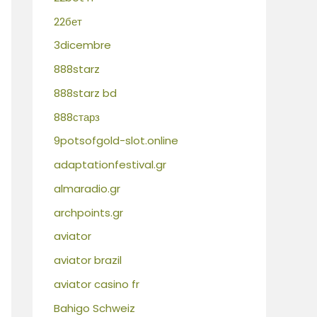
22бет
3dicembre
888starz
888starz bd
888старз
9potsofgold-slot.online
adaptationfestival.gr
almaradio.gr
archpoints.gr
aviator
aviator brazil
aviator casino fr
Bahigo Schweiz