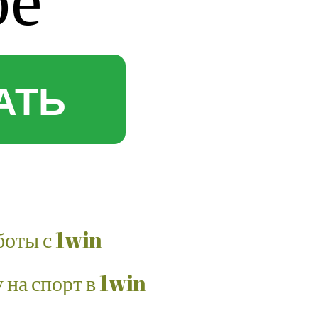
АТЬ
оты с 1win
у на спорт в 1win