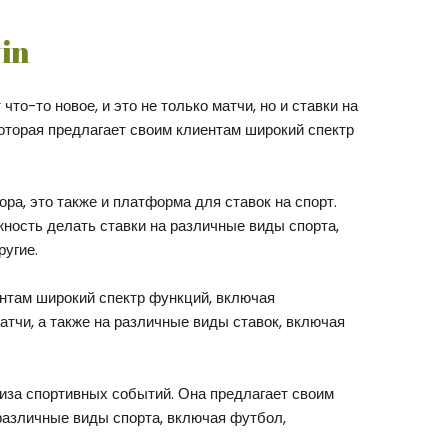
in
то-то новое, и это не только матчи, но и ставки на
 которая предлагает своим клиентам широкий спектр
ора, это также и платформа для ставок на спорт.
ность делать ставки на различные виды спорта,
ругие.
ентам широкий спектр функций, включая
атчи, а также на различные виды ставок, включая
лиза спортивных событий. Она предлагает своим
различные виды спорта, включая футбол,