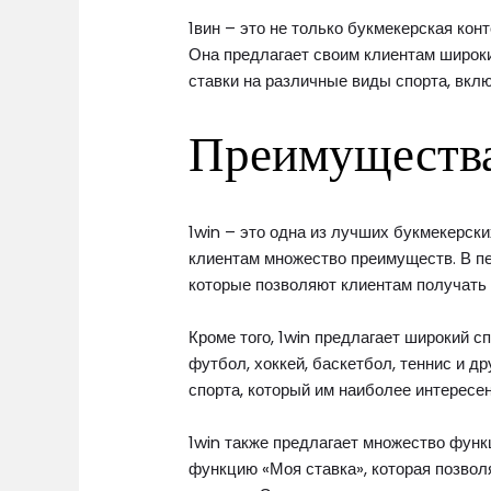
1вин – это не только букмекерская конт
Она предлагает своим клиентам широки
ставки на различные виды спорта, вклю
Преимущества
1win – это одна из лучших букмекерски
клиентам множество преимуществ. В п
которые позволяют клиентам получать
Кроме того, 1win предлагает широкий с
футбол, хоккей, баскетбол, теннис и д
спорта, который им наиболее интересен
1win также предлагает множество функ
функцию «Моя ставка», которая позвол