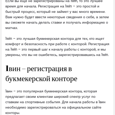
Если вы еще не зарегистрированы на 1win, то это лучшее
время для начала. Регистрация на 1win – это простой и
быстрый процесс, который не займет у вас много времени.
Вам нужно будет ввести некоторые сведения о себе, а затем
вы сможете начать делать ставки и получать информацию о
матчах.
1win – это лучшая букмекерская контора для тех, кто ищет
комфорт и безопасность при работе с конторой. Регистрация
на 1win – это первый шаг к началу работы с конторой, и мы
уверены, что вы не ошибетесь, зарегистрировавшись на 1win.
1вин – регистрация в
букмекерской конторе
1вин – это популярная букмекерская контора, которая
предлагает своим клиентам широкий спектр услуг по
ставкам на спортивные события. Для начала работы в 1вин
необходимо зарегистрироваться на официальном сайте
конторы.