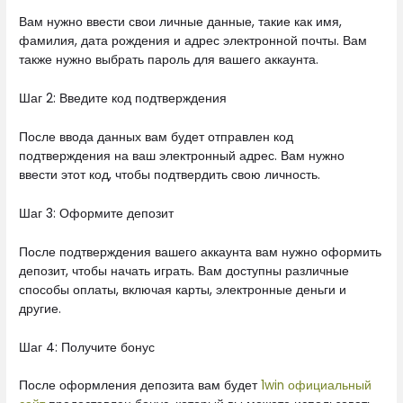
Вам нужно ввести свои личные данные, такие как имя,
фамилия, дата рождения и адрес электронной почты. Вам
также нужно выбрать пароль для вашего аккаунта.
Шаг 2: Введите код подтверждения
После ввода данных вам будет отправлен код
подтверждения на ваш электронный адрес. Вам нужно
ввести этот код, чтобы подтвердить свою личность.
Шаг 3: Оформите депозит
После подтверждения вашего аккаунта вам нужно оформить
депозит, чтобы начать играть. Вам доступны различные
способы оплаты, включая карты, электронные деньги и
другие.
Шаг 4: Получите бонус
После оформления депозита вам будет
1win официальный