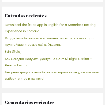
Entradas recientes
Download the 1xBet App in English for a Seamless Betting
Experience in Somalia
Вход в онлайн-казино и возможность сыграть в авиатор –
крупнейшие игровые сайты Украины
(sin título)
Как Сегодня Получить Доступ на Сайт All Right Casino –
Легко и Быстро
Без регистрации в онлайн-казино играть ваше удовольствие:
выберите игру и начните!
Comentarios recientes