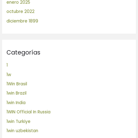
enero 2025
octubre 2022
diciembre 1899
Categorías
1
1w
1Win Brasil
1win Brazil
1win India
1WIN Official In Russia
1win Turkiye
1win uzbekistan