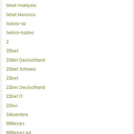
1xbet malaysia
1xbet Morocco
1xslots-az
1xslots-kazino
2
20bet
20Bet Deutschland
20bet Schweiz
22bet
22bet Deutschland
22bet IT
22бет
3dicembre
888starz
888starz bd