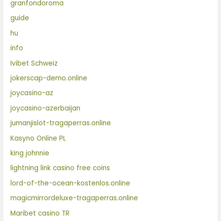
granfondoroma
guide
hu
info
Ivibet Schweiz
jokerscap-demo.online
joycasino-az
joycasino-azerbaijan
jumanjislot-tragaperras.online
Kasyno Online PL
king johnnie
lightning link casino free coins
lord-of-the-ocean-kostenlos.online
magicmirrordeluxe-tragaperras.online
Maribet casino TR