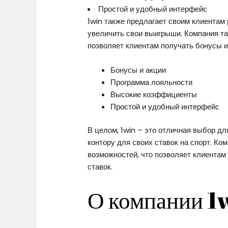
Простой и удобный интерфейс
1win также предлагает своим клиентам
увеличить свои выигрыши. Компания та
позволяет клиентам получать бонусы и
Бонусы и акции
Программа лояльности
Высокие коэффициенты
Простой и удобный интерфейс
В целом, 1win – это отличная выбор д
контору для своих ставок на спорт. Ко
возможностей, что позволяет клиентам
ставок.
О компании 1