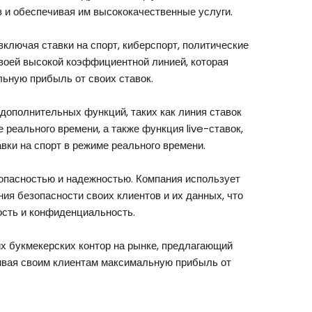
в и обеспечивая им высококачественные услуги.
 включая ставки на спорт, киберспорт, политические
своей высокой коэффициентной линией, которая
ьную прибыль от своих ставок.
 дополнительных функций, таких как линия ставок
е реального времени, а также функция live-ставок,
вки на спорт в режиме реального времени.
зопасностью и надежностью. Компания использует
ия безопасности своих клиентов и их данных, что
сть и конфиденциальность.
их букмекерских контор на рынке, предлагающий
ивая своим клиентам максимальную прибыль от