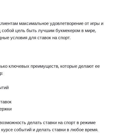
лиентам максимальное удовлетворение от игры и
ед собой цель быть лучшим букмекером в мире,
ные условия для ставок на спорт.
лько ключевых преимуществ, которые делают ее
р:
ытий
тавок
ержки
 возможность делать ставки на спорт в режиме
в курсе событий и делать ставки в любое время.