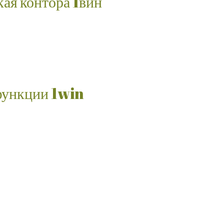
кая контора 1вин
функции 1win