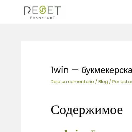
Ir
al
contenido
Navegación
de
entradas
1win — букмекерска
Deja un comentario
/
Blog
/ Por
asta
Содержимое