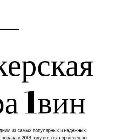
 —
керская
а 1вин
 одним из самых популярных и надежных
нована в 2018 году и с тех пор успешно