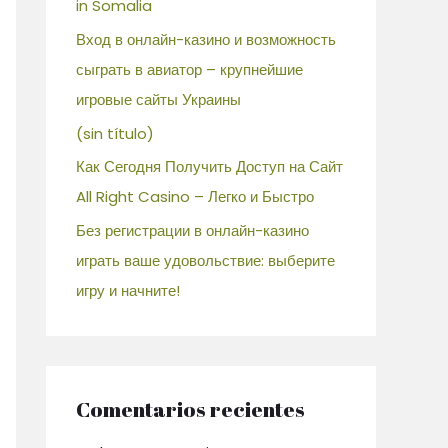
in Somalia
Вход в онлайн-казино и возможность
сыграть в авиатор – крупнейшие
игровые сайты Украины
(sin título)
Как Сегодня Получить Доступ на Сайт
All Right Casino – Легко и Быстро
Без регистрации в онлайн-казино
играть ваше удовольствие: выберите
игру и начните!
Comentarios recientes