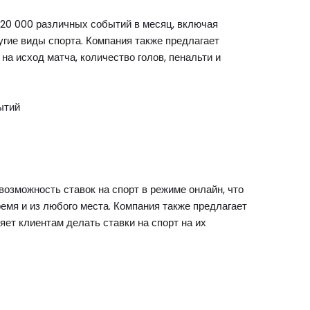
 20 000 различных событий в месяц, включая
ругие виды спорта. Компания также предлагает
на исход матча, количество голов, пенальти и
ытий
возможность ставок на спорт в режиме онлайн, что
емя и из любого места. Компания также предлагает
ет клиентам делать ставки на спорт на их