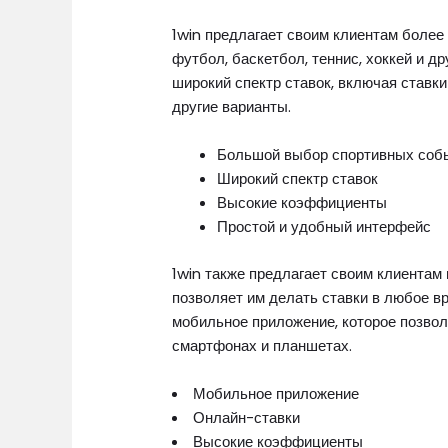
1win предлагает своим клиентам более
футбол, баскетбол, теннис, хоккей и д
широкий спектр ставок, включая ставки 
другие варианты.
Большой выбор спортивных соб
Широкий спектр ставок
Высокие коэффициенты
Простой и удобный интерфейс
1win также предлагает своим клиентам 
позволяет им делать ставки в любое вр
мобильное приложение, которое позволя
смартфонах и планшетах.
Мобильное приложение
Онлайн-ставки
Высокие коэффициенты