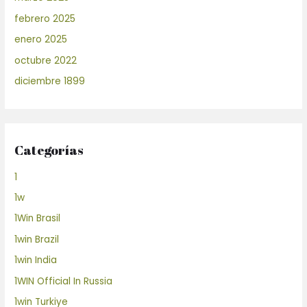
febrero 2025
enero 2025
octubre 2022
diciembre 1899
Categorías
1
1w
1Win Brasil
1win Brazil
1win India
1WIN Official In Russia
1win Turkiye