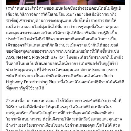
เรากำหนดประสิทธิภาพของแอปพลิเคชันอย่างรอบคอบโดยไม่มีศูนย์
เกี่ยวกับวิธีการจัดการวิดีโอเกมโดยเฉพาะอย่างยิ่งเมื่อพิจารณาถึง
หัวข้อผู้เชี่ยวชาญด้านการระดมทุนแบบเรียลไทม์ เราตรวจสอบให้
แน่ใจว่าเกมออนไลน์มุ่งเน้นไปที่มากกว่าการพูดคุยทั้งในภาพบุคคล
และคุณสามารถลงจอดโหมดได้กระตุ้นให้มืออาชีพมีความรู้สึกเป็น
ประจำโดยไม่คำนึงถึงวิธีที่พวกเขาชอบที่จะเพลิดเพลิน ในการเป็น
เจ้าของคาสิโนแทนแอพที่ภักดีเราประเมินความเข้ากันได้ของเซลล์
ของห้องสมุดเกมของพวกเขา พวกเขาเป็นพันธมิตรที่มีทีมชั้นนำเช่น
AGS, Netent, Playtech และ IGT ในขณะเดียวกันพวกเขาก็เป็นหนึ่ง
ในคาสิโนบนเว็บที่เสนอเกมออนไลน์จากการเดิมพันครั้งใหญ่ผู้สร้าง
ช่าง Megaways ที่ได้รับรางวัลของคุณเอง สถานประกอบการการ
พนัน Betrivers เป็นแอปพลิเคชันการเดิมพันออนไลน์จาก Rush
Highway Entertaining Plus หนึ่งในคาสิโนออนไลน์ที่มีรายได้จริงที่ดี
ที่สุดจากรัฐที่ใช้งานได้
สิ่งเหล่านี้สามารถครอบคลุมอะไรก็ได้จากการแข่งขันที่มีสระว่ายน้ำที่
ได้รับรางวัลที่ดีเพื่อช่วยให้คุณมีแรงจูงใจในเกมที่ไม่เหมือนใคร
สหรัฐอเมริกาเป็นหนึ่งในภูมิภาคที่ดีกว่าที่คุณจะได้เพลิดเพลินกับ
โอกาสพิเศษมากมาย ดังนั้นจึงช่วยให้ตระหนักถึงข้อเสนอและคุณอาจ
อ้างว่าเธอหรือเขาหากเงื่อนไขและข้อกำหนดของคุณเป็นไปได้ ส่วน