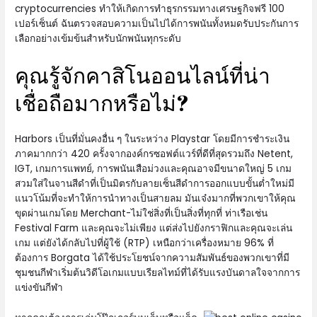
cryptocurrencies ทำให้เกิดการทำธุรกรรมทางเศรษฐกิจฟรี 100
เปอร์เซ็นต์ ฉันตรวจสอบความเป็นไปได้การพนันทั้งหมดรับประกันการ
เลือกอย่างเข้มข้นสำหรับนักพนันทุกระดับ
คุณรู้จักคาสิโนออนไลน์ที่น่า
เชื่อถือมากหรือไม่?
Harbors เป็นที่มั่นคงอื่น ๆ ในระหว่าง Playstar โดยมีการชำระเงิน
ภาคมากกว่า 420 ครั้งจากองค์กรซอฟต์แวร์ที่ดีที่สุดรวมถึง Netent,
IGT, เกมการแพทย์, การพนันเสือม่วงและคุณอาจมีขนาดใหญ่ 5 เกม
สวมใส่ในจานสีดำที่เป็นมิตรกับลายเซ็นสีดำการออกแบบขั้นต่ำใหม่มี
แนวโน้มที่จะทำให้การนำทางเป็นสายลม มันเจ๋งมากที่พวกเขาให้คุณ
ขุดผ่านเกมโดย Merchant-ไม่ใช่สิ่งที่เป็นสิ่งที่ทุกที่ ท่าเรือเช่น
Festival Farm และคุณจะไม่เพียง แต่ส่งไปยังกราฟิกและคุณจะเล่น
เกม แต่ยังได้กลับไปที่ผู้ใช้ (RTP) เหนือกว่าเครื่องหมาย 96% ที่
ต้องการ Borgata ได้ใช้ประโยชน์จากความสัมพันธ์ของพวกเขาที่มี
ชุมชนกีฬาเริ่มต้นวิดีโอเกมแบบเรียลไทม์ที่ได้รับแรงบันดาลใจจากการ
แข่งขันกีฬา