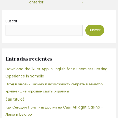
anterior
→
Buscar
Buscar
Entradas recientes
Download the 1xBet App in English for a Seamless Betting
Experience in Somalia
Вход в онлайн-казино и возможность сыграть в авиатор –
крупнейшие игровые сайты Украины
(sin título)
Как Сегодня Получить Доступ на Сайт All Right Casino –
Легко и Быстро