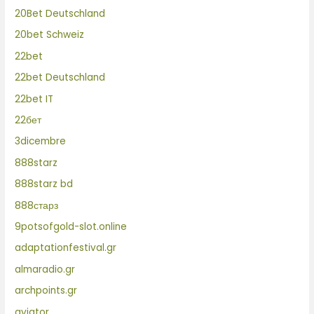
20Bet Deutschland
20bet Schweiz
22bet
22bet Deutschland
22bet IT
22бет
3dicembre
888starz
888starz bd
888старз
9potsofgold-slot.online
adaptationfestival.gr
almaradio.gr
archpoints.gr
aviator