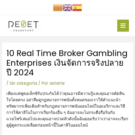
Ir
al
contenido
Main
Men
Navegación
10 Real Time Broker Gambling
de
entradas
Enterprises เงินจัดการจริงปลาย
ปี 2024
/
Sin categoría
/ Por
astarte
เพียงแค่พูดอเล็กซ์รับประกันได้ว่าคุณอาจมีความรู้และคุณอาจตัดสิน
ใจโดยตรง อย่าลืมดูกฎหมายการพนันทั้งหมดของเราให้คำแนะนำ
ทรัพยากรเพิ่มเติมสำหรับกฎหมายการพนันออนไลน์ในอเมริกาและวิธี
การใช้คาสิโนในการเรียกร้องอื่น ๆ ฉันอาจจะไม่กระตือรือร้นกับ
แวมไพร์เสมอไปและคุณอาจปวดหัวดังนั้นฉันยอมรับว่าเราอาจจะเรียก
ดูผู้ดูดกระแสเลือดก่อนหน้านี้ในคาสิโนออนไลน์