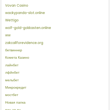
Vovan Casino
wackypanda-slot.online
Wettigo
wolf-gold-gokkasten.online
ww
zakcallforevidence.org
бетвиннер
Комета Казино
лайнбет
лфйнбет
мельбет
Микрокредит
мостбет
Новая папка
пин ап ру