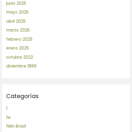
junio 2025
mayo 2025
abril 2025
marzo 2025
febrero 2025
enero 2025
octubre 2022
diciembre 1899
Categorías
1
1w
1Win Brasil