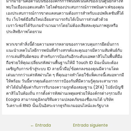
มากมาย-นี่คือด้านบนขององค์กรการพนันที่เน้นสิ่งของเป็นศูนย์กลางที่
พบในเมืองแอตแลนติก ไฮไลต์ของประสบการณ์การพนันคาเฟ่ของคุณ
เองประสบการณ์การขาดแคลนความต้องการสำหรับแอปพลิเคชันที่ได้
รับ เว็บไซต์มือถือใหม่เอี่ยมสามารถรับได้เป็นการส่วนตัวด้วย
เบราว์เซอร์ได้รับเกมจำนวนมากโดยไม่ต้องเสียสละคุณภาพสูงหรือ
ประสิทธิภาพโดยรวม
พวกเขาทำสิ่งนี้ด้วยความหลากหลายของการควบคุมการยึดมั่นการ
แนะนำเทคโนโลยีการพนันที่สร้างสรรค์และคุณอาจมีความสัมพันธ์กับ
การเล่นที่รับผิดชอบ สำหรับการป้องกันอีกระดับแอพคาสิโนในพื้นที่มือ
ถือช่วยให้คุณเปลี่ยนรหัสผ่านพื้นฐานให้มี Touch ID มิฉะนั้นจะต้อง
เผชิญกับการเข้าสู่ระบบ ID ลายนิ้วมือ/ข้อตกลงของคุณมีความโดด
เด่นมากกว่าแค่รหัสผ่านใด ๆ ที่คุณอาจทำโดยใช้แพ็คเกจนี้เสมอหากมี
ให้พร้อม วันนี้หากคุณต้องการการป้องกันที่มีความรู้คุณจะสามารถ
ทำได้มันก็คุ้มค่ากับการรับรองความถูกต้องสองฐาน (2FA) ไปยังบัญชี
คาสิโนในท้องถิ่น การตั้งค่ารหัสผ่านเหตุผลช่วยให้องค์กรต่างๆรวมถึง
Ecogra สามารถดูอัลกอริทึมความปลอดภัยของชื่อเกมได้ บริษัท
วิเคราะห์ RNG นั้นเป็นอิสระจากธุรกิจเกมออนไลน์และรัฐบาล
←
Entrada
Entrada siguiente