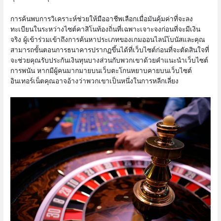
การค้นพบการวิเคราะห์ช่วยให้มืออาชีพเลือกเมื่อมันคุ้มค่าที่จะลง
ทะเบียนในระหว่างไซต์คาสิโนท้องถิ่นที่เฉพาะเจาะจงก่อนที่จะมีเงิน
จริง ผู้เข้าร่วมเข้าถึงการค้นหาประเภทของเกมออนไลน์โบนัสและคุณ
สามารถขั้นตอนการธนาคารปรากฏขึ้นได้ที่เว็บไซต์ก่อนที่จะตัดสินใจที่
จะช่วยคุณรับประกันเงินทุนบางส่วนกับพวกเขาด้วยคำแนะนำเว็บไซต์
การพนัน หากมีผู้คนมากมายบนเว็บตะโกนหยาบคายบนเว็บไซต์
อินเทอร์เน็ตคุณอาจอ้างว่าพวกเขาเป็นหนึ่งในการหลีกเลี่ยง