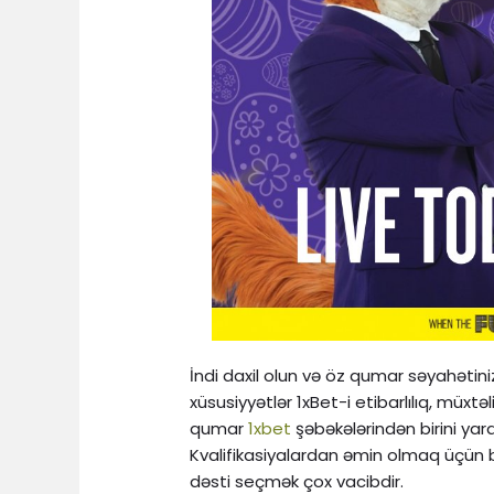
İndi daxil olun və öz qumar səyahətini
xüsusiyyətlər 1xBet-i etibarlılıq, müxtə
qumar
1xbet
şəbəkələrindən birini yarad
Kvalifikasiyalardan əmin olmaq üçün bi
dəsti seçmək çox vacibdir.