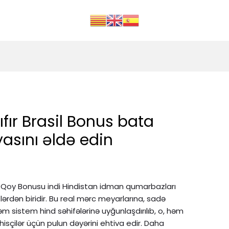
fır Brasil Bonus bata
asını əldə edin
lk Qoy Bonusu indi Hindistan idman qumarbazları
lərdən biridir. Bu real mərc meyarlarına, sadə
m sistem hind səhifələrinə uyğunlaşdırılıb, o, həm
isçilər üçün pulun dəyərini ehtiva edir.
Daha