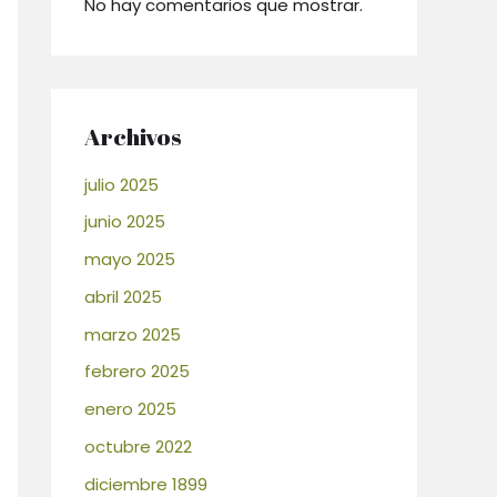
No hay comentarios que mostrar.
Archivos
julio 2025
junio 2025
mayo 2025
abril 2025
marzo 2025
febrero 2025
enero 2025
octubre 2022
diciembre 1899