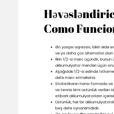
Həvəsləndiric
Como Funcio
Ən yaxşısı aqressiv, lakin əldə e
və ya daha çox alternativi olan
İlkin 1/2-si mərc üçündir, bunun
akkumulyator mərcləri üçün onu
Aşağıdakı 1/2-si əslində 1xGam
dəfə mərc etməlisiniz.
Statistikanın hansı formada və b
və tennis kimi üstünlük verilən 
etibarlı akkumulyatorların içəri
Üstünlük, hər bir akkumulyatord
beş dəfə oynanılmalıdır.