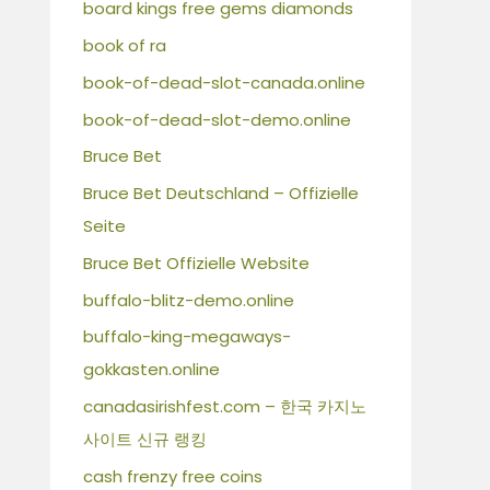
board kings free gems diamonds
book of ra
book-of-dead-slot-canada.online
book-of-dead-slot-demo.online
Bruce Bet
Bruce Bet Deutschland – Offizielle
Seite
Bruce Bet Offizielle Website
buffalo-blitz-demo.online
buffalo-king-megaways-
gokkasten.online
canadasirishfest.com – 한국 카지노
사이트 신규 랭킹
cash frenzy free coins