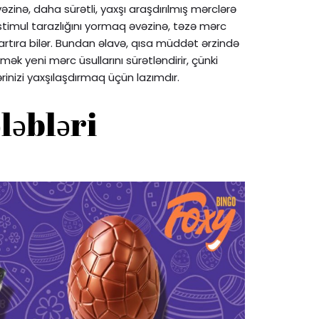
zinə, daha sürətli, yaxşı araşdırılmış mərclərə
 stimul tarazlığını yormaq əvəzinə, təzə mərc
 artıra bilər. Bundan əlavə, qısa müddət ərzində
k yeni mərc üsullarını sürətləndirir, çünki
ərinizi yaxşılaşdırmaq üçün lazımdır.
ləbləri