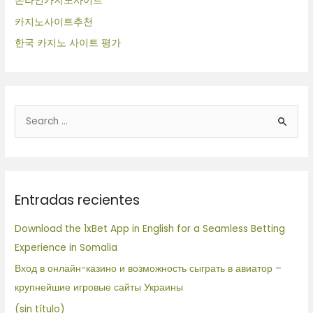
온라인카지노사이트
카지노사이트추천
한국 카지노 사이트 평가
B
u
s
c
Entradas recientes
a
r
Download the 1xBet App in English for a Seamless Betting
p
Experience in Somalia
o
Вход в онлайн-казино и возможность сыграть в авиатор –
r
крупнейшие игровые сайты Украины
:
(sin título)