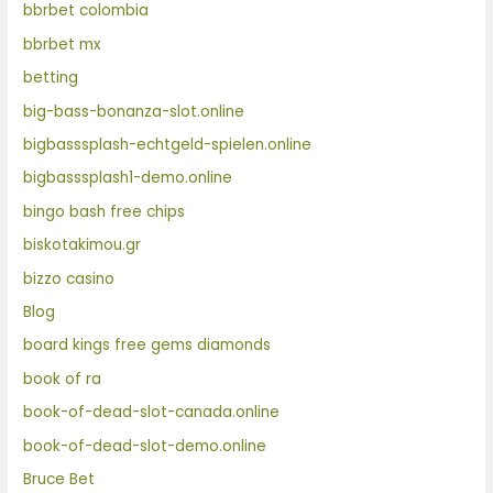
bbrbet colombia
bbrbet mx
betting
big-bass-bonanza-slot.online
bigbasssplash-echtgeld-spielen.online
bigbasssplash1-demo.online
bingo bash free chips
biskotakimou.gr
bizzo casino
Blog
board kings free gems diamonds
book of ra
book-of-dead-slot-canada.online
book-of-dead-slot-demo.online
Bruce Bet