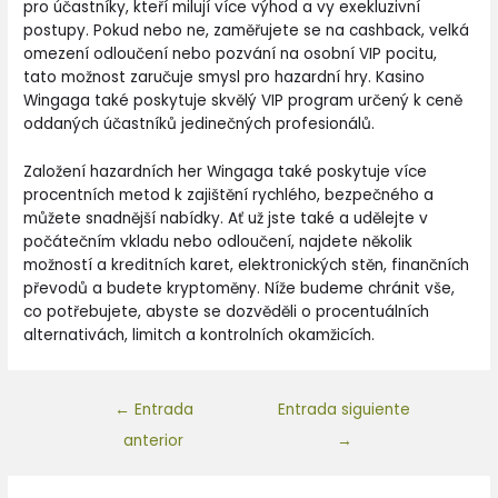
pro účastníky, kteří milují více výhod a vy exekluzivní
postupy. Pokud nebo ne, zaměřujete se na cashback, velká
omezení odloučení nebo pozvání na osobní VIP pocitu,
tato možnost zaručuje smysl pro hazardní hry. Kasino
Wingaga také poskytuje skvělý VIP program určený k ceně
oddaných účastníků jedinečných profesionálů.
Založení hazardních her Wingaga také poskytuje více
procentních metod k zajištění rychlého, bezpečného a
můžete snadnější nabídky. Ať už jste také a udělejte v
počátečním vkladu nebo odloučení, najdete několik
možností a kreditních karet, elektronických stěn, finančních
převodů a budete kryptoměny. Níže budeme chránit vše,
co potřebujete, abyste se dozvěděli o procentuálních
alternativách, limitch a kontrolních okamžicích.
←
Entrada
Entrada siguiente
anterior
→