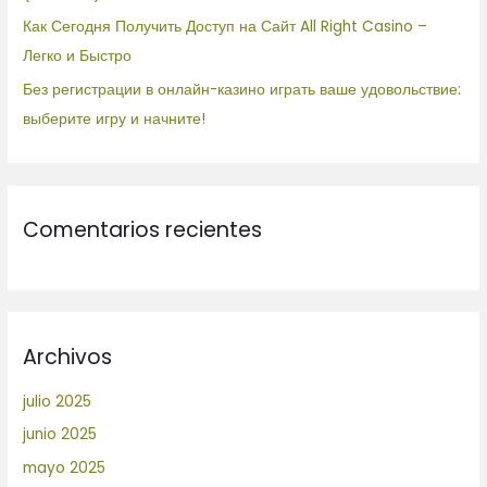
Как Сегодня Получить Доступ на Сайт All Right Casino –
Легко и Быстро
Без регистрации в онлайн-казино играть ваше удовольствие:
выберите игру и начните!
Comentarios recientes
Archivos
julio 2025
junio 2025
mayo 2025