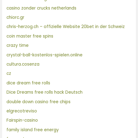
casino zonder crucks netherlands
chiorc.gr
chris-herzog.ch – offizielle Website 20bet in der Schweiz
coin master free spins
crazy time
crystal-ball-kostenlos-spielen.online
cultura.cosenza
cz
dice dream free rolls
Dice Dreams free rolls hack Deutsch
double down casino free chips
elgrecotreviso
Fairspin-casino
family island free energy