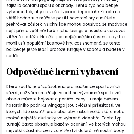
zajistila ochranu spolu s obchody. Tento typ nabídek je
vytvořen tak, aby se vaše typická depozitáře získala na
větší hodnotu a můžete posílit hazardní hry a můžete
přehrávat zážitek. Všichni lidé mohou používat, že motivace
najít přímo zpět některé z jeho losings a neustále udržovat
vítězné soutěže. Neděle jsou nejúčinnějším časem, abyste si
mohli užít populární kasinové hry, což znamená, že tento
balíček je ještě lepší, protože funguje v sobotu a budete v
neděli.
Odpovědné herní vybavení
Která soutěž je přizpůsobena pro nadšence sportovních
sázek, což vám umožňuje vsadit na významné sportovní
akce a můžete bojovat o peněžní ceny. Turnaje během
hazardního podniku Wingaga jsou zvláštní příležitosti, ve
kterých lidé soutěží proti oba, aby získali velké skóre nebo
možná největší důsledky ve vybrané videohře. Tento typ
turnajů často obsahuje bazény ocenění, ve kterých mohou
největší účastníci ceny za vítězství dolarů, věrnostní body