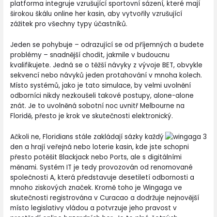
platforma integruje vzrušující sportovní sázení, které mají
širokou škálu online her kasin, aby vytvořily vzrušující
zážitek pro všechny typy účastníků.
Jeden se pohybuje – odrazující se od příjemných a budete
problémy – snadnější chodit, jakmile v budoucnu
kvalifikujete. Jedná se o těžší návyky z vývoje BET, obvykle
sekvencí nebo návyků jeden protahování v mnoha kolech.
Místo systémů, jako je tato simulace, by velmi uvolnění
odborníci nikdy nezkoušeli takové postupy, alone-alone
znát. Je to uvolněná sobotní noc uvnitř Melbourne na
Floridě, přesto je krok ve skutečnosti elektronický.
Ačkoli ne, Floridians stále zakládají sázky každý
den a hrají veřejná nebo loterie kasin, kde jste schopni
přesto potěšit Blackjack nebo Ports, ale s digitálními
měnami. Systém IT je tedy provozován od renomované
společnosti A, která představuje desetiletí odbornosti a
mnoho ziskových značek. Kromě toho je Wingaga ve
skutečnosti registrována v Curacao a dodržuje nejnovější
místo legislativy vládou a potvrzuje jeho pravost v