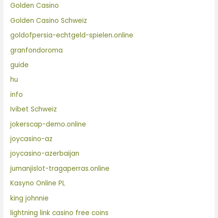
Golden Casino
Golden Casino Schweiz
goldofpersia-echtgeld-spielen.online
granfondoroma
guide
hu
info
Ivibet Schweiz
jokerscap-demo.online
joycasino-az
joycasino-azerbaijan
jumanjislot-tragaperras.online
Kasyno Online PL
king johnnie
lightning link casino free coins