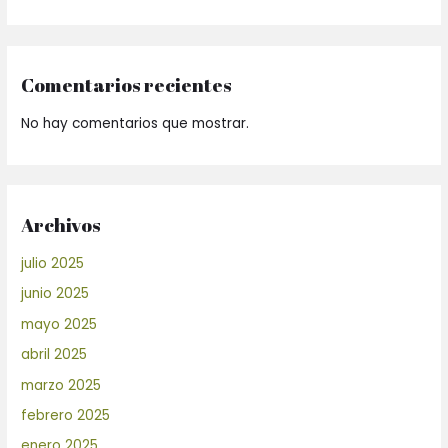
Comentarios recientes
No hay comentarios que mostrar.
Archivos
julio 2025
junio 2025
mayo 2025
abril 2025
marzo 2025
febrero 2025
enero 2025