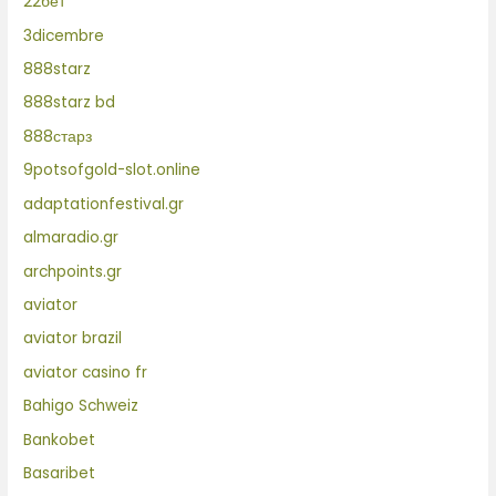
22бет
3dicembre
888starz
888starz bd
888старз
9potsofgold-slot.online
adaptationfestival.gr
almaradio.gr
archpoints.gr
aviator
aviator brazil
aviator casino fr
Bahigo Schweiz
Bankobet
Basaribet