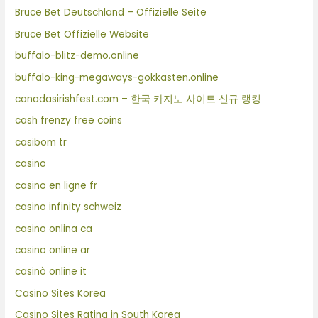
Bruce Bet Deutschland – Offizielle Seite
Bruce Bet Offizielle Website
buffalo-blitz-demo.online
buffalo-king-megaways-gokkasten.online
canadasirishfest.com – 한국 카지노 사이트 신규 랭킹
cash frenzy free coins
casibom tr
casino
casino en ligne fr
casino infinity schweiz
casino onlina ca
casino online ar
casinò online it
Casino Sites Korea
Casino Sites Rating in South Korea