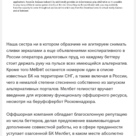
Наша сестра ни в котором образчике не агитируем снимать
сливки зеркалами а еще объявлениями конспиративного в
России оператора диалоговых пруд, но каждому беттеру
стоит держать руку на пульсе всех имеющийся альтернатив.
Кроме того Melbet останется номером один в списке
известных БК на территории СНГ, а также включая в России,
чего в немалой степени стесненно собственно из запуском
альтернативных порталов. Мелбет гелиостат вручает
введение для игровому функционалу оффшорного ресурса,
несмотря на беруфсфербот Роскомнадзора.
Оффшорная компания обладает благосклонную репутацию
из числа беттеров, делая предложение взаимовыгодные
дополнение совместной работы, но в сфере преданности
уступает озагсенной БК Мелбет, в каком месте абсолютно