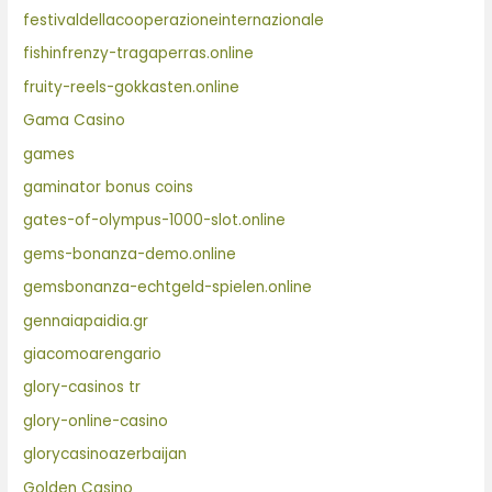
festivaldellacooperazioneinternazionale
fishinfrenzy-tragaperras.online
fruity-reels-gokkasten.online
Gama Casino
games
gaminator bonus coins
gates-of-olympus-1000-slot.online
gems-bonanza-demo.online
gemsbonanza-echtgeld-spielen.online
gennaiapaidia.gr
giacomoarengario
glory-casinos tr
glory-online-casino
glorycasinoazerbaijan
Golden Casino