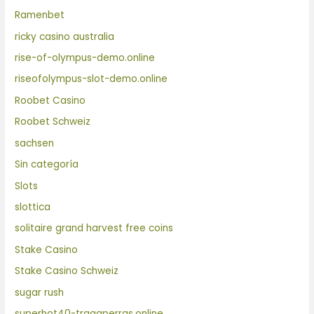
Ramenbet
ricky casino australia
rise-of-olympus-demo.online
riseofolympus-slot-demo.online
Roobet Casino
Roobet Schweiz
sachsen
Sin categoría
Slots
slottica
solitaire grand harvest free coins
Stake Casino
Stake Casino Schweiz
sugar rush
superhot40-tragaperras.online