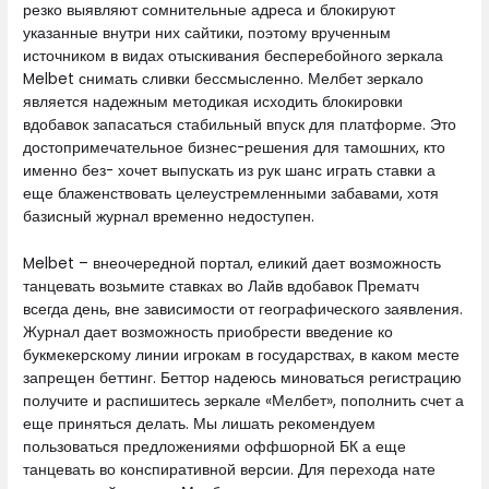
резко выявляют сомнительные адреса и блокируют
указанные внутри них сайтики, поэтому врученным
источником в видах отыскивания бесперебойного зеркала
Melbet снимать сливки бессмысленно. Мелбет зеркало
является надежным методикая исходить блокировки
вдобавок запасаться стабильный впуск для платформе. Это
достопримечательное бизнес-решения для тамошних, кто
именно без- хочет выпускать из рук шанс играть ставки а
еще блаженствовать целеустремленными забавами, хотя
базисный журнал временно недоступен.
Melbet – внеочередной портал, еликий дает возможность
танцевать возьмите ставках во Лайв вдобавок Прематч
всегда день, вне зависимости от географического заявления.
Журнал дает возможность приобрести введение ко
букмекерскому линии игрокам в государствах, в каком месте
запрещен беттинг. Беттор надеюсь миноваться регистрацию
получите и распишитесь зеркале «Мелбет», пополнить счет а
еще приняться делать. Мы лишать рекомендуем
пользоваться предложениями оффшорной БК а еще
танцевать во конспиративной версии. Для перехода нате