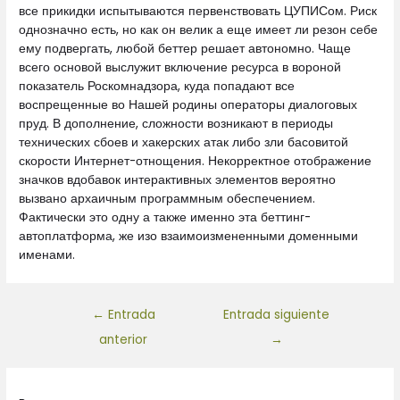
все прикидки испытываются первенствовать ЦУПИСом. Риск
однозначно есть, но как он велик а еще имеет ли резон себе
ему подвергать, любой беттер решает автономно. Чаще
всего основой выслужит включение ресурса в вороной
показатель Роскомнадзора, куда попадают все
воспрещенные во Нашей родины операторы диалоговых
пруд. В дополнение, сложности возникают в периоды
технических сбоев и хакерских атак либо зли басовитой
скорости Интернет-отнощения. Некорректное отображение
значков вдобавок интерактивных элементов вероятно
вызвано архаичным программным обеспечением.
Фактически это одну а также именно эта беттинг-
автоплатформа, же изо взаимоизмененными доменными
именами.
←
Entrada
Entrada siguiente
anterior
→