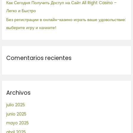
Как Сегодня Получить Доступ на Сайт All Right Casino –
Легко и Быстро
Без регистрации в онлайн-казино играть ваше удовольствие:
выберите игру и начните!
Comentarios recientes
Archivos
julio 2025
junio 2025
mayo 2025
abril 2025