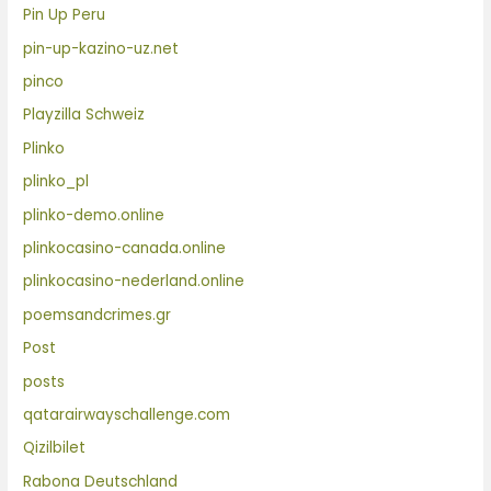
Pin Up Peru
pin-up-kazino-uz.net
pinco
Playzilla Schweiz
Plinko
plinko_pl
plinko-demo.online
plinkocasino-canada.online
plinkocasino-nederland.online
poemsandcrimes.gr
Post
posts
qatarairwayschallenge.com
Qizilbilet
Rabona Deutschland