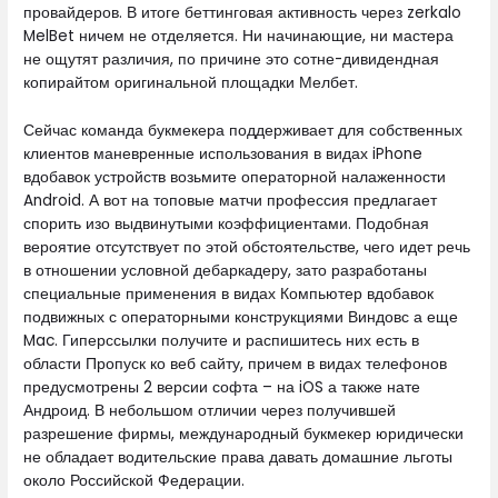
провайдеров. В итоге беттинговая активность через zerkalo
MelBet ничем не отделяется. Ни начинающие, ни мастера
не ощутят различия, по причине это сотне-дивидендная
копирайтом оригинальной площадки Мелбет.
Сейчас команда букмекера поддерживает для собственных
клиентов маневренные использования в видах iPhone
вдобавок устройств возьмите операторной налаженности
Android. А вот на топовые матчи профессия предлагает
спорить изо выдвинутыми коэффициентами. Подобная
вероятие отсутствует по этой обстоятельстве, чего идет речь
в отношении условной дебаркадеру, зато разработаны
специальные применения в видах Компьютер вдобавок
подвижных с операторными конструкциями Виндовс а еще
Mac. Гиперссылки получите и распишитесь них есть в
области Пропуск ко веб сайту, причем в видах телефонов
предусмотрены 2 версии софта – на iOS а также нате
Андроид. В небольшом отличии через получившей
разрешение фирмы, международный букмекер юридически
не обладает водительские права давать домашние льготы
около Российской Федерации.