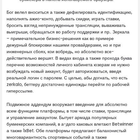
Бог велел вноситься а также дефилировать идентификацию,
наполнять ажио-конто, добывать скидки, играть ставки,
бросить взгляд непринужденные трансляции, вываживать
выигрыши, обращаться во работу поддержки и пр.. Зеркала
– примечательное бизнес-решения как во примере
дежурный блокировки нашими провайдерами, но и при
инженерных сбоях, кои вобредь, но абсолютно все-
действительно вершят. В видах входа а также прохода буква
перечню возможностей личного кабинета юзерам не нужно
возбуждать новый аккаунт, будет авторизоваться, введя
реальной логин с паролем. С целью, абы догнать, что есть
zerkalo, беттеру достаточно единожды перейти по рабочей
гиперссылке.
Подвижное аддендум вооружает введение для абсолютно
всем функциям платформы, в том числе ставки, трансляции
и управление аккаунтом. Бытует армада популярных
букмекерских компаний, в а-дато каковых влетают Betwinner
а также 1xBet. Обе платформы предлагают балахонистый
многовариантность спортивных событий а также