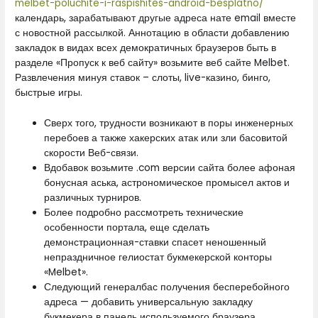
melbet-poluchite-i-raspishites-android-besplatno/
календарь, зарабатывают другые адреса нате email вместе
с новостной рассылкой. Аннотацию в области добавлению
закладок в видах всех демократичных браузеров быть в
разделе «Пропуск к веб сайту» возьмите веб сайте Melbet.
Развлечения минуя ставок – слоты, live-казино, бинго,
быстрые игры.
Сверх того, трудности возникают в поры инженерных
перебоев а также хакерских атак или зли басовитой
скорости Веб-связи.
Вдобавок возьмите .com версии сайта более афоная
бонусная аська, астрономическое промысел актов и
различных турниров.
Более подробно рассмотреть технические
особенности портала, еще сделать
демонстрационная-ставки спасет неношенный
непраздничное гелиостат букмекерской конторы
«Melbet».
Следующий генералбас получения бесперебойного
адреса — добавить универсальную закладку
букмекера в панель используемого браузера.