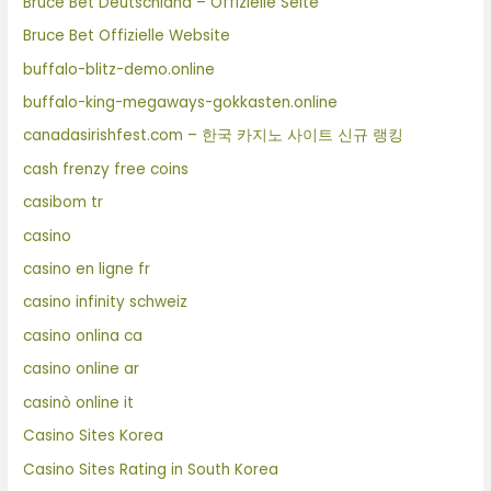
Bruce Bet Deutschland – Offizielle Seite
Bruce Bet Offizielle Website
buffalo-blitz-demo.online
buffalo-king-megaways-gokkasten.online
canadasirishfest.com – 한국 카지노 사이트 신규 랭킹
cash frenzy free coins
casibom tr
casino
casino en ligne fr
casino infinity schweiz
casino onlina ca
casino online ar
casinò online it
Casino Sites Korea
Casino Sites Rating in South Korea