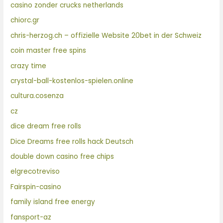
casino zonder crucks netherlands
chiorc.gr
chris-herzog.ch – offizielle Website 20bet in der Schweiz
coin master free spins
crazy time
crystal-ball-kostenlos-spielen.online
cultura.cosenza
cz
dice dream free rolls
Dice Dreams free rolls hack Deutsch
double down casino free chips
elgrecotreviso
Fairspin-casino
family island free energy
fansport-az