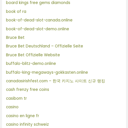
board kings free gems diamonds
book of ra
book-of-dead-slot-canada.online
book-of-dead-slot-demo.online
Bruce Bet
Bruce Bet Deutschland – Offizielle Seite
Bruce Bet Offizielle Website
buffalo-blitz-demo.online
buffalo-king-megaways-gokkasten.online
canadasirishfest.com – 한국 카지노 사이트 신규 랭킹
cash frenzy free coins
casibom tr
casino
casino en ligne fr
casino infinity schweiz