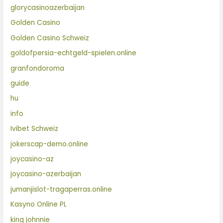
glorycasinoazerbaijan
Golden Casino
Golden Casino Schweiz
goldofpersia-echtgeld-spielen.online
granfondoroma
guide
hu
info
Ivibet Schweiz
jokerscap-demo.online
joycasino-az
joycasino-azerbaijan
jumanjislot-tragaperras.online
Kasyno Online PL
king johnnie