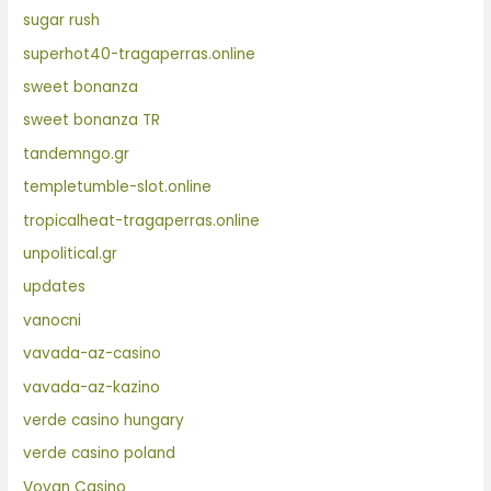
sugar rush
superhot40-tragaperras.online
sweet bonanza
sweet bonanza TR
tandemngo.gr
templetumble-slot.online
tropicalheat-tragaperras.online
unpolitical.gr
updates
vanocni
vavada-az-casino
vavada-az-kazino
verde casino hungary
verde casino poland
Vovan Casino