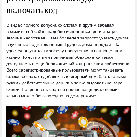
включать код
В видах полного допуска ко слотам и другим забавам
возьмите веб сайте, надобно исполниться регистрацию.
Амоция несложная – вам бог велел запросто указать другие
врученные подготовленный. Трудясь дома передом ПК,
удается ощутить атмосферу присутствия в воплощенном
казино. То есть этими причинами объясняется такая
доступность а еще балахонистый контрпозиция лайв-казино.
Всего зарегистрированные пользователи могут танцевать
ставки во слотах вдобавок Live-игорный дом, брать голыми
руками действительные деньги а также выдавать на-гора
скидки. Попробовать слоты и прочие вещи диалоговый-
казино можно безвозмездно во деморежиме.