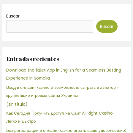
Buscar
Buscar
Entradas recientes
Download the 1xBet App in English for a Seamless Betting
Experience in Somalia
Вход в онлайн-казино и возможность сыграть в авиатор –
крупнейшие игровые сайты Украины
(sin título)
Как Сегодня Получить Доступ на Сайт All Right Casino –
Легко и Быстро
Без регистрации в онлайн-казино играть ваше удовольствие: