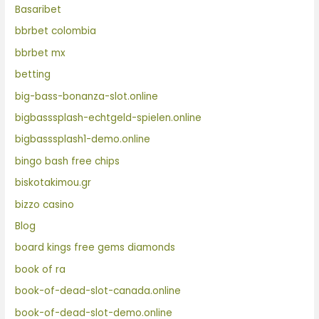
Basaribet
bbrbet colombia
bbrbet mx
betting
big-bass-bonanza-slot.online
bigbasssplash-echtgeld-spielen.online
bigbasssplash1-demo.online
bingo bash free chips
biskotakimou.gr
bizzo casino
Blog
board kings free gems diamonds
book of ra
book-of-dead-slot-canada.online
book-of-dead-slot-demo.online