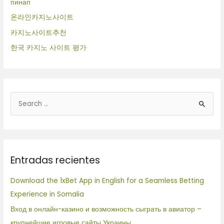
пинап
온라인카지노사이트
카지노사이트추천
한국 카지노 사이트 평가
B
u
s
c
Entradas recientes
a
r
Download the 1xBet App in English for a Seamless Betting
p
Experience in Somalia
o
Вход в онлайн-казино и возможность сыграть в авиатор –
r
крупнейшие игровые сайты Украины