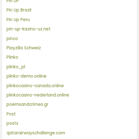
Pin UP
Pin Up Brazil
Pin Up Peru
pin-up-kazino-uz.net
pinco
Playzilla Schweiz
Plinko
plinko_pl
plinko-demo.online
plinkocasino-canada.online
plinkocasino-nederland.online
poemsandcrimes.gr
Post
posts
qatarairwayschallenge.com