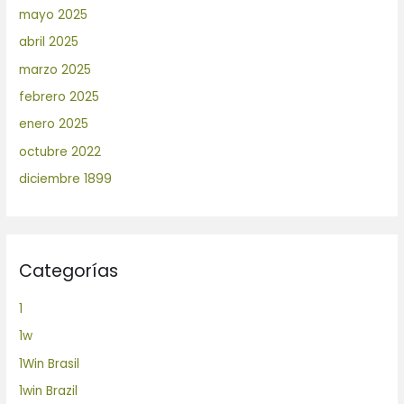
mayo 2025
abril 2025
marzo 2025
febrero 2025
enero 2025
octubre 2022
diciembre 1899
Categorías
1
1w
1Win Brasil
1win Brazil