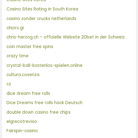
Casino Sites Rating in South Korea
casino zonder crucks netherlands
chiorc.gr
chris-herzog.ch – offizielle Website 20bet in der Schweiz
coin master free spins
crazy time
crystal-ball-kostenlos-spielen.online
cultura.cosenza
cz
dice dream free rolls
Dice Dreams free rolls hack Deutsch
double down casino free chips
elgrecotreviso
Fairspin-casino