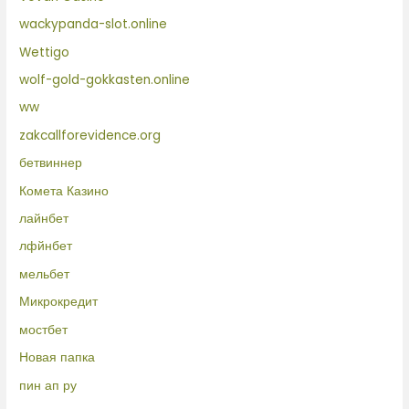
wackypanda-slot.online
Wettigo
wolf-gold-gokkasten.online
ww
zakcallforevidence.org
бетвиннер
Комета Казино
лайнбет
лфйнбет
мельбет
Микрокредит
мостбет
Новая папка
пин ап ру