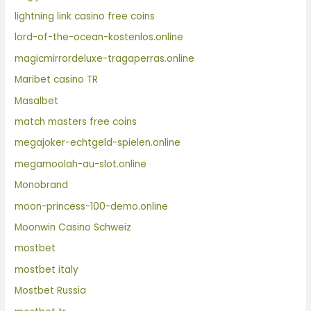
lightning link casino free coins
lord-of-the-ocean-kostenlos.online
magicmirrordeluxe-tragaperras.online
Maribet casino TR
Masalbet
match masters free coins
megajoker-echtgeld-spielen.online
megamoolah-au-slot.online
Monobrand
moon-princess-100-demo.online
Moonwin Casino Schweiz
mostbet
mostbet italy
Mostbet Russia