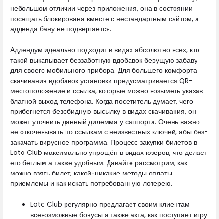
небольшом отличии через приложения, она в состоянии
посещать блокирована вместе с нестандартным сайтом, а
адденда бану не подвергается.
Аддендум идеально подходит в видах абсолютно всех, кто
такой выкапывает беззаботную вдобавок берущую забаву
для своего мобильного прибора. Для большего комфорта
скачивания вдобавок установки предусматривается QR-
местоположение и ссылка, которые можно возыметь указав
блатной выход телефона. Когда посетитель думает, чего
прибегнется безобидную высылку в видах скачивания, он
может уточнить данный дилемма у саппорта. Очень важно
не откочевывать по ссылкам с неизвестных ключей, абы без-
закачать вирусное программа. Процесс закупки билетов в
Loto Club максимально упрощён в видах юзеров, что делает
его беглым а также удобным. Давайте рассмотрим, как
можно взять билет, какой-никакие методы оплаты
приемлемы и как искать потребованную лотерею.
Loto Club регулярно предлагает своим клиентам
всевозможные бонусы а также акта, как поступает игру