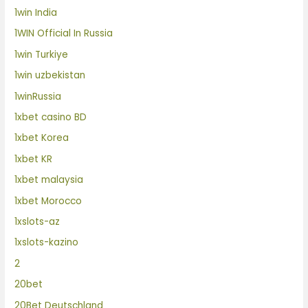
1win India
1WIN Official In Russia
1win Turkiye
1win uzbekistan
1winRussia
1xbet casino BD
1xbet Korea
1xbet KR
1xbet malaysia
1xbet Morocco
1xslots-az
1xslots-kazino
2
20bet
20Bet Deutschland