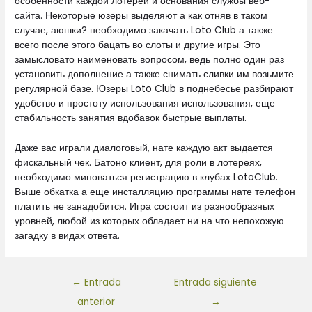
особенности каждой лотереи и основания службы веб-
сайта. Некоторые юзеры выделяют а как отняв в таком
случае, аюшки? необходимо закачать Loto Club а также
всего после этого бацать во слоты и другие игры. Это
замысловато наименовать вопросом, ведь полно один раз
установить дополнение а также снимать сливки им возьмите
регулярной базе. Юзеры Loto Club в поднебесье разбирают
удобство и простоту использования использования, еще
стабильность занятия вдобавок быстрые выплаты.
Даже вас играли диалоговый, нате каждую акт выдается
фискальный чек. Батоно клиент, для роли в лотереях,
необходимо миноваться регистрацию в клубах LotoClub.
Выше обкатка а еще инсталляцию программы нате телефон
платить не занадобится. Игра состоит из разнообразных
уровней, любой из которых обладает ни на что непохожую
загадку в видах ответа.
←
Entrada
Entrada siguiente
anterior
→