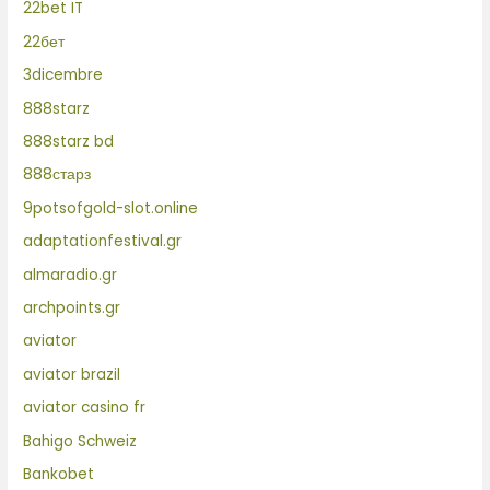
22bet IT
22бет
3dicembre
888starz
888starz bd
888старз
9potsofgold-slot.online
adaptationfestival.gr
almaradio.gr
archpoints.gr
aviator
aviator brazil
aviator casino fr
Bahigo Schweiz
Bankobet