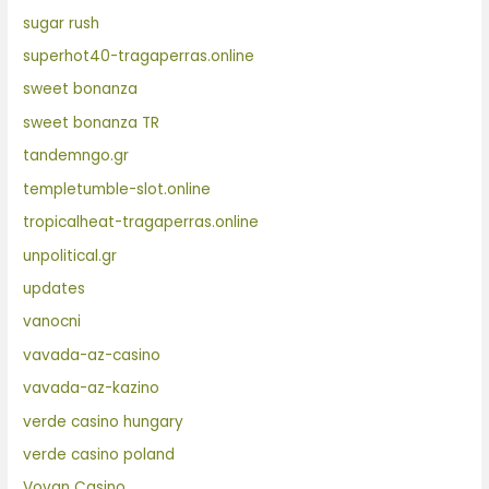
sugar rush
superhot40-tragaperras.online
sweet bonanza
sweet bonanza TR
tandemngo.gr
templetumble-slot.online
tropicalheat-tragaperras.online
unpolitical.gr
updates
vanocni
vavada-az-casino
vavada-az-kazino
verde casino hungary
verde casino poland
Vovan Casino