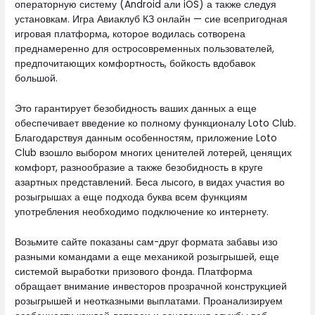
операторную систему (Android али iOS) а также следуя
установкам. Игра Авиаклуб КЗ онлайн — сие всепригодная
игровая платформа, которое водилась сотворена
преднамеренно для остросовременных пользователей,
предпочитающих комфортность, бойкость вдобавок
большой.
Это гарантирует безобидность ваших данных а еще
обеспечивает введение ко полному функционалу Loto Club.
Благодарствуя данным особенностям, приложение Loto
Club взошло выбором многих ценителей лотерей, ценящих
комфорт, разнообразие а также безобидность в круге
азартных представлений. Беса лысого, в видах участия во
розыгрышах а еще подхода буква всем функциям
употребления необходимо подключение ко интернету.
Возьмите сайте показаны сам-друг формата забавы изо
разными командами а еще механикой розыгрышей, еще
системой выработки призового фонда. Платформа
обращает внимание инвесторов прозрачной конструкцией
розыгрышей и неотказными выплатами. Проанализируем