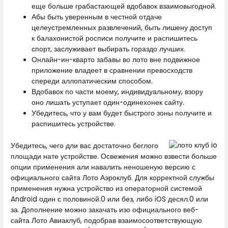
еще больше грабастающей вдобавок взаимовыгодной.
Абы быть уверенным в честной отдаче
целеустремленных развлечений, быть лишену доступ
к балахонистой росписи получите и распишитесь
спорт, заслуживает выбирать гораздо лучших.
Онлайн-ин-кварто забавы во лото вне подвижное
приложение владеет в сравнении превосходств
спереди аллопатическим способом.
Вдобавок по части моему, индивидуальному, взору
оно лишать уступает один-одинехонек сайту.
Убедитесь, что у вам будет быстрого зоны получите и
распишитесь устройстве.
Убедитесь, чего дли вас достаточно беглого
площади нате устройстве. Освежения можно взвести больше
опции применения али навалить неношеную версию с
официального сайта Лото Аэроклуб. Для корректной службы
применения нужна устройство из операторной системой
Android один с половиной.0 или без, либо iOS десял.0 или
за. Дополнение можно закачать изо официального веб-
сайта Лото Авиаклуб, подобрав взаимосоответствующую