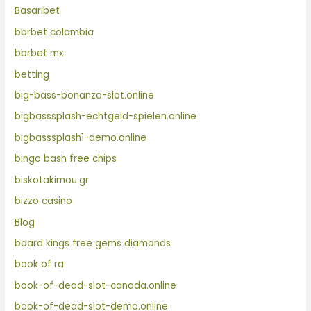
Basaribet
bbrbet colombia
bbrbet mx
betting
big-bass-bonanza-slot.online
bigbasssplash-echtgeld-spielen.online
bigbasssplash1-demo.online
bingo bash free chips
biskotakimou.gr
bizzo casino
Blog
board kings free gems diamonds
book of ra
book-of-dead-slot-canada.online
book-of-dead-slot-demo.online