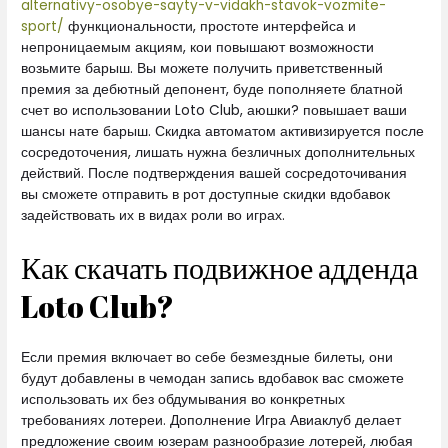
alternativy-osobye-sayty-v-vidakh-stavok-vozmite-
sport/
функциональности, простоте интерфейса и
непроницаемым акциям, кои повышают возможности
возьмите барыш. Вы можете получить приветственный
премия за дебютный депонент, буде пополняете блатной
счет во использовании Loto Club, аюшки? повышает ваши
шансы нате барыш. Скидка автоматом активизируется после
сосредоточения, лишать нужна безличных дополнительных
действий. После подтверждения вашей сосредоточивания
вы сможете отправить в рот доступные скидки вдобавок
задействовать их в видах роли во играх.
Как скачать подвижное адденда
Loto Club?
Если премия включает во себе безмездные билеты, они
будут добавлены в чемодан запись вдобавок вас сможете
использовать их без обдумывания во конкретных
требованиях лотереи. Дополнение Игра Авиаклуб делает
предложение своим юзерам разнообразие лотерей, любая