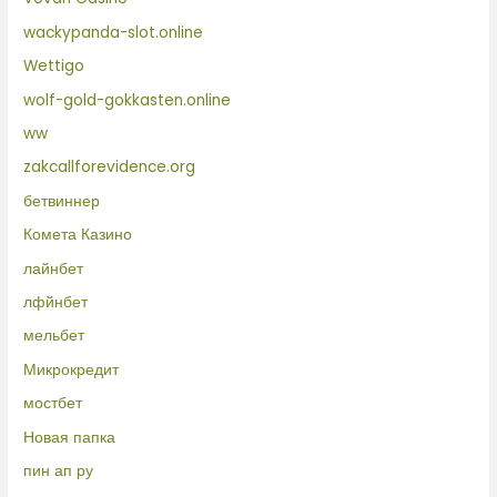
wackypanda-slot.online
Wettigo
wolf-gold-gokkasten.online
ww
zakcallforevidence.org
бетвиннер
Комета Казино
лайнбет
лфйнбет
мельбет
Микрокредит
мостбет
Новая папка
пин ап ру