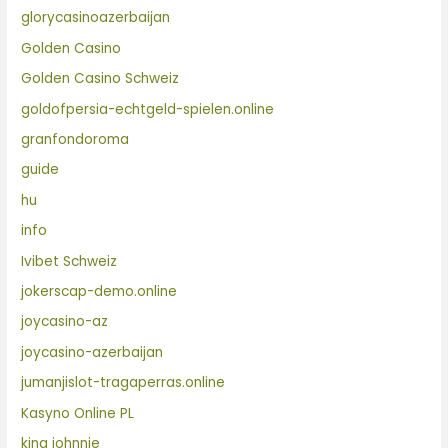
glorycasinoazerbaijan
Golden Casino
Golden Casino Schweiz
goldofpersia-echtgeld-spielen.online
granfondoroma
guide
hu
info
Ivibet Schweiz
jokerscap-demo.online
joycasino-az
joycasino-azerbaijan
jumanjislot-tragaperras.online
Kasyno Online PL
king johnnie