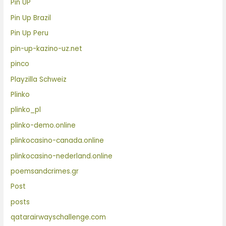
Pin UP
Pin Up Brazil
Pin Up Peru
pin-up-kazino-uz.net
pinco
Playzilla Schweiz
Plinko
plinko_pl
plinko-demo.online
plinkocasino-canada.online
plinkocasino-nederland.online
poemsandcrimes.gr
Post
posts
qatarairwayschallenge.com