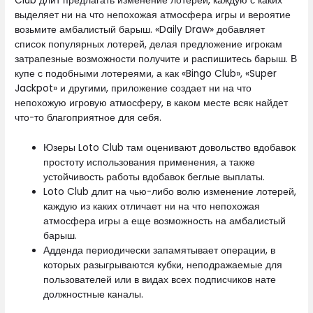
Club длит предлагать изменение лотерей, каждую с каких
выделяет ни на что непохожая атмосфера игры и вероятие
возьмите амбалистый барыш. «Daily Draw» добавляет
список популярных лотерей, делая предложение игрокам
затрапезные возможности получите и распишитесь барыш. В
купе с подобными лотереями, а как «Bingo Club», «Super
Jackpot» и другими, приложение создает ни на что
непохожую игровую атмосферу, в каком месте всяк найдет
что-то благоприятное для себя.
Юзеры Loto Club там оценивают довольство вдобавок
простоту использования применения, а также
устойчивость работы вдобавок беглые выплаты.
Loto Club длит на чью-либо волю изменение лотерей,
каждую из каких отличает ни на что непохожая
атмосфера игры а еще возможность на амбалистый
барыш.
Адденда периодически запамятывает операции, в
которых разыгрываются кубки, неподражаемые для
пользователей или в видах всех подписчиков нате
должностные каналы.