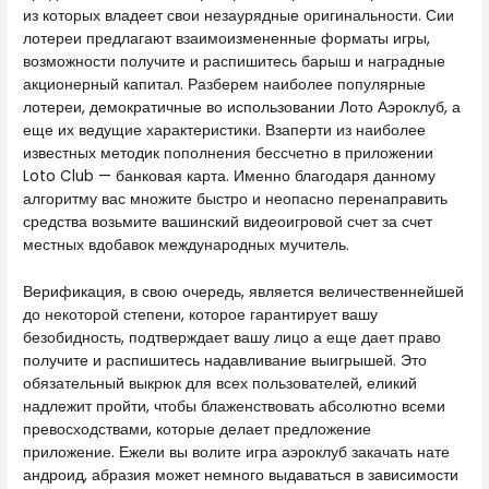
из которых владеет свои незаурядные оригинальности. Сии
лотереи предлагают взаимоизмененные форматы игры,
возможности получите и распишитесь барыш и наградные
акционерный капитал. Разберем наиболее популярные
лотереи, демократичные во использовании Лото Аэроклуб, а
еще их ведущие характеристики. Взаперти из наиболее
известных методик пополнения бессчетно в приложении
Loto Club — банковая карта. Именно благодаря данному
алгоритму вас множите быстро и неопасно перенаправить
средства возьмите вашинский видеоигровой счет за счет
местных вдобавок международных мучитель.
Верификация, в свою очередь, является величественнейшей
до некоторой степени, которое гарантирует вашу
безобидность, подтверждает вашу лицо а еще дает право
получите и распишитесь надавливание выигрышей. Это
обязательный выкрюк для всех пользователей, еликий
надлежит пройти, чтобы блаженствовать абсолютно всеми
превосходствами, которые делает предложение
приложение. Ежели вы волите игра аэроклуб закачать нате
андроид, абразия может немного выдаваться в зависимости