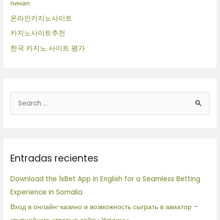
пинап
온라인카지노사이트
카지노사이트추천
한국 카지노 사이트 평가
B
u
s
c
Entradas recientes
a
r
Download the 1xBet App in English for a Seamless Betting
p
Experience in Somalia
o
Вход в онлайн-казино и возможность сыграть в авиатор –
r