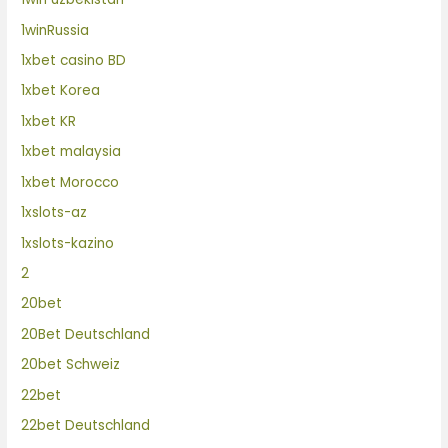
1winRussia
1xbet casino BD
1xbet Korea
1xbet KR
1xbet malaysia
1xbet Morocco
1xslots-az
1xslots-kazino
2
20bet
20Bet Deutschland
20bet Schweiz
22bet
22bet Deutschland