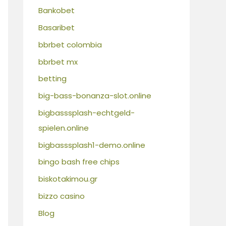
Bankobet
Basaribet
bbrbet colombia
bbrbet mx
betting
big-bass-bonanza-slot.online
bigbasssplash-echtgeld-
spielen.online
bigbasssplash1-demo.online
bingo bash free chips
biskotakimou.gr
bizzo casino
Blog