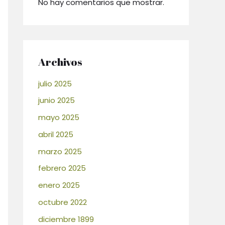
No hay comentarios que mostrar.
Archivos
julio 2025
junio 2025
mayo 2025
abril 2025
marzo 2025
febrero 2025
enero 2025
octubre 2022
diciembre 1899