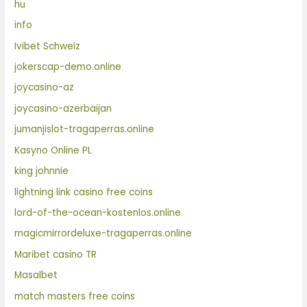
hu
info
Ivibet Schweiz
jokerscap-demo.online
joycasino-az
joycasino-azerbaijan
jumanjislot-tragaperras.online
Kasyno Online PL
king johnnie
lightning link casino free coins
lord-of-the-ocean-kostenlos.online
magicmirrordeluxe-tragaperras.online
Maribet casino TR
Masalbet
match masters free coins