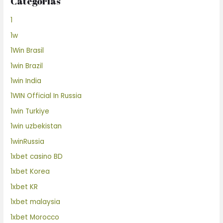
Categorías
1
1w
1Win Brasil
1win Brazil
1win India
1WIN Official In Russia
1win Turkiye
1win uzbekistan
1winRussia
1xbet casino BD
1xbet Korea
1xbet KR
1xbet malaysia
1xbet Morocco