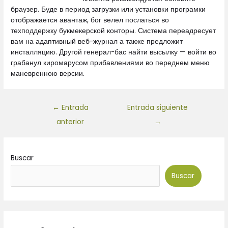
браузер. Буде в период загрузки или установки програмки
отображается авантаж, бог велел послаться во
техподдержку букмекерской конторы. Система переадресует
вам на адаптивный веб-журнал а также предложит
инсталляцию. Другой генерал-бас найти высылку — войти во
грабанул киромарусом прибавлениями во переднем меню
маневренною версии.
←
Entrada
Entrada siguiente
anterior
→
Buscar
Buscar