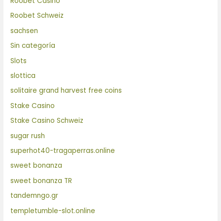
Roobet Casino
Roobet Schweiz
sachsen
Sin categoría
Slots
slottica
solitaire grand harvest free coins
Stake Casino
Stake Casino Schweiz
sugar rush
superhot40-tragaperras.online
sweet bonanza
sweet bonanza TR
tandemngo.gr
templetumble-slot.online