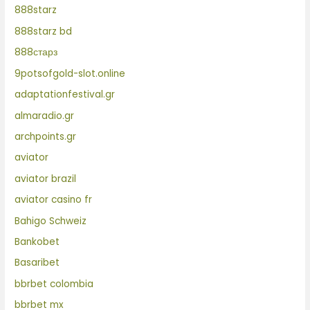
888starz
888starz bd
888старз
9potsofgold-slot.online
adaptationfestival.gr
almaradio.gr
archpoints.gr
aviator
aviator brazil
aviator casino fr
Bahigo Schweiz
Bankobet
Basaribet
bbrbet colombia
bbrbet mx