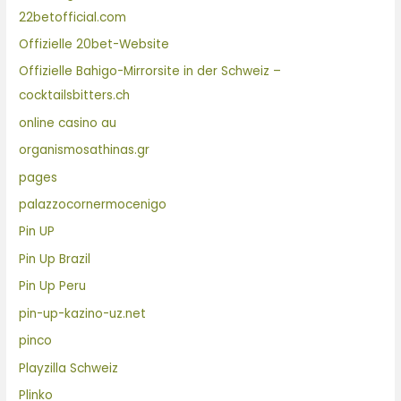
22betofficial.com
Offizielle 20bet-Website
Offizielle Bahigo-Mirrorsite in der Schweiz –
cocktailsbitters.ch
online casino au
organismosathinas.gr
pages
palazzocornermocenigo
Pin UP
Pin Up Brazil
Pin Up Peru
pin-up-kazino-uz.net
pinco
Playzilla Schweiz
Plinko