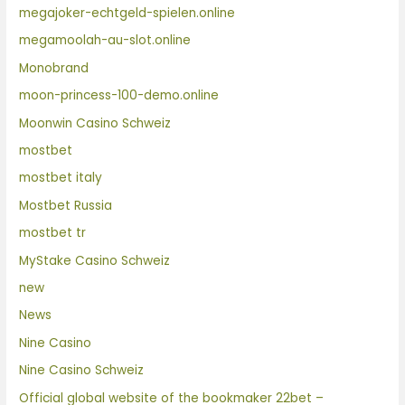
megajoker-echtgeld-spielen.online
megamoolah-au-slot.online
Monobrand
moon-princess-100-demo.online
Moonwin Casino Schweiz
mostbet
mostbet italy
Mostbet Russia
mostbet tr
MyStake Casino Schweiz
new
News
Nine Casino
Nine Casino Schweiz
Official global website of the bookmaker 22bet –