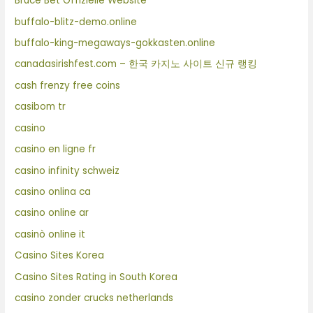
Bruce Bet Offizielle Website
buffalo-blitz-demo.online
buffalo-king-megaways-gokkasten.online
canadasirishfest.com – 한국 카지노 사이트 신규 랭킹
cash frenzy free coins
casibom tr
casino
casino en ligne fr
casino infinity schweiz
casino onlina ca
casino online ar
casinò online it
Casino Sites Korea
Casino Sites Rating in South Korea
casino zonder crucks netherlands