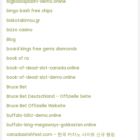
bigbasssplash1-demo.online
bingo bash free chips
biskotakimou.gr
bizzo casino
Blog
board kings free gems diamonds
book of ra
book-of-dead-slot-canada.online
book-of-dead-slot-demo.online
Bruce Bet
Bruce Bet Deutschland – Offizielle Seite
Bruce Bet Offizielle Website
buffalo-blitz-demo.online
buffalo-king-megaways-gokkasten.online
canadasirishfest.com – 한국 카지노 사이트 신규 랭킹