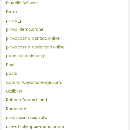
Playzilla Schweiz
Plinko
plinko_pl
plinko-demo.online
plinkocasino-canada.online
plinkocasino-nederland.online
poemsandcrimes.gr
Post
posts
qatarairwayschallenge.com
Qizilbilet
Rabona Deutschland
Ramenbet
ricky casino australia
rise-of-olympus-demo.online