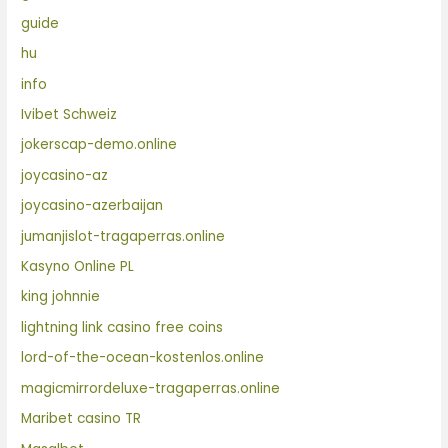
guide
hu
info
Ivibet Schweiz
jokerscap-demo.online
joycasino-az
joycasino-azerbaijan
jumanjislot-tragaperras.online
Kasyno Online PL
king johnnie
lightning link casino free coins
lord-of-the-ocean-kostenlos.online
magicmirrordeluxe-tragaperras.online
Maribet casino TR