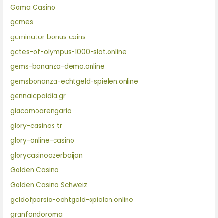
Gama Casino
games
gaminator bonus coins
gates-of-olympus-1000-slot.online
gems-bonanza-demo.online
gemsbonanza-echtgeld-spielen.online
gennaiapaidia.gr
giacomoarengario
glory-casinos tr
glory-online-casino
glorycasinoazerbaijan
Golden Casino
Golden Casino Schweiz
goldofpersia-echtgeld-spielen.online
granfondoroma