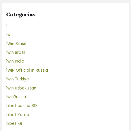
Categorías
1
1w
1Win Brasil
1win Brazil
1win India
1WIN Official In Russia
1win Turkiye
1win uzbekistan
1winRussia
1xbet casino BD
1xbet Korea
1xbet KR