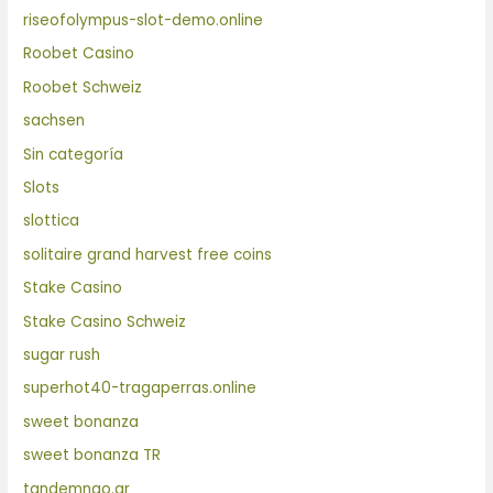
riseofolympus-slot-demo.online
Roobet Casino
Roobet Schweiz
sachsen
Sin categoría
Slots
slottica
solitaire grand harvest free coins
Stake Casino
Stake Casino Schweiz
sugar rush
superhot40-tragaperras.online
sweet bonanza
sweet bonanza TR
tandemngo.gr