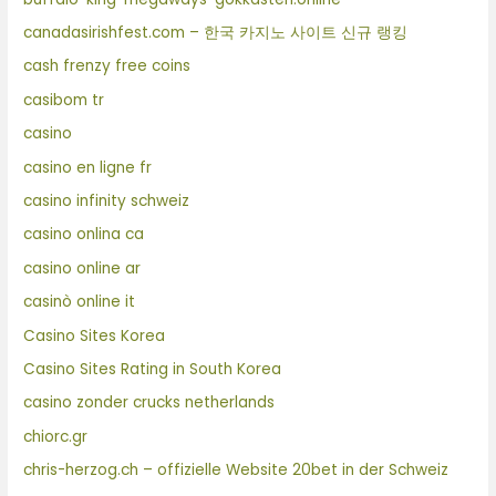
canadasirishfest.com – 한국 카지노 사이트 신규 랭킹
cash frenzy free coins
casibom tr
casino
casino en ligne fr
casino infinity schweiz
casino onlina ca
casino online ar
casinò online it
Casino Sites Korea
Casino Sites Rating in South Korea
casino zonder crucks netherlands
chiorc.gr
chris-herzog.ch – offizielle Website 20bet in der Schweiz