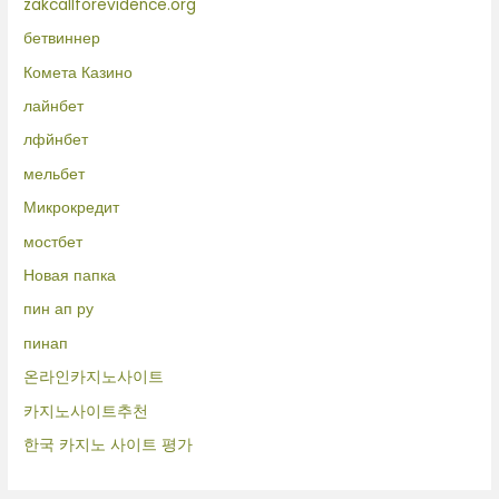
zakcallforevidence.org
бетвиннер
Комета Казино
лайнбет
лфйнбет
мельбет
Микрокредит
мостбет
Новая папка
пин ап ру
пинап
온라인카지노사이트
카지노사이트추천
한국 카지노 사이트 평가