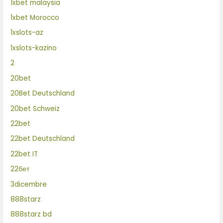
1xbet malaysia
1xbet Morocco
1xslots-az
1xslots-kazino
2
20bet
20Bet Deutschland
20bet Schweiz
22bet
22bet Deutschland
22bet IT
22бет
3dicembre
888starz
888starz bd