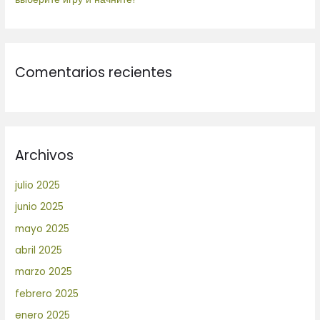
Comentarios recientes
Archivos
julio 2025
junio 2025
mayo 2025
abril 2025
marzo 2025
febrero 2025
enero 2025