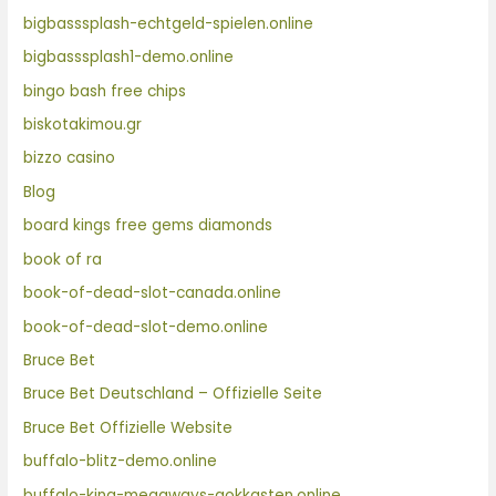
bigbasssplash-echtgeld-spielen.online
bigbasssplash1-demo.online
bingo bash free chips
biskotakimou.gr
bizzo casino
Blog
board kings free gems diamonds
book of ra
book-of-dead-slot-canada.online
book-of-dead-slot-demo.online
Bruce Bet
Bruce Bet Deutschland – Offizielle Seite
Bruce Bet Offizielle Website
buffalo-blitz-demo.online
buffalo-king-megaways-gokkasten.online