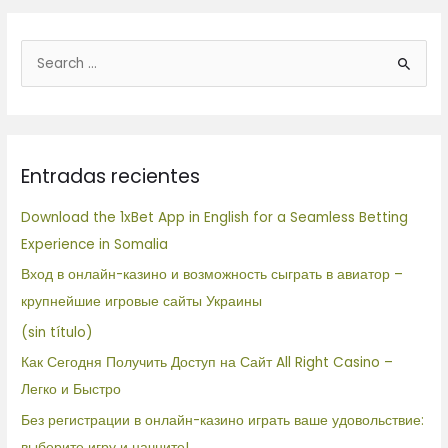
B
u
s
c
Entradas recientes
a
r
Download the 1xBet App in English for a Seamless Betting
p
Experience in Somalia
o
Вход в онлайн-казино и возможность сыграть в авиатор –
r
крупнейшие игровые сайты Украины
:
(sin título)
Как Сегодня Получить Доступ на Сайт All Right Casino –
Легко и Быстро
Без регистрации в онлайн-казино играть ваше удовольствие:
выберите игру и начните!