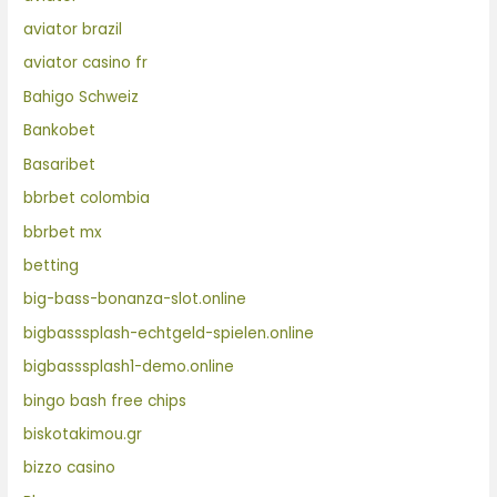
aviator brazil
aviator casino fr
Bahigo Schweiz
Bankobet
Basaribet
bbrbet colombia
bbrbet mx
betting
big-bass-bonanza-slot.online
bigbasssplash-echtgeld-spielen.online
bigbasssplash1-demo.online
bingo bash free chips
biskotakimou.gr
bizzo casino