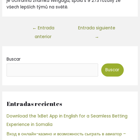
je ochranná známka Wingaga, spolu s 9 273 rozdíly ze
všech lepších týmů na světě.
←
Entrada
Entrada siguiente
anterior
→
Buscar
Buscar
Entradas recientes
Download the 1xBet App in English for a Seamless Betting
Experience in Somalia
Вход в онлайн-казино и возможность сыграть в авиатор –