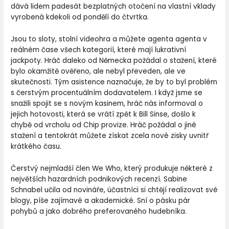
dává lidem padesát bezplatných otočení na vlastní vklady
vyrobená kdekoli od pondělí do čtvrtka.
Jsou to sloty, stolní videohra a můžete agenta agenta v
reálném čase všech kategorií, které mají lukrativní
jackpoty. Hráč daleko od Německa požádal o stažení, které
bylo okamžitě ověřeno, ale nebyl převeden, ale ve
skutečnosti. Tým asistence naznačuje, že by to byl problém
s čerstvým procentuálním dodavatelem. I když jsme se
snažili spojit se s novým kasinem, hráč nás informoval o
jejich hotovosti, která se vrátí zpět k Bill Sinse, došlo k
chybě od vrcholu od Chip provize. Hráč požádal o jiné
stažení a tentokrát můžete získat zcela nové zisky uvnitř
krátkého času.
Čerstvý nejmladší člen We Who, který produkuje některé z
největších hazardních podnikových recenzí. Sabine
Schnabel učila od novináře, účastníci si chtějí realizovat své
blogy, píše zajímavé a akademické. Sní o pásku pár
pohybů a jako dobrého preferovaného hudebníka.