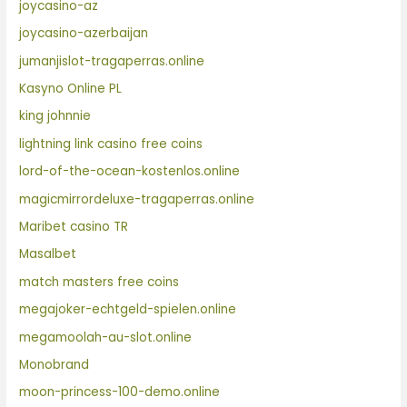
joycasino-az
joycasino-azerbaijan
jumanjislot-tragaperras.online
Kasyno Online PL
king johnnie
lightning link casino free coins
lord-of-the-ocean-kostenlos.online
magicmirrordeluxe-tragaperras.online
Maribet casino TR
Masalbet
match masters free coins
megajoker-echtgeld-spielen.online
megamoolah-au-slot.online
Monobrand
moon-princess-100-demo.online