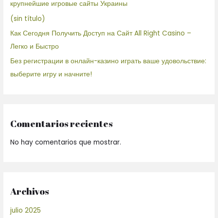
крупнейшие игровые сайты Украины
(sin título)
Как Сегодня Получить Доступ на Сайт All Right Casino –
Легко и Быстро
Без регистрации в онлайн-казино играть ваше удовольствие:
выберите игру и начните!
Comentarios recientes
No hay comentarios que mostrar.
Archivos
julio 2025