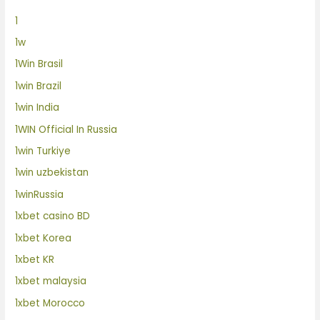
1
1w
1Win Brasil
1win Brazil
1win India
1WIN Official In Russia
1win Turkiye
1win uzbekistan
1winRussia
1xbet casino BD
1xbet Korea
1xbet KR
1xbet malaysia
1xbet Morocco