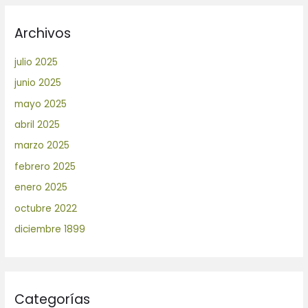
Archivos
julio 2025
junio 2025
mayo 2025
abril 2025
marzo 2025
febrero 2025
enero 2025
octubre 2022
diciembre 1899
Categorías