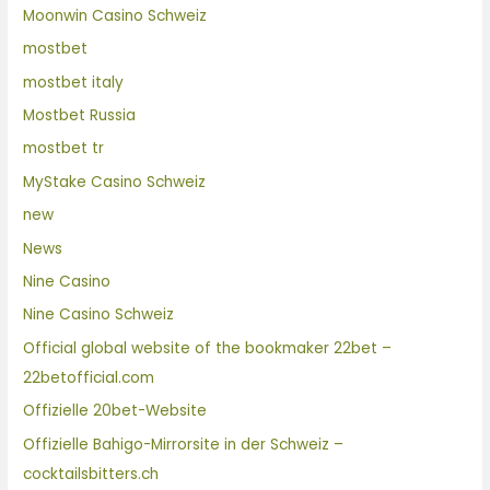
Moonwin Casino Schweiz
mostbet
mostbet italy
Mostbet Russia
mostbet tr
MyStake Casino Schweiz
new
News
Nine Casino
Nine Casino Schweiz
Official global website of the bookmaker 22bet –
22betofficial.com
Offizielle 20bet-Website
Offizielle Bahigo-Mirrorsite in der Schweiz –
cocktailsbitters.ch