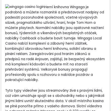
Herní knihovna Wingaga je
podrobná a můžete rozmanité a představovat nadpisy od
padesáti pozoruhodné společnosti, včetně vývojových
sázek, pragmatického užívání, hraní, hraje Tom Horn a
můžete playtech. Normální nabídky jsou opětovné načtení
bonusů, týdenních a víkendových bezplatných otáček,
nabídky Cashback a budete bavit turnaje. Wingaga Local
Casino nabízí komplexní a zábavný herní zážitek,
kombinující obrovskou herní knihovnu, solidní obranu a
plnění reklam. Zaregistrováni pod hraním zákonů a
předpisů na radě Anjouan, zajišťují, že bezpečný ekosystém
má komplexní kódování a budete mít na starosti
přehrávání systémů. Velkorysé bonusy propagují
profesionály spolu s rozhovoru o nabídce pozdrav a
pokračující nabídky.
Tyto typy videoher jsou streamovány živě s pravými lidmi,
což vám umožňuje spojit se s obchodníky nebo s jakýmikoli
jinými lidmi uvnitř skutečného data. V okolí místního kasina
se plně ponoříte přímo z vašeho domova. Slotní videohra