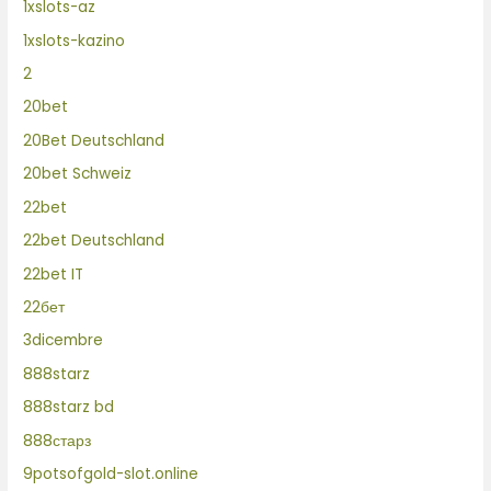
1xslots-az
1xslots-kazino
2
20bet
20Bet Deutschland
20bet Schweiz
22bet
22bet Deutschland
22bet IT
22бет
3dicembre
888starz
888starz bd
888старз
9potsofgold-slot.online