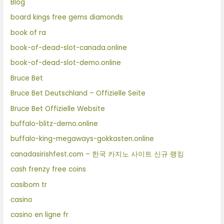
Blog
board kings free gems diamonds
book of ra
book-of-dead-slot-canada.online
book-of-dead-slot-demo.online
Bruce Bet
Bruce Bet Deutschland – Offizielle Seite
Bruce Bet Offizielle Website
buffalo-blitz-demo.online
buffalo-king-megaways-gokkasten.online
canadasirishfest.com – 한국 카지노 사이트 신규 랭킹
cash frenzy free coins
casibom tr
casino
casino en ligne fr