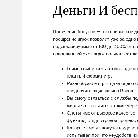
Деньги И бес
Получение бонусов — это привычное д
поощрение игрок позволит уже за одно
недекларируемые от 100 до 400% от вв
пополнивший счет игрок получит сотню
Геймер выбирает автомат одного
платный формат игры.
Разнообразие игр – одна одного 
предпочитающие казино Вован.
Вы смогу связаться с службы п
живой чат на сайте, а также че
Слоты имеют высокое качество г
функции, глядя игровой процесс
Которые смогут получать удовол
испытывая при что неудобств из