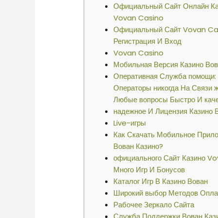
Официальный Сайт Онлайн Ка
Vovan Casino
Официальный Сайт Vovan Ca
Регистрация И Вход
Vovan Casino
Мобильная Версия Казино Во
Оперативная Служба помощи:
Операторы никогда На Связи 
Любые вопросы Быстро И кач
надежное И Лицензия Казино 
Live-игры
Как Скачать Мобильное Прил
Вован Казино?
официального Сайт Казино V
Много Игр И Бонусов
Каталог Игр В Казино Вован
Широкий выбор Методов Опл
Рабочее Зеркало Сайта
Служба Поддержки Вован Кази