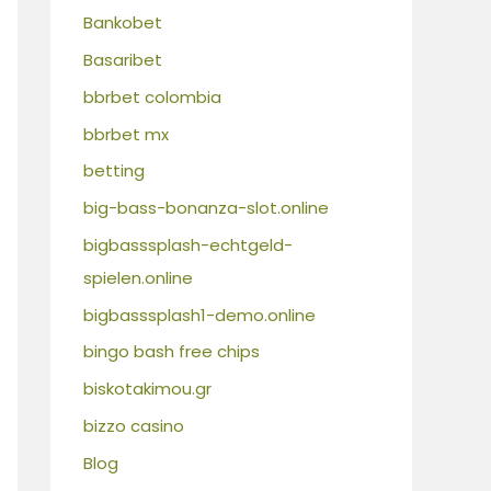
Bankobet
Basaribet
bbrbet colombia
bbrbet mx
betting
big-bass-bonanza-slot.online
bigbasssplash-echtgeld-
spielen.online
bigbasssplash1-demo.online
bingo bash free chips
biskotakimou.gr
bizzo casino
Blog