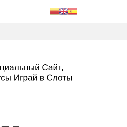
циальный Сайт,
усы Играй в Слоты