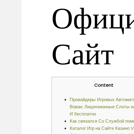
Офиц
Сайт
Content
Провайдеры Игровых Автомат
Вован: Лицензионные Слоты н
И бесплатно
Как связался Со Службой по
Каталог Игр на Сайте Казино 