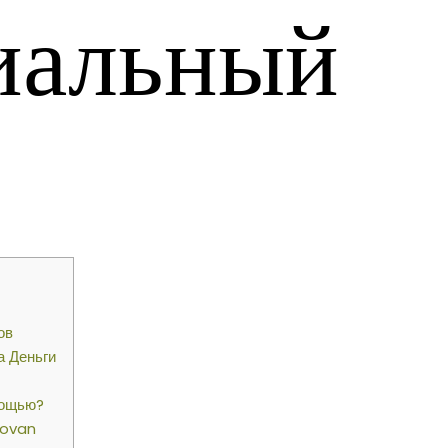
иальный
ов
а Деньги
мощью?
Vovan