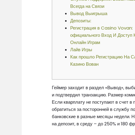
Всегда на Связи
Вывод Выигрыша
Депозиты:
Регистрация в Casino Vovan:
официального Вход И Доступ 
Онлайн Играм
Лайв Игры
Как прошло Регистрацию На С
Казино Вован
Геймер заходит в раздел «Вывод», выб
и подтвердил транзакцию. Размер комис
Если кварплату не поступают в счет в 
обратиться за посторонней в службу п
банковские в разные месяцы недели. Н
на депозит, в среду – до 250% и 180 ф