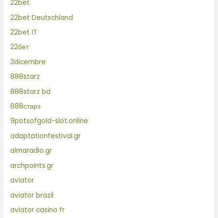
22bet
22bet Deutschland
22bet IT
22бет
3dicembre
888starz
888starz bd
888старз
9potsofgold-slot.online
adaptationfestival.gr
almaradio.gr
archpoints.gr
aviator
aviator brazil
aviator casino fr