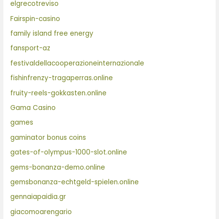
elgrecotreviso
Fairspin-casino
family island free energy
fansport-az
festivaldellacooperazioneinternazionale
fishinfrenzy-tragaperras.online
fruity-reels-gokkasten.online
Gama Casino
games
gaminator bonus coins
gates-of-olympus-1000-slot.online
gems-bonanza-demo.online
gemsbonanza-echtgeld-spielen.online
gennaiapaidia.gr
giacomoarengario