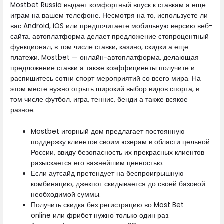
Mostbet Russia выдает комфортный впуск к ставкам а еще
играм на вашем телефоне. Несмотря на то, используете ли
вас Android, iOS или предпочитаете мобильную версию веб-
сайта, автоплатформа делает предложение стопроцентный
функционал, в том числе ставки, казино, скидки а еще
платежи.
Mostbet — онлайн-автоплатформа, делающая
предложение ставки а также коэффициенты получите и
распишитесь сотни спорт мероприятий со всего мира. На
этом месте нужно отрыть широкий выбор видов спорта, в
том числе футбол, игра, теннис, бенди а также всякое
разное.
Mostbet игорный дом предлагает постоянную
поддержку клиентов своим юзерам в области цельной
России, ввиду безопасность их прекрасных клиентов
разыскается его важнейшим ценностью.
Если аутсайд претендует на беспроигрышную
комбинацию, джекпот скидывается до своей базовой
необходимой суммы.
Получить скидка без регистрацию во Most Bet
online или фрибет нужно только один раз.