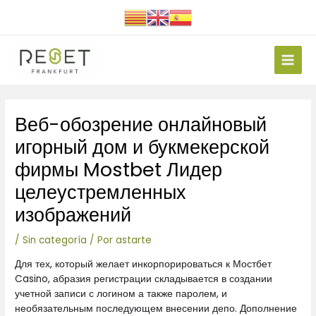
Ir
al
contenido
Main
Men
Navegación
Веб-обозрение онлайновый
de
entradas
игорный дом и букмекерской
фирмы Mostbet Лидер
целеустремленных
изображений
/
Sin categoría
/ Por
astarte
Для тех, который желает инкорпорироваться к Мостбет
Casino, абразия регистрации складывается в создании
учетной записи с логином а также паролем, и
необязательным последующем внесении депо. Дополнение