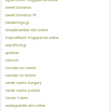
superhot40-tragaperras.online
sweet bonanza
sweet bonanza TR
tandemngo.gr
templetumble-slot.online
tropicalheat-tragaperras.online
unpolitical.gr
updates
vanocni
vavada-az-casino
vavada-az-kazino
verde casino hungary
verde casino poland
Vovan Casino
wackypanda-slot.online