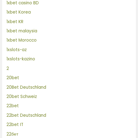
1xbet casino BD
1xbet Korea
1xbet KR
1xbet malaysia
1xbet Morocco
1xslots-az
1xslots-kazino
2
20bet
20Bet Deutschland
20bet Schweiz
22bet
22bet Deutschland
22bet IT
22бет