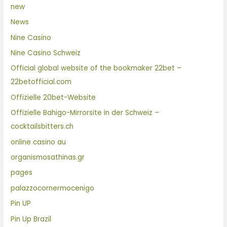
new
News
Nine Casino
Nine Casino Schweiz
Official global website of the bookmaker 22bet –
22betofficial.com
Offizielle 20bet-Website
Offizielle Bahigo-Mirrorsite in der Schweiz –
cocktailsbitters.ch
online casino au
organismosathinas.gr
pages
palazzocornermocenigo
Pin UP
Pin Up Brazil