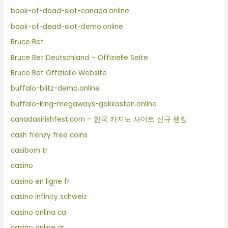
book-of-dead-slot-canada.online
book-of-dead-slot-demo.online
Bruce Bet
Bruce Bet Deutschland – Offizielle Seite
Bruce Bet Offizielle Website
buffalo-blitz-demo.online
buffalo-king-megaways-gokkasten.online
canadasirishfest.com – 한국 카지노 사이트 신규 랭킹
cash frenzy free coins
casibom tr
casino
casino en ligne fr
casino infinity schweiz
casino onlina ca
casino online ar