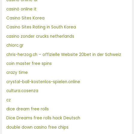
casinò online it
Casino Sites Korea
Casino Sites Rating in South Korea
casino zonder crucks netherlands
chiorc.gr
chris-herzog.ch – offizielle Website 20bet in der Schweiz
coin master free spins
crazy time
crystal-ball-kostenlos-spielen.online
cultura.cosenza
cz
dice dream free rolls
Dice Dreams free rolls hack Deutsch
double down casino free chips