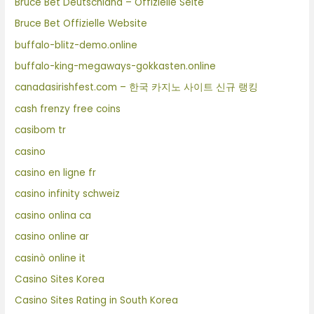
Bruce Bet Deutschland – Offizielle Seite
Bruce Bet Offizielle Website
buffalo-blitz-demo.online
buffalo-king-megaways-gokkasten.online
canadasirishfest.com – 한국 카지노 사이트 신규 랭킹
cash frenzy free coins
casibom tr
casino
casino en ligne fr
casino infinity schweiz
casino onlina ca
casino online ar
casinò online it
Casino Sites Korea
Casino Sites Rating in South Korea