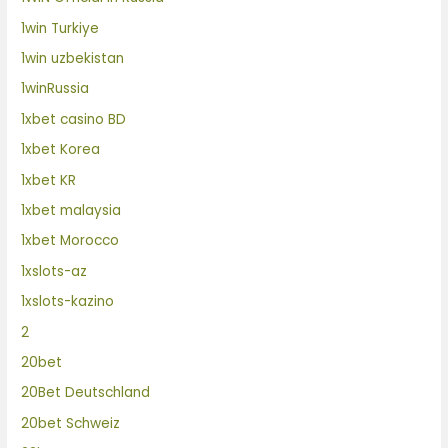
1win Turkiye
1win uzbekistan
1winRussia
1xbet casino BD
1xbet Korea
1xbet KR
1xbet malaysia
1xbet Morocco
1xslots-az
1xslots-kazino
2
20bet
20Bet Deutschland
20bet Schweiz