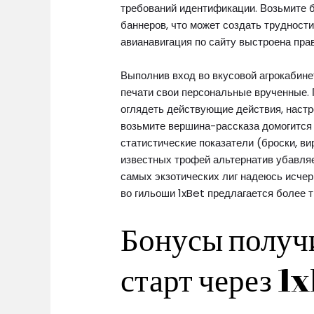
требований идентификации. Возьмите 
баннеров, что может создать трудност
авианавигация по сайту выстроена прав
Выполнив вход во вкусовой агрокабине
печати свои персональные врученные. 
оглядеть действующие действия, настр
возьмите вершина-рассказа домогится 
статистические показатели (броски, ви
известных трофей альтернатив убавляет
самых экзотических лиг надеюсь исче
во гильоши 1xBet предлагается более 
Бонусы получ
старт через 1