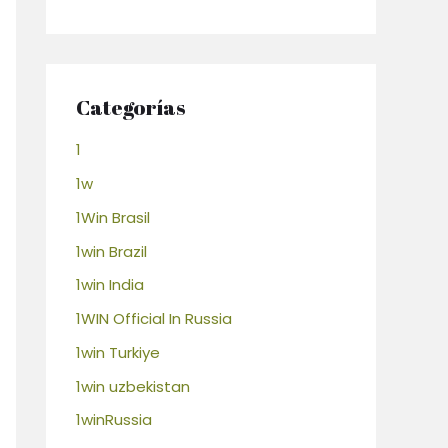
Categorías
1
1w
1Win Brasil
1win Brazil
1win India
1WIN Official In Russia
1win Turkiye
1win uzbekistan
1winRussia