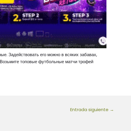
е. Задействовать его можно в всяких забавах,
 Возьмите топовые футбольные матчи трофей
Entrada siguiente
→