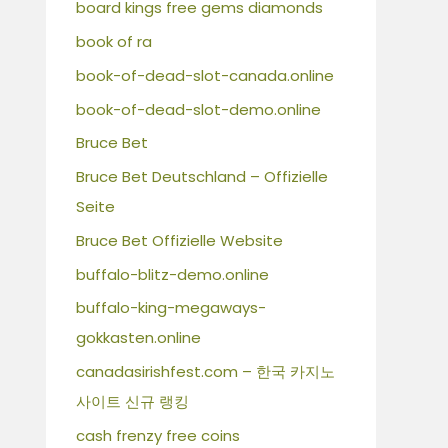
board kings free gems diamonds
book of ra
book-of-dead-slot-canada.online
book-of-dead-slot-demo.online
Bruce Bet
Bruce Bet Deutschland – Offizielle
Seite
Bruce Bet Offizielle Website
buffalo-blitz-demo.online
buffalo-king-megaways-
gokkasten.online
canadasirishfest.com – 한국 카지노
사이트 신규 랭킹
cash frenzy free coins