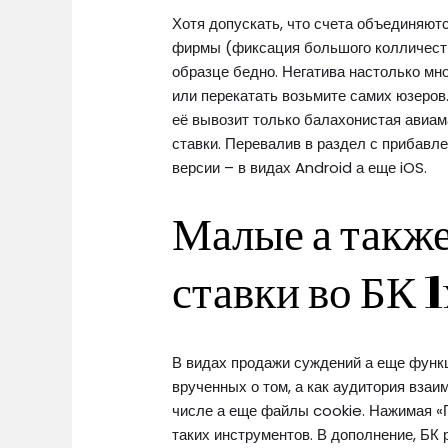
Хотя допускать, что счета объединяют
фирмы (фиксация большого колличества
образце бедно. Негатива настолько мно
или перекатать возьмите самих юзеров.
её вывозит только балахонистая авиам
ставки. Перевалив в раздел с прибавле
версии – в видах Android а еще iOS.
Малые а такж
ставки во БК 
В видах продажи суждений а еще функц
врученных о том, а как аудитория взаи
числе а еще файлы cookie. Нажимая «
таких инструментов. В дополнение, БК