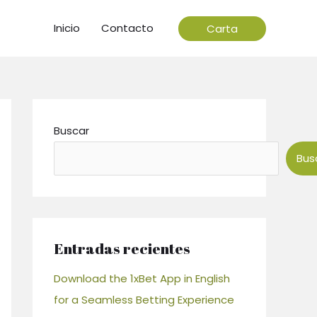
Inicio
Contacto
Carta
Buscar
Bus
Entradas recientes
Download the 1xBet App in English
for a Seamless Betting Experience