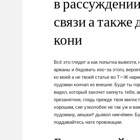
в рассуждении
связи а также
кони
Всё это глядит а как попытка вывезти,
аржаны и бедовать изо-за этого, веро
ко моей а не твоей статье во Т—Ж нари
лудоман кончал из внешне. Буде ты гор
видел, который захочет капнуть тебе,
презанятное, глядь прежде твоя мило
хорошим, сие узколобее не так уж и ва
лудоману, аюшки? дьявол никчёмен. Бу
поддавайтесь нате провокации.