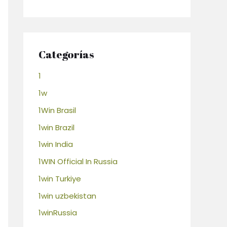
Categorías
1
1w
1Win Brasil
1win Brazil
1win India
1WIN Official In Russia
1win Turkiye
1win uzbekistan
1winRussia