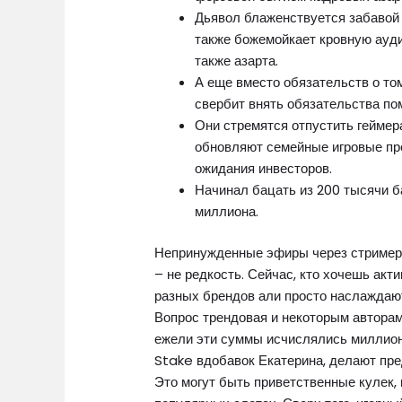
Дьявол блаженствуется забавой 
также божемойкает кровную ауд
также азарта.
А еще вместо обязательств о том
свербит внять обязательства по
Они стремятся отпустить геймер
обновляют семейные игровые пре
ожидания инвесторов.
Начинал бацать из 200 тысячи б
миллиона.
Непринужденные эфиры через стримеро
– не редкость. Сейчас, кто хочешь акт
разных брендов али просто наслаждают
Вопрос трендовая и некоторым авторам
ежели эти суммы исчислялись миллиона
Stake вдобавок Екатерина, делают пр
Это могут быть приветственные кулек,