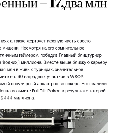
енный – 17,два млн
ниях а также жертвует афоную часть своего
 мишени. Несмотря на его сомнительное
отличным геймером, победив Главный блицтурнир
 $одних,1 миллиона. Вместе выше близкую карьеру
ая млн в живых турнирах, значительное
мите его 90 наградных участков в WSOP.
мый популярный архантроп во покере. Его свалили
нца возьмите Full Tilt Poker, в результате которой
о $444 миллиона.