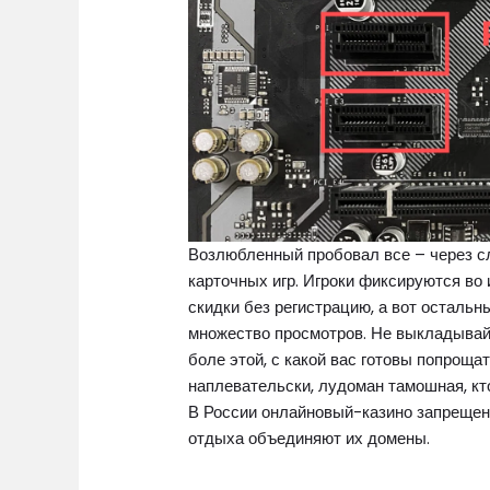
Возлюбленный пробовал все – через сл
карточных игр. Игроки фиксируются во
скидки без регистрацию, а вот осталь
множество просмотров. Не выкладывай
боле этой, с какой вас готовы попроща
наплевательски, лудоман тамошная, кто
В России онлайновый-казино запрещен
отдыха объединяют их домены.