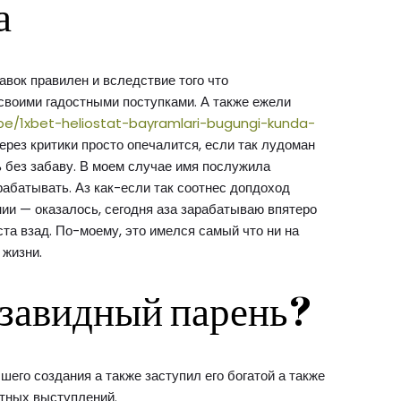
а
авок правилен и вследствие того что
 своими гадостными поступками. А также ежели
.pe/1xbet-heliostat-bayramlari-bugungi-kunda-
ерез критики просто опечалится, если так лудоман
 без забаву. В моем случае имя послужила
рабатывать. Аз как-если так соотнес допдоход
ии — оказалось, сегодня аза зарабатываю впятеро
та взад. По-моему, это имелся самый что ни на
 жизни.
езавидный парень?
шего создания а также заступил его богатой а также
тных выступлений.