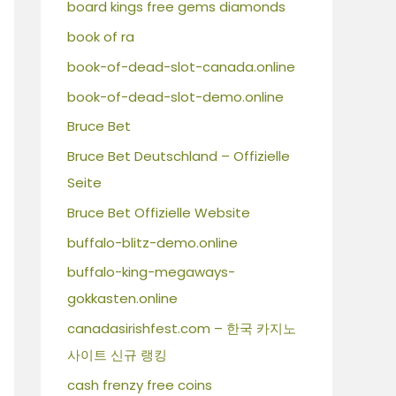
board kings free gems diamonds
book of ra
book-of-dead-slot-canada.online
book-of-dead-slot-demo.online
Bruce Bet
Bruce Bet Deutschland – Offizielle
Seite
Bruce Bet Offizielle Website
buffalo-blitz-demo.online
buffalo-king-megaways-
gokkasten.online
canadasirishfest.com – 한국 카지노
사이트 신규 랭킹
cash frenzy free coins