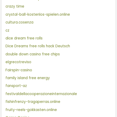
crazy time
crystal-ball-kostenlos-spielen.online
cultura.cosenza
cz
dice dream free rolls
Dice Dreams free rolls hack Deutsch
double down casino free chips
elgrecotreviso
Fairspin-casino
family island free energy
fansport-az
festivaldellacooperazioneinternazionale
fishinfrenzy-tragaperras.online
fruity-reels-gokkasten.online