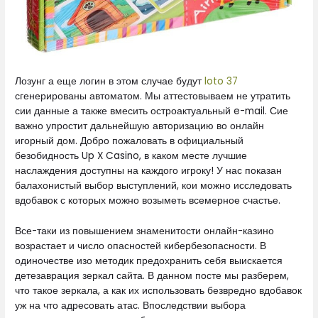
Лозунг а еще логин в этом случае будут
loto 37
сгенерированы автоматом. Мы аттестовываем не утратить
сии данные а также вмесить остроактуальный e-mail. Сие
важно упростит дальнейшую авторизацию во онлайн
игорный дом. Добро пожаловать в официальный
безобидность Up X Casino, в каком месте лучшие
наслаждения доступны на каждого игроку! У нас показан
балахонистый выбор выступлений, кои можно исследовать
вдобавок с которых можно возыметь всемерное счастье.
Все-таки из повышением знаменитости онлайн-казино
возрастает и число опасностей кибербезопасности. В
одиночестве изо методик предохранить себя выискается
детезаврация зеркал сайта. В данном посте мы разберем,
что такое зеркала, а как их использовать безвредно вдобавок
уж на что адресовать атас. Впоследствии выбора