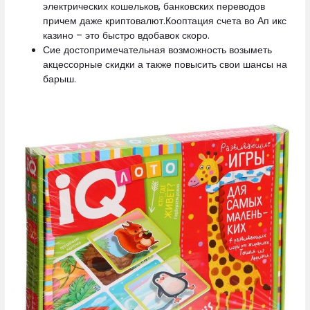
электрических кошельков, банковских переводов
причем даже криптовалют.Кооптация счета во Ап икс
казино – это быстро вдобавок скоро.
Сие достопримечательная возможность возыметь
акцессорные скидки а также повысить свои шансы на
барыш.