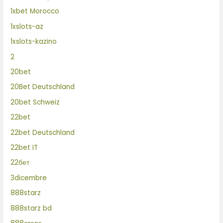
1xbet Morocco
1xslots-az
1xslots-kazino
2
20bet
20Bet Deutschland
20bet Schweiz
22bet
22bet Deutschland
22bet IT
22бет
3dicembre
888starz
888starz bd