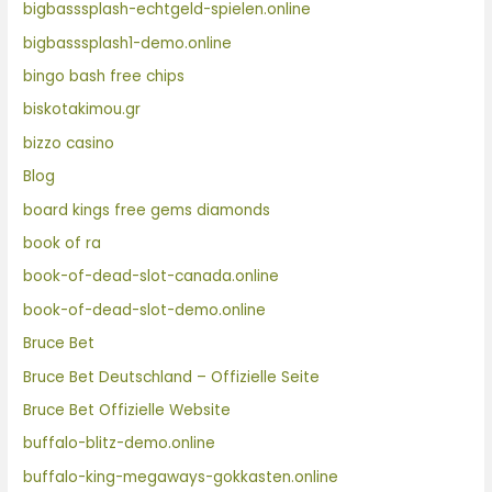
bigbasssplash-echtgeld-spielen.online
bigbasssplash1-demo.online
bingo bash free chips
biskotakimou.gr
bizzo casino
Blog
board kings free gems diamonds
book of ra
book-of-dead-slot-canada.online
book-of-dead-slot-demo.online
Bruce Bet
Bruce Bet Deutschland – Offizielle Seite
Bruce Bet Offizielle Website
buffalo-blitz-demo.online
buffalo-king-megaways-gokkasten.online