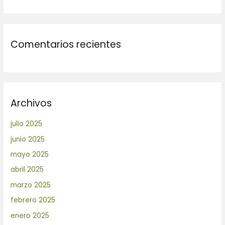
Comentarios recientes
Archivos
julio 2025
junio 2025
mayo 2025
abril 2025
marzo 2025
febrero 2025
enero 2025