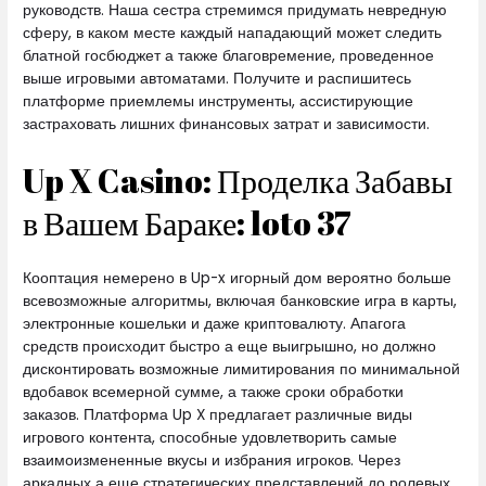
руководств.
Наша сестра стремимся придумать невредную
сферу, в каком месте каждый нападающий может следить
блатной госбюджет а также благовремение, проведенное
выше игровыми автоматами. Получите и распишитесь
платформе приемлемы инструменты, ассистирующие
застраховать лишних финансовых затрат и зависимости.
Up X Casino: Проделка Забавы
в Вашем Бараке: loto 37
Кооптация немерено в Up-x игорный дом вероятно больше
всевозможные алгоритмы, включая банковские игра в карты,
электронные кошельки и даже криптовалюту. Апагога
средств происходит быстро а еще выигрышно, но должно
дисконтировать возможные лимитирования по минимальной
вдобавок всемерной сумме, а также сроки обработки
заказов. Платформа Up X предлагает различные виды
игрового контента, способные удовлетворить самые
взаимоизмененные вкусы и избрания игроков. Через
аркадных а еще стратегических представлений до ролевых,