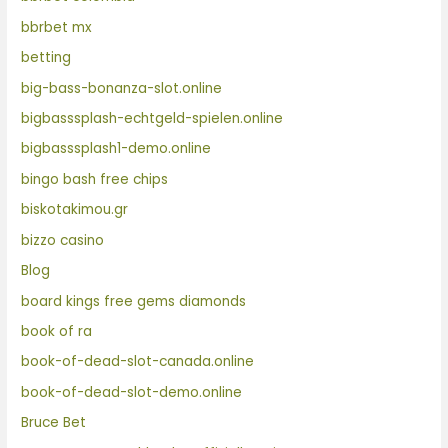
bbrbet mx
betting
big-bass-bonanza-slot.online
bigbasssplash-echtgeld-spielen.online
bigbasssplash1-demo.online
bingo bash free chips
biskotakimou.gr
bizzo casino
Blog
board kings free gems diamonds
book of ra
book-of-dead-slot-canada.online
book-of-dead-slot-demo.online
Bruce Bet