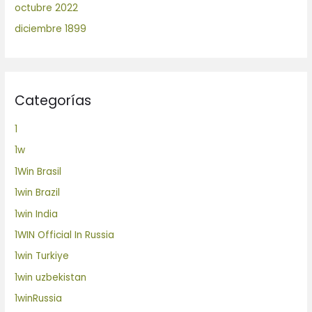
octubre 2022
diciembre 1899
Categorías
1
1w
1Win Brasil
1win Brazil
1win India
1WIN Official In Russia
1win Turkiye
1win uzbekistan
1winRussia