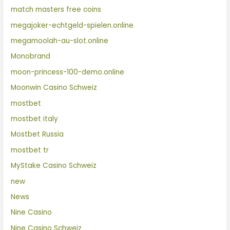
match masters free coins
megajoker-echtgeld-spielen.online
megamoolah-au-slot.online
Monobrand
moon-princess-100-demo.online
Moonwin Casino Schweiz
mostbet
mostbet italy
Mostbet Russia
mostbet tr
MyStake Casino Schweiz
new
News
Nine Casino
Nine Casino Schweiz