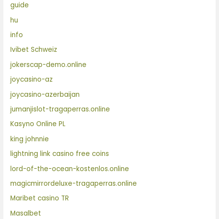
guide
hu
info
Ivibet Schweiz
jokerscap-demo.online
joycasino-az
joycasino-azerbaijan
jumanjislot-tragaperras.online
Kasyno Online PL
king johnnie
lightning link casino free coins
lord-of-the-ocean-kostenlos.online
magicmirrordeluxe-tragaperras.online
Maribet casino TR
Masalbet