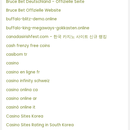
Bruce Bet Deutschland – Offizielle Seite
Bruce Bet Offizielle Website
buffalo-blitz-demo.online
buffalo-king-megaways-gokkasten.online
canadasirishfest.com – 한국 카지노 사이트 신규 랭킹
cash frenzy free coins
casibom tr
casino
casino en ligne fr
casino infinity schweiz
casino onlina ca
casino online ar
casinò online it
Casino Sites Korea
Casino Sites Rating in South Korea