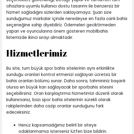
cihazlara uyumlu kullanıcı dostu tasarımı ile benzersiz bir
hizmet sağladığını sizlerden saklayamayız. Şuan size
sunduğumuz markalar içinde neredeyse en fazla canlı bahis
seçeneğine sahip diyebiliriz. Ödemeleri geciktirmeden
yapan ve oyuncularına önem gösteren mobilbahis
listemizde ikinci sırayı almaktadır.
Hizmetlerimiz
Bu site, tum büyük spor bahis sitelerinin aynı etkinlikte
sunduğu oranlari kontrol etmenizi sağlayan ücretsiz bir
bahis oranları bölümü sunar. Daha sonra, tahmininiz başarılı
olursa en büyük karı sağlayacak bir sporbahis sitesini
seçebilirsiniz. Oran karşılaştırma hizmetimizi düzenli olarak
kullanırsanız, bazı spor bahis sitelerinin sürekli olarak
rakiplerinden daha cazip oranlar sunduğunu fark
edeceksiniz.
Henüz kapsamadığımız belirli bir siteye
odaklanmamızı isterseniz lütfen bize bildirin.