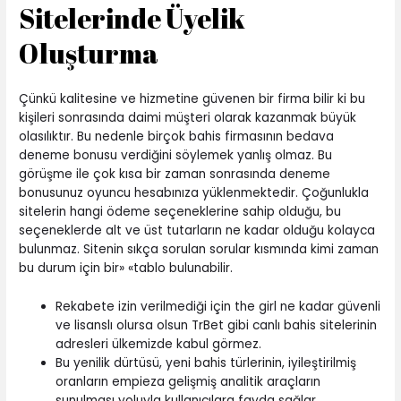
Sitelerinde Üyelik
Oluşturma
Çünkü kalitesine ve hizmetine güvenen bir firma bilir ki bu
kişileri sonrasında daimi müşteri olarak kazanmak büyük
olasılıktır. Bu nedenle birçok bahis firmasının bedava
deneme bonusu verdiğini söylemek yanlış olmaz. Bu
görüşme ile çok kısa bir zaman sonrasında deneme
bonusunuz oyuncu hesabınıza yüklenmektedir. Çoğunlukla
sitelerin hangi ödeme seçeneklerine sahip olduğu, bu
seçeneklerde alt ve üst tutarların ne kadar olduğu kolayca
bulunmaz. Sitenin sıkça sorulan sorular kısmında kimi zaman
bu durum için bir» «tablo bulunabilir.
Rekabete izin verilmediği için the girl ne kadar güvenli
ve lisanslı olursa olsun TrBet gibi canlı bahis sitelerinin
adresleri ülkemizde kabul görmez.
Bu yenilik dürtüsü, yeni bahis türlerinin, iyileştirilmiş
oranların empieza gelişmiş analitik araçların
sunulması yoluyla kullanıcılara fayda sağlar.