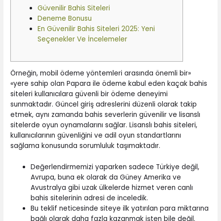
Güvenilir Bahis Siteleri
Deneme Bonusu
En Güvenilir Bahis Siteleri 2025: Yeni
Seçenekler Ve İncelemeler
Örneğin, mobil ödeme yöntemleri arasında önemli bir»
«yere sahip olan Papara ile ödeme kabul eden kaçak bahis
siteleri kullanıcılara güvenli bir ödeme deneyimi
sunmaktadır. Güncel giriş adreslerini düzenli olarak takip
etmek, aynı zamanda bahis severlerin güvenilir ve lisanslı
sitelerde oyun oynamalarını sağlar. Lisanslı bahis siteleri,
kullanıcılarının güvenliğini ve adil oyun standartlarını
sağlama konusunda sorumluluk taşımaktadır.
Değerlendirmemizi yaparken sadece Türkiye değil,
Avrupa, buna ek olarak da Güney Amerika ve
Avustralya gibi uzak ülkelerde hizmet veren canlı
bahis sitelerinin adresi de inceledik.
Bu teklif neticesinde siteye ilk yatırılan para miktarına
bağlı olarak daha fazla kazanmak işten bile değil.