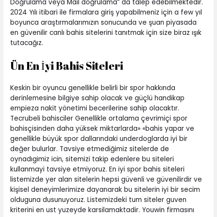
Doğrulama veya Mail doğrulama” da talep edebilmektedir.
2024 Yılı itibari ile firmalara giriş yapabilmeniz için a few yıl
boyunca araştırmalarımızın sonucunda ve şuan piyasada
en güvenilir canlı bahis sitelerini tanıtmak için size biraz ışık
tutacağız.
Ün En İyi Bahis Siteleri
Keskin bir oyuncu genellikle belirli bir spor hakkında
derinlemesine bilgiye sahip olacak ve güçlü handikap
empieza nakit yönetimi becerilerine sahip olacaktır.
Tecrubeli bahisciler Genellikle ortalama çevrimiçi spor
bahisçisinden daha yüksek miktarlarda» «bahis yapar ve
genellikle büyük spor dallarındaki underdoglarda iyi bir
değer bulurlar. Tavsiye etmediğimiz sitelerde de
oynadıgimiz icin, sitemizi takip edenlere bu siteleri
kullanmayi tavsiye etmiyoruz. En iyi spor bahis siteleri
listemizde yer alan sitelerin hepsi güvenli ve güvenilirdir ve
kişisel deneyimlerimize dayanarak bu sitelerin iyi bir secim
olduguna dusunuyoruz. Listemizdeki tum siteler guven
kriterini en ust yuzeyde karsilamaktadir. Youwin firmasını