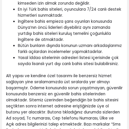
kimseden izin almak zorunda değildir.
En iyi Türk bahis siteleri, oyunculara 7/24 canlı destek
hizmetleri sunmaktadır.
İngiltere bahis empieza şans oyunları konusunda
Dünya’nın öncü liderleri diyebiliriz aynı zamanda
yurtdışı bahis siteleri kuruluş temelini çoğunlukla
İngiltere de atmaktadır.
Bütün bunların dışında konunun uzmanı arkadaşlarımız
farklı açılardan incelemeler yapmaktadırlar.
Yasal İddaa sitelerinin adresleri listesi içerisinde çok
sayıda lisanslı yurt dışı canlı bahis sitesi bulabilirsiniz.
Alt yapısı ve kendine özel tasarımı ile benzersiz hizmet
sağlayan yine sıralamamızda üst sıralarda yer almayı
başarmıştır. Ödeme konusunda sorun yaşatmayan, güvenilir
konusunda benzersiz en güvenilir bahis sitelerinden
olmaktadır. Sitemiz üzerinden beğendiğin bir bahis sitesini
seçtikten sonra internet adresine eriştiğinizde üye ol
butonu yer alacaktır. Butona tıkladığınız durumda sizlerden
Ad soyad, Tc numarası, Cep telefonu Numarası, Ülke ve
Açık adres bilgilerinizi talep etmektedir. Bazı markalar “Sms