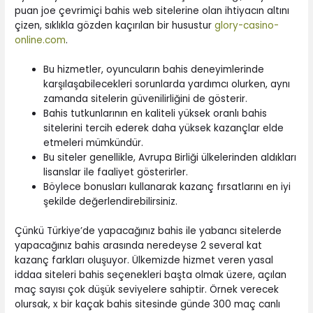
puan joe çevrimiçi bahis web sitelerine olan ihtiyacın altını
çizen, sıklıkla gözden kaçırılan bir husustur
glory-casino-
online.com
.
Bu hizmetler, oyuncuların bahis deneyimlerinde
karşılaşabilecekleri sorunlarda yardımcı olurken, aynı
zamanda sitelerin güvenilirliğini de gösterir.
Bahis tutkunlarının en kaliteli yüksek oranlı bahis
sitelerini tercih ederek daha yüksek kazançlar elde
etmeleri mümkündür.
Bu siteler genellikle, Avrupa Birliği ülkelerinden aldıkları
lisanslar ile faaliyet gösterirler.
Böylece bonusları kullanarak kazanç fırsatlarını en iyi
şekilde değerlendirebilirsiniz.
Çünkü Türkiye’de yapacağınız bahis ile yabancı sitelerde
yapacağınız bahis arasında neredeyse 2 several kat
kazanç farkları oluşuyor. Ülkemizde hizmet veren yasal
iddaa siteleri bahis seçenekleri başta olmak üzere, açılan
maç sayısı çok düşük seviyelere sahiptir. Örnek verecek
olursak, x bir kaçak bahis sitesinde günde 300 maç canlı