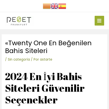
Ir
al
contenido
Main
Men
Navegación
«Twenty One En Beğenilen
de
entradas
Bahis Siteleri
/
Sin categoría
/ Por
astarte
2024 En İyi Bahis
Siteleri Güvenilir
Seçenekler