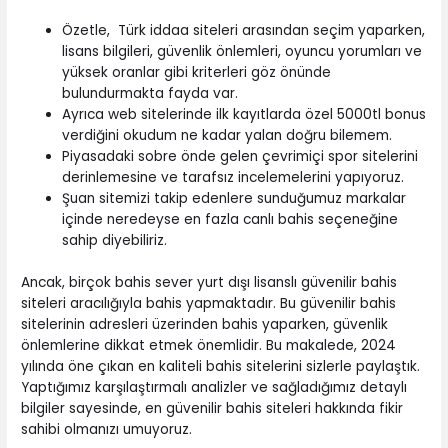
Özetle, Türk iddaa siteleri arasından seçim yaparken,
lisans bilgileri, güvenlik önlemleri, oyuncu yorumları ve
yüksek oranlar gibi kriterleri göz önünde
bulundurmakta fayda var.
Ayrıca web sitelerinde ilk kayıtlarda özel 5000tl bonus
verdiğini okudum ne kadar yalan doğru bilemem.
Piyasadaki sobre önde gelen çevrimiçi spor sitelerini
derinlemesine ve tarafsız incelemelerini yapıyoruz.
Şuan sitemizi takip edenlere sunduğumuz markalar
içinde neredeyse en fazla canlı bahis seçeneğine
sahip diyebiliriz.
Ancak, birçok bahis sever yurt dışı lisanslı güvenilir bahis
siteleri aracılığıyla bahis yapmaktadır. Bu güvenilir bahis
sitelerinin adresleri üzerinden bahis yaparken, güvenlik
önlemlerine dikkat etmek önemlidir. Bu makalede, 2024
yılında öne çıkan en kaliteli bahis sitelerini sizlerle paylaştık.
Yaptığımız karşılaştırmalı analizler ve sağladığımız detaylı
bilgiler sayesinde, en güvenilir bahis siteleri hakkında fikir
sahibi olmanızı umuyoruz.