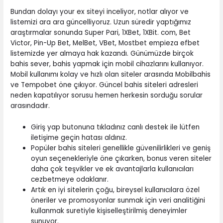
Bundan dolayı your ex siteyi inceliyor, notlar alıyor ve
listemizi ara ara güncelliyoruz. Uzun süredir yaptığımız
araştırmalar sonunda Super Pari, 1XBet, 1XBit. com, Bet
Victor, Pin-Up Bet, MelBet, VBet, Mostbet empieza efbet
listemizde yer almaya hak kazandı. Günümüzde birçok
bahis sever, bahis yapmak için mobil cihazlarını kullanıyor.
Mobil kullanımı kolay ve hızlı olan siteler arasında Mobilbahis
ve Tempobet öne çıkıyor. Güncel bahis siteleri adresleri
neden kapatılıyor sorusu hemen herkesin sorduğu sorular
arasındadır.
Giriş yap butonuna tıkladınız canlı destek ile lütfen
iletişime geçin hatası aldınız.
Popüler bahis siteleri genellikle güvenilirlikleri ve geniş
oyun seçenekleriyle öne çıkarken, bonus veren siteler
daha çok teşvikler ve ek avantajlarla kullanıcıları
cezbetmeye odaklanır.
Artık en iyi sitelerin çoğu, bireysel kullanıcılara özel
öneriler ve promosyonlar sunmak için veri analitiğini
kullanmak suretiyle kişiselleştirilmiş deneyimler
sunuyor.