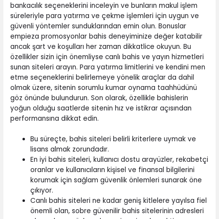
bankacılık seçeneklerini inceleyin ve bunların makul işlem
süreleriyle para yatırma ve çekme işlemleri için uygun ve
güvenli yöntemler sunduklarından emin olun. Bonuslar
empieza promosyonlar bahis deneyiminize değer katabilir
ancak şart ve koşulları her zaman dikkatlice okuyun. Bu
özellikler sizin için önemliyse canlı bahis ve yayın hizmetleri
sunan siteleri arayın. Para yatırma limitlerini ve kendini men
etme seçeneklerini belirlemeye yönelik araçlar da dahil
olmak üzere, sitenin sorumlu kumar oynama taahhüdünü
göz önünde bulundurun. Son olarak, özellikle bahislerin
yoğun olduğu saatlerde sitenin hız ve istikrar açısından
performansına dikkat edin.
Bu süreçte, bahis siteleri belirli kriterlere uymak ve
lisans almak zorundadır.
En iyi bahis siteleri, kullanıcı dostu arayüzler, rekabetçi
oranlar ve kullanıcıların kişisel ve finansal bilgilerini
korumak için sağlam güvenlik önlemleri sunarak öne
çıkıyor.
Canlı bahis siteleri ne kadar geniş kitlelere yayılsa fiel
önemli olan, sobre güvenilir bahis sitelerinin adresleri