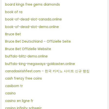
board kings free gems diamonds
book of ra
book-of-dead-slot-canada.online
book-of-dead-slot-demo.online
Bruce Bet
Bruce Bet Deutschland – Offizielle Seite
Bruce Bet Offizielle Website
buffalo-blitz-demo.online
buffalo-king-megaways-gokkasten.online
canadasirishfest.com – 한국 카지노 사이트 신규 랭킹
cash frenzy free coins
casibom tr
casino
casino en ligne fr
casino infinity schweiz