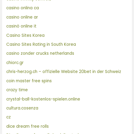
casino onlina ca
casino online ar
casinò online it
Casino Sites Korea
Casino Sites Rating in South Korea
casino zonder crucks netherlands
chiorc.gr
chris-herzog.ch – offizielle Website 20bet in der Schweiz
coin master free spins
crazy time
crystal-ball-kostenlos-spielen.online
cultura.cosenza
cz
dice dream free rolls