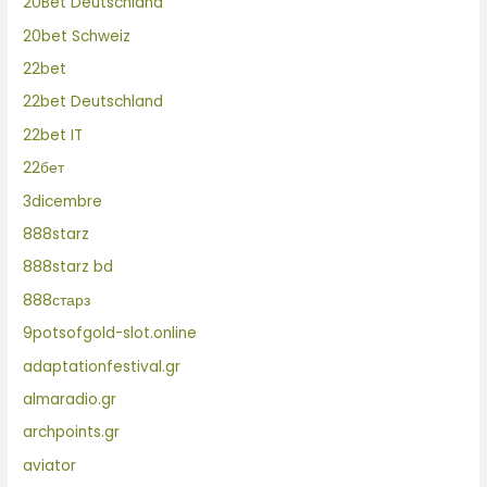
20Bet Deutschland
20bet Schweiz
22bet
22bet Deutschland
22bet IT
22бет
3dicembre
888starz
888starz bd
888старз
9potsofgold-slot.online
adaptationfestival.gr
almaradio.gr
archpoints.gr
aviator