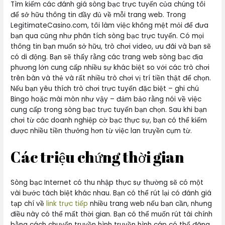
Tìm kiếm các đánh giá sòng bạc trực tuyến của chúng tôi
để sở hữu thông tin đầy đủ về mỗi trang web. Trong
LegitimateCasino.com, tôi làm việc không mệt mỏi để đưa
bạn qua cũng như phân tích sòng bạc trực tuyến. Có mọi
thông tin bạn muốn sở hữu, trò chơi video, ưu đãi và bạn sẽ
có di động. Bạn sẽ thấy rằng các trang web sòng bạc địa
phương lớn cung cấp nhiều sự khác biệt so với các trò chơi
trên bàn và thẻ và rất nhiều trò chơi vị trí tiền thật để chọn.
Nếu bạn yêu thích trò chơi trực tuyến đặc biệt – ghi chú
Bingo hoặc mài mòn như vậy – đảm bảo rằng nói về việc
cung cấp trong sòng bạc trực tuyến bạn chọn. Sau khi bạn
chơi từ các doanh nghiệp cờ bạc thực sự, bạn có thể kiếm
được nhiều tiền thưởng hơn từ việc lan truyền cụm từ.
Các triệu chứng thời gian
Sòng bạc Internet có thu nhập thực sự thường sẽ có một
vài bước tách biệt khác nhau. Bạn có thể rút lại có đánh giá
tạp chí về
link trực tiếp
nhiều trang web nếu bạn cần, nhưng
điều này có thể mất thời gian. Bạn có thể muốn rút tài chính
bằng cách chuyển truyền hình truyền hình cáp có thể đăng