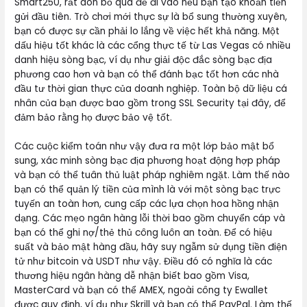
Smart250, rất don bỏ qua để đi vào nếu bạn tạo khoản tiền
gửi đầu tiên. Trò chơi mới thực sự là bổ sung thường xuyên,
bạn có được sự cần phải lo lắng về việc hết khả năng. Một
dấu hiệu tốt khác là các cổng thực tế từ Las Vegas có nhiều
danh hiệu sòng bạc, ví dụ như giải độc đắc sòng bạc địa
phương cao hơn và bạn có thể đánh bạc tốt hơn các nhà
đầu tư thời gian thực của doanh nghiệp. Toàn bộ dữ liệu cá
nhân của bạn được bao gồm trong SSL Security tại đây, để
đảm bảo rằng họ được bảo vệ tốt.
Các cuộc kiểm toán như vậy đưa ra một lớp bảo mật bổ
sung, xác minh sòng bạc địa phương hoạt động hợp pháp
và bạn có thể tuân thủ luật pháp nghiêm ngặt. Làm thế nào
bạn có thể quản lý tiền của mình là với một sòng bạc trực
tuyến an toàn hơn, cung cấp các lựa chọn hoa hồng nhận
dạng. Các mẹo ngân hàng lỗi thời bao gồm chuyển cáp và
bạn có thể ghi nợ/thẻ thủ công luôn an toàn. Để có hiệu
suất và bảo mật hàng đầu, hãy suy ngẫm sử dụng tiền điện
tử như bitcoin và USDT như vậy. Điều đó có nghĩa là các
thương hiệu ngân hàng dễ nhận biết bao gồm Visa,
MasterCard và bạn có thể AMEX, ngoài công ty Ewallet
được quy định, ví dụ như Skrill và bạn có thể PayPal. Làm thế