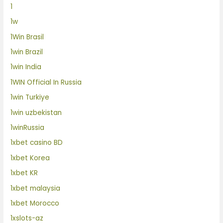
1
1w
1Win Brasil
1win Brazil
1win India
1WIN Official In Russia
1win Turkiye
1win uzbekistan
1winRussia
1xbet casino BD
1xbet Korea
1xbet KR
1xbet malaysia
1xbet Morocco
1xslots-az