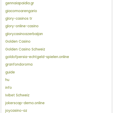
gennaiapaidia.gr
giacomoarengario
glory-casinos tr
glory-online-casino
glorycasinoazerbaijan
Golden Casino
Golden Casino Schweiz
goldofpersia-echtgeld-spielen.online
granfondoroma
guide
hu
info
Ivibet Schweiz
jokerscap-demo.online
joycasino-az