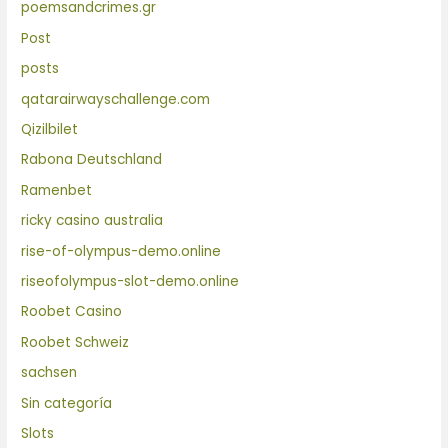
poemsandcrimes.gr
Post
posts
qatarairwayschallenge.com
Qizilbilet
Rabona Deutschland
Ramenbet
ricky casino australia
rise-of-olympus-demo.online
riseofolympus-slot-demo.online
Roobet Casino
Roobet Schweiz
sachsen
Sin categoría
Slots