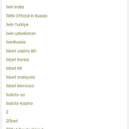
1win India
1WIN Official In Russia
1win Turkiye
1win uzbekistan
1winRussia
1xbet casino BD
1xbet Korea
1xbet KR
1xbet malaysia
1xbet Morocco
1xslots-az
1xslots-kazino
2
20bet