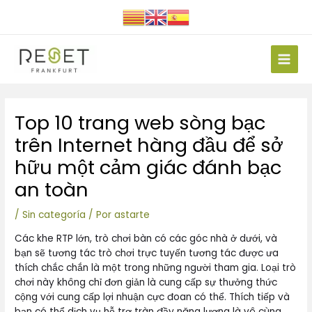
Ir
al
contenido
Main
Men
Navegación
Top 10 trang web sòng bạc
de
entradas
trên Internet hàng đầu để sở
hữu một cảm giác đánh bạc
an toàn
/
Sin categoría
/ Por
astarte
Các khe RTP lớn, trò chơi bàn có các góc nhà ở dưới, và
bạn sẽ tương tác trò chơi trực tuyến tương tác được ưa
thích chắc chắn là một trong những người tham gia. Loại trò
chơi này không chỉ đơn giản là cung cấp sự thưởng thức
cộng với cung cấp lợi nhuận cực đoan có thể. Thích tiếp và
bạn có thể dịch vụ hỗ trợ tràn đầy năng lượng là vô cùng