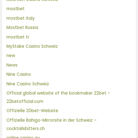
mostbet
mostbet italy
Mostbet Russia
mostbet tr
MyStake Casino Schweiz
new
News
Nine Casino
Nine Casino Schweiz
Official global website of the bookmaker 22bet –
22betofficial.com
Offizielle 20bet-Website
Offizielle Bahigo-Mirrorsite in der Schweiz –
cocktailsbitters.ch
online casino au