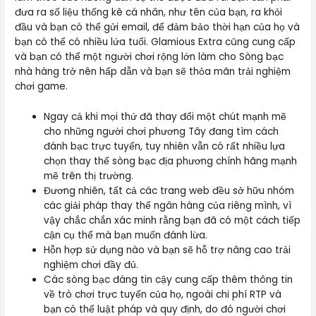
đưa ra số liệu thống kê cá nhân, như tên của bạn, ra khỏi
đầu và bạn có thể gửi email, để đảm bảo thời hạn của họ và
bạn có thể có nhiều lứa tuổi. Glamious Extra cũng cung cấp
và bạn có thể một người chơi rộng lớn làm cho Sòng bạc
nhà hàng trở nên hấp dẫn và bạn sẽ thỏa mãn trải nghiệm
chơi game.
Ngay cả khi mọi thứ đã thay đổi một chút mạnh mẽ
cho những người chơi phương Tây đang tìm cách
đánh bạc trực tuyến, tuy nhiên vẫn có rất nhiều lựa
chọn thay thế sòng bạc địa phương chính hãng mạnh
mẽ trên thị trường.
Đương nhiên, tất cả các trang web đều sở hữu nhóm
các giải pháp thay thế ngân hàng của riêng mình, vì
vậy chắc chắn xác minh rằng bạn đã có một cách tiếp
cận cụ thể mà bạn muốn đánh lừa.
Hỗn hợp sử dụng nào và bạn sẽ hỗ trợ nâng cao trải
nghiệm chơi đầy đủ.
Các sòng bạc đáng tin cậy cung cấp thêm thông tin
về trò chơi trực tuyến của họ, ngoài chi phí RTP và
bạn có thể luật pháp và quy định, do đó người chơi