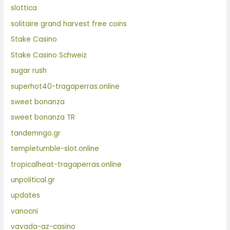
slottica
solitaire grand harvest free coins
Stake Casino
Stake Casino Schweiz
sugar rush
superhot40-tragaperras.online
sweet bonanza
sweet bonanza TR
tandemngo.gr
templetumble-slot.online
tropicalheat-tragaperras.online
unpolitical.gr
updates
vanocni
vavada-az-casino