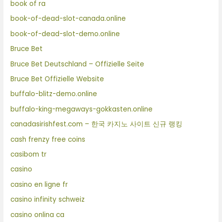
book of ra
book-of-dead-slot-canada.online
book-of-dead-slot-demo.online
Bruce Bet
Bruce Bet Deutschland – Offizielle Seite
Bruce Bet Offizielle Website
buffalo-blitz-demo.online
buffalo-king-megaways-gokkasten.online
canadasirishfest.com – 한국 카지노 사이트 신규 랭킹
cash frenzy free coins
casibom tr
casino
casino en ligne fr
casino infinity schweiz
casino onlina ca