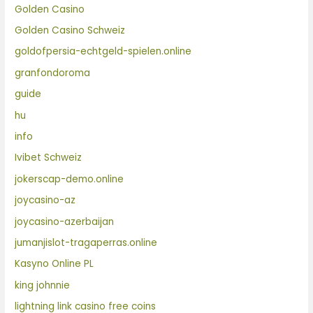
Golden Casino
Golden Casino Schweiz
goldofpersia-echtgeld-spielen.online
granfondoroma
guide
hu
info
Ivibet Schweiz
jokerscap-demo.online
joycasino-az
joycasino-azerbaijan
jumanjislot-tragaperras.online
Kasyno Online PL
king johnnie
lightning link casino free coins