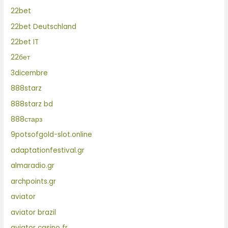
22bet
22bet Deutschland
22bet IT
22бет
3dicembre
888starz
888starz bd
888старз
9potsofgold-slot.online
adaptationfestival.gr
almaradio.gr
archpoints.gr
aviator
aviator brazil
aviator casino fr