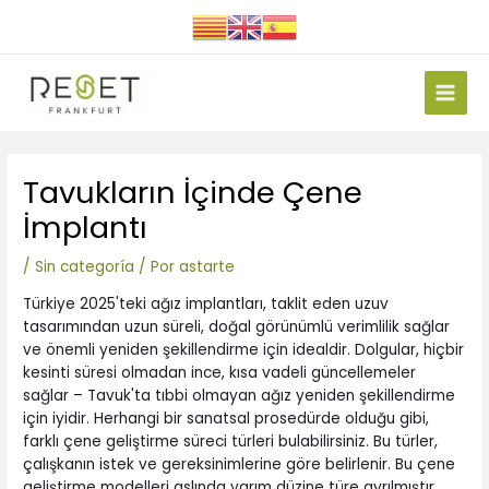
Ir
al
contenido
Main
Men
Navegación
Tavukların İçinde Çene
de
entradas
İmplantı
/
Sin categoría
/ Por
astarte
Türkiye 2025'teki ağız implantları, taklit eden uzuv
tasarımından uzun süreli, doğal görünümlü verimlilik sağlar
ve önemli yeniden şekillendirme için idealdir. Dolgular, hiçbir
kesinti süresi olmadan ince, kısa vadeli güncellemeler
sağlar – Tavuk'ta tıbbi olmayan ağız yeniden şekillendirme
için iyidir. Herhangi bir sanatsal prosedürde olduğu gibi,
farklı çene geliştirme süreci türleri bulabilirsiniz. Bu türler,
çalışkanın istek ve gereksinimlerine göre belirlenir.
Bu çene
geliştirme modelleri aslında yarım düzine türe ayrılmıştır.