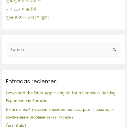
온라인카지노사이트
카지노사이트추천
한국 카지노 사이트 평가
B
u
s
c
Entradas recientes
a
r
Download the 1xBet App in English for a Seamless Betting
p
Experience in Somalia
o
Вход в онлайн-казино и возможность сыграть в авиатор –
r
крупнейшие игровые сайты Украины
:
(sin título)