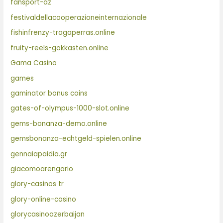
fansport-az
festivaldellacooperazioneinternazionale
fishinfrenzy-tragaperras.online
fruity-reels-gokkasten.online
Gama Casino
games
gaminator bonus coins
gates-of-olympus-1000-slot.online
gems-bonanza-demo.online
gemsbonanza-echtgeld-spielen.online
gennaiapaidia.gr
giacomoarengario
glory-casinos tr
glory-online-casino
glorycasinoazerbaijan