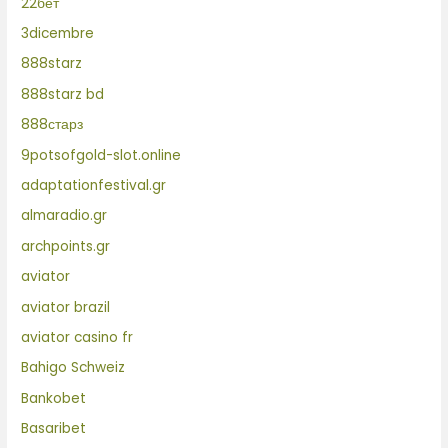
22бет
3dicembre
888starz
888starz bd
888старз
9potsofgold-slot.online
adaptationfestival.gr
almaradio.gr
archpoints.gr
aviator
aviator brazil
aviator casino fr
Bahigo Schweiz
Bankobet
Basaribet