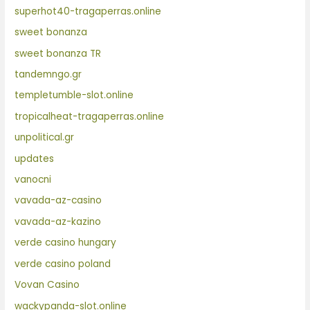
superhot40-tragaperras.online
sweet bonanza
sweet bonanza TR
tandemngo.gr
templetumble-slot.online
tropicalheat-tragaperras.online
unpolitical.gr
updates
vanocni
vavada-az-casino
vavada-az-kazino
verde casino hungary
verde casino poland
Vovan Casino
wackypanda-slot.online