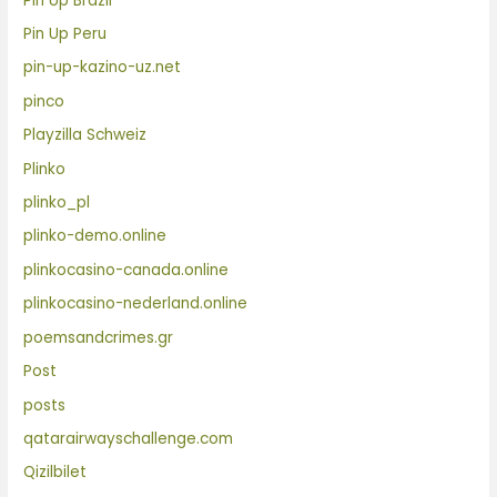
Pin Up Brazil
Pin Up Peru
pin-up-kazino-uz.net
pinco
Playzilla Schweiz
Plinko
plinko_pl
plinko-demo.online
plinkocasino-canada.online
plinkocasino-nederland.online
poemsandcrimes.gr
Post
posts
qatarairwayschallenge.com
Qizilbilet