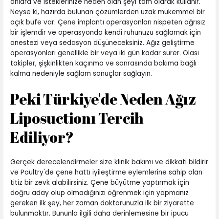
onlara ve isteklerinize neden olan şeyi tam olarak kullanır.
Neyse ki, hazırda bulunan çözümlerden uzak mükemmel bir
açık büfe var. Çene implantı operasyonları nispeten ağrısız
bir işlemdir ve operasyonda kendi ruhunuzu sağlamak için
anestezi veya sedasyon düşüneceksiniz. Ağız geliştirme
operasyonları genellikle bir veya iki gün kadar sürer. Olası
takipler, şişkinlikten kaçınma ve sonrasında bakıma bağlı
kalma nedeniyle sağlam sonuçlar sağlayın.
Peki Türkiye'de Neden Ağız
Liposuctionı Tercih
Ediliyor?
Gerçek derecelendirmeler size klinik bakımı ve dikkati bildirir
ve Poultry'de çene hattı iyileştirme eylemlerine sahip olan
titiz bir zevk alabilirsiniz. Çene büyütme yaptırmak için
doğru aday olup olmadığınızı öğrenmek için yapmanız
gereken ilk şey, her zaman doktorunuzla ilk bir ziyarette
bulunmaktır. Bununla ilgili daha derinlemesine bir ipucu