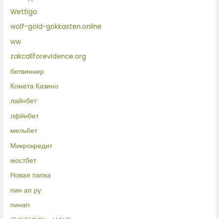
Wettigo
wolf-gold-gokkasten.online
ww
zakcallforevidence.org
бетвиннер
Комета Казино
лайнбет
лфйнбет
мельбет
Микрокредит
мостбет
Новая папка
пин ап ру
пинап