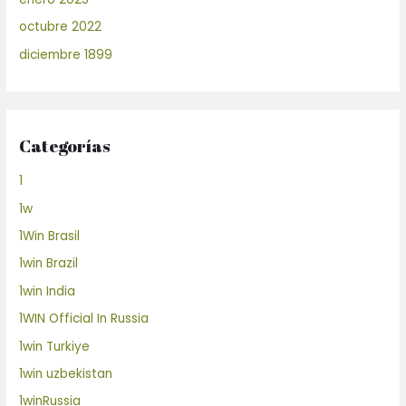
octubre 2022
diciembre 1899
Categorías
1
1w
1Win Brasil
1win Brazil
1win India
1WIN Official In Russia
1win Turkiye
1win uzbekistan
1winRussia