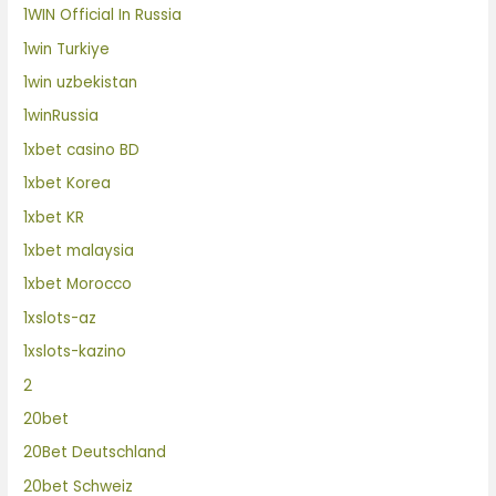
1WIN Official In Russia
1win Turkiye
1win uzbekistan
1winRussia
1xbet casino BD
1xbet Korea
1xbet KR
1xbet malaysia
1xbet Morocco
1xslots-az
1xslots-kazino
2
20bet
20Bet Deutschland
20bet Schweiz