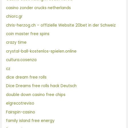
casino zonder crucks netherlands
chiorc.gr
chris-herzog.ch – offizielle Website 20bet in der Schweiz
coin master free spins
crazy time
crystal-ball-kostenlos-spielen.online
cultura.cosenza
cz
dice dream free rolls
Dice Dreams free rolls hack Deutsch
double down casino free chips
elgrecotreviso
Fairspin-casino
family island free energy