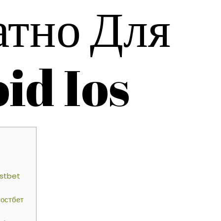
атно Для
id Ios
ostbet
Мостбет