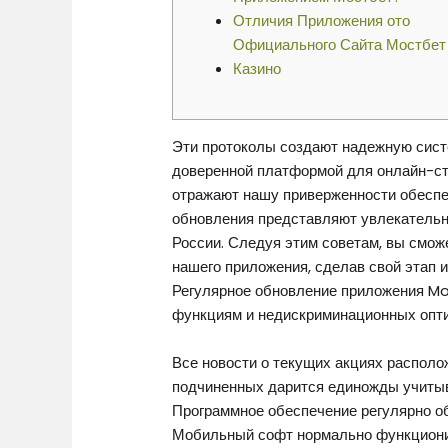
Отличия Приложения ото
Официального Сайта Мостбет
Казино
Эти протоколы создают надежную сист
доверенной платформой для онлайн-ст
отражают нашу приверженности обеспе
обновления представляют увлекательн
России. Следуя этим советам, вы смо
нашего приложения, сделав свой этап 
Регулярное обновление приложения Mo
функциям и недискриминационных опти
Все новости о текущих акциях располо
подчиненных дарится единожды учитыв
Программное обеспечение регулярно о
Мобильный софт нормально функционир