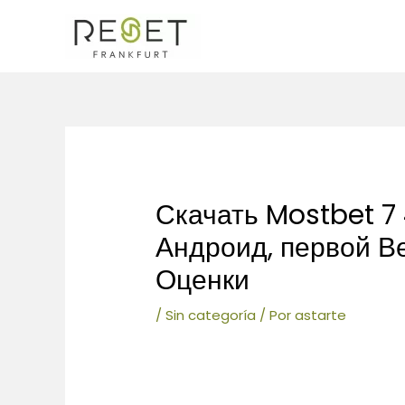
Ir
al
contenido
Navegación
de
entradas
Скачать Mostbet 
Андроид, первой В
Оценки
/
Sin categoría
/ Por
astarte