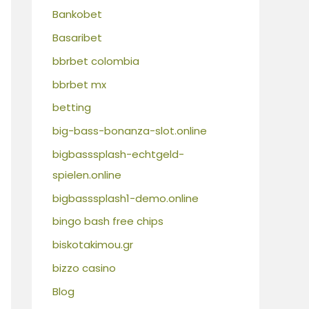
Bankobet
Basaribet
bbrbet colombia
bbrbet mx
betting
big-bass-bonanza-slot.online
bigbasssplash-echtgeld-
spielen.online
bigbasssplash1-demo.online
bingo bash free chips
biskotakimou.gr
bizzo casino
Blog