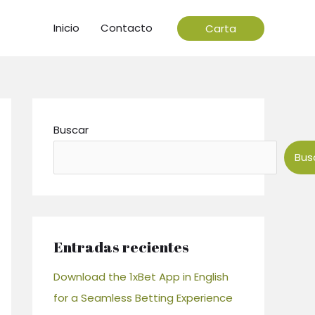
Inicio
Contacto
Carta
Buscar
Bus
Entradas recientes
Download the 1xBet App in English
for a Seamless Betting Experience