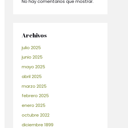
No hay comentarios que mostrar.
Archivos
julio 2025
junio 2025
mayo 2025
abril 2025
marzo 2025
febrero 2025
enero 2025
octubre 2022
diciembre 1899