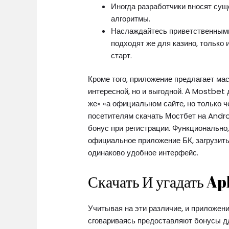
Иногда разработчики вносят су
алгоритмы.
Наслаждайтесь приветственными
подходят же для казино, только 
старт.
Кроме того, приложение предлагает мас
интересной, но и выгодной. А Mostbet 
же» «а официальном сайте, но только 
посетителям скачать Мостбет на Andro
бонус при регистрации. Функционально,
официальное приложение БК, загрузит
одинаково удобное интерфейс.
Скачать И угадать A
Учитывая на эти различие, и приложен
сговариваясь предоставляют бонусы дд