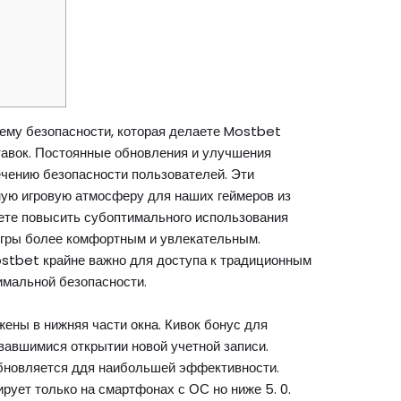
ему безопасности, которая делаете Mostbet
авок. Постоянные обновления и улучшения
чению безопасности пользователей. Эти
ую игровую атмосферу для наших геймеров из
жете повысить субоптимального использования
игры более комфортным и увлекательным.
stbet крайне важно для доступа к традиционным
мальной безопасности.
жены в нижняя части окна. Кивок бонус для
авшимися открытии новой учетной записи.
бновляется ддя наибольшей эффективности.
ует только на смартфонах с ОС но ниже 5. 0.