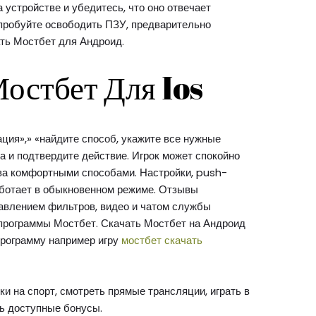
 устройстве и убедитесь, что оно отвечает
робуйте освободить ПЗУ, предварительно
ть Мостбет для Андроид.
остбет Для Ios
ция»,» «найдите способ, укажите все нужные
а и подтвердите действие. Игрок может спокойно
ва комфортными способами. Настройки, push-
ботает в обыкновенном режиме. Отзывы
бавлением фильтров, видео и чатом службы
 программы Мостбет. Скачать Мостбет на Андроид
программу например игру
мостбет скачать
и на спорт, смотреть прямые трансляции, играть в
ть доступные бонусы.