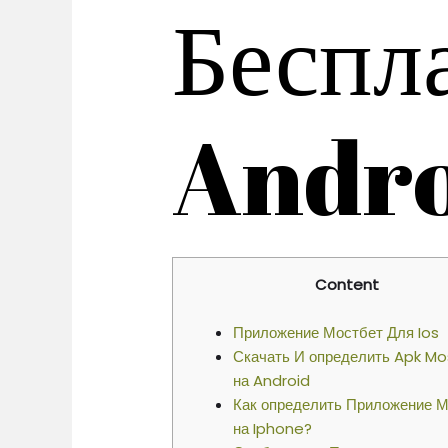
Беспл
Andro
Content
Приложение Мостбет Для Ios
Скачать И определить Apk M
на Android
Как определить Приложение 
на Iphone?