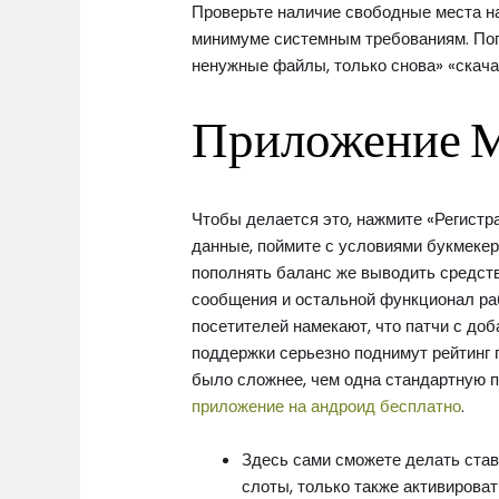
Проверьте наличие свободные места на
минимуме системным требованиям. Поп
ненужные файлы, только снова» «скача
Приложение М
Чтобы делается это, нажмите «Регистра
данные, поймите с условиями букмекер
пополнять баланс же выводить средст
сообщения и остальной функционал ра
посетителей намекают, что патчи с до
поддержки серьезно поднимут рейтинг
было сложнее, чем одна стандартную 
приложение на андроид бесплатно
.
Здесь сами сможете делать ставк
слоты, только также активирова