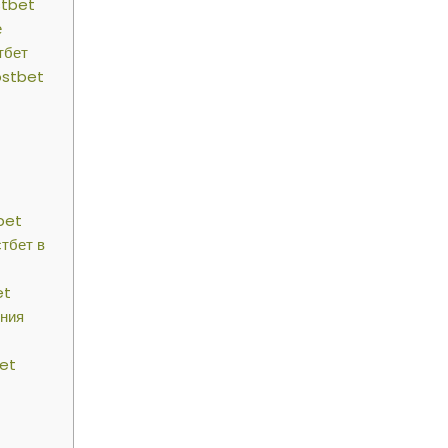
stbet
е
тбет
ostbet
bet
тбет в
et
ения
bet