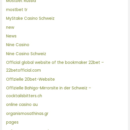
Mostbet Russia
mostbet tr
MyStake Casino Schweiz
new
News
Nine Casino
Nine Casino Schweiz
Official global website of the bookmaker 22bet –
22betofficial.com
Offizielle 20bet-Website
Offizielle Bahigo-Mirrorsite in der Schweiz –
cocktailsbitters.ch
online casino au
organismosathinas.gr
pages