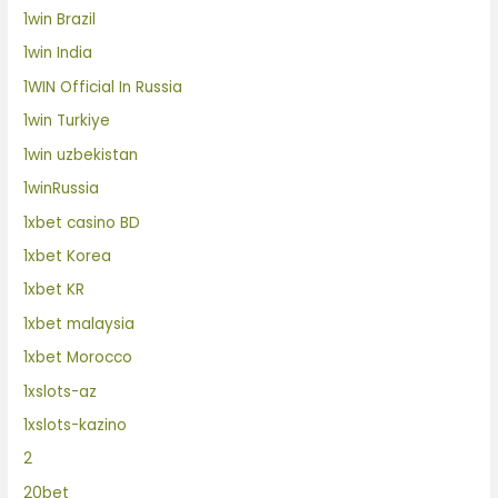
1win Brazil
1win India
1WIN Official In Russia
1win Turkiye
1win uzbekistan
1winRussia
1xbet casino BD
1xbet Korea
1xbet KR
1xbet malaysia
1xbet Morocco
1xslots-az
1xslots-kazino
2
20bet