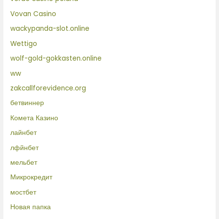
Vovan Casino
wackypanda-slot.online
Wettigo
wolf-gold-gokkasten.online
ww
zakcallforevidence.org
бетвиннер
Комета Казино
лайнбет
лфйнбет
мельбет
Микрокредит
мостбет
Новая папка