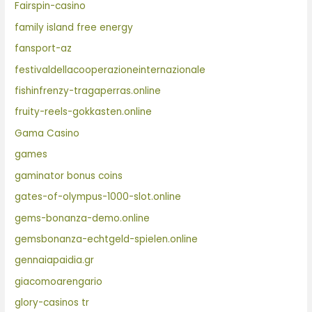
Fairspin-casino
family island free energy
fansport-az
festivaldellacooperazioneinternazionale
fishinfrenzy-tragaperras.online
fruity-reels-gokkasten.online
Gama Casino
games
gaminator bonus coins
gates-of-olympus-1000-slot.online
gems-bonanza-demo.online
gemsbonanza-echtgeld-spielen.online
gennaiapaidia.gr
giacomoarengario
glory-casinos tr