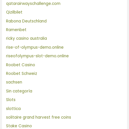
qatarairwayschallenge.com
Qizilbilet
Rabona Deutschland
Ramenbet
ricky casino australia
rise-of-olympus-demo.online
riseofolympus-slot-demo.online
Roobet Casino
Roobet Schweiz
sachsen
Sin categoría
Slots
slottica
solitaire grand harvest free coins
Stake Casino