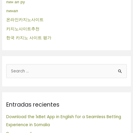
пин ап ру
пинап
온라인카지노사이트
카지노사이트추천
한국 카지노 사이트 평가
B
u
s
c
Entradas recientes
a
r
Download the 1xBet App in English for a Seamless Betting
p
Experience in Somalia
o