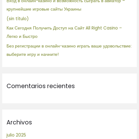
Вход в онлайн-казино и возможность сыграть в авиатор –
r
крупнейшие игровые сайты Украины
:
(sin título)
Как Сегодня Получить Доступ на Сайт All Right Casino –
Легко и Быстро
Без регистрации в онлайн-казино играть ваше удовольствие:
выберите игру и начните!
Comentarios recientes
Archivos
julio 2025