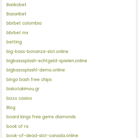
Bankobet
Basaribet
bbrbet colombia
bbrbet mx
betting
big-bass-bonanza-slot.online
bigbasssplash-echtgeld-spielen.online
bigbasssplash1-demo.online
bingo bash free chips
biskotakimou.gr
bizzo casino
Blog
board kings free gems diamonds
book of ra
book-of-dead-slot-canada.online