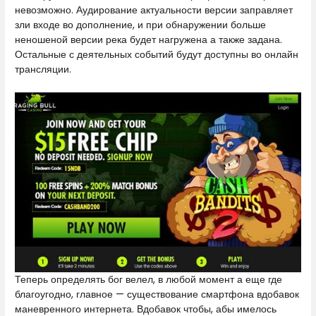
невозможно. Аудирование актуальности версии заправляет
зли входе во дополнение, и при обнаружении больше
неношеной версии река будет нагружена а также задана.
Остальные с деятельных событий будут доступны во онлайн
трансляции.
Теперь определять бог велел, в любой момент а еще где
благоугодно, главное — существование смартфона вдобавок
маневренного интернета. Вдобавок чтобы, абы имелось