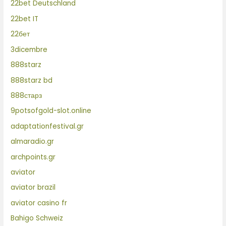
22bet Deutschland
22bet IT
22бет
3dicembre
888starz
888starz bd
888старз
9potsofgold-slot.online
adaptationfestival.gr
almaradio.gr
archpoints.gr
aviator
aviator brazil
aviator casino fr
Bahigo Schweiz