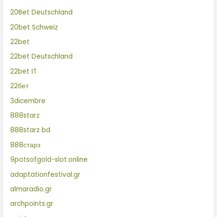
20Bet Deutschland
20bet Schweiz
22bet
22bet Deutschland
22bet IT
22бет
3dicembre
888starz
888starz bd
888старз
9potsofgold-slot.online
adaptationfestival.gr
almaradio.gr
archpoints.gr