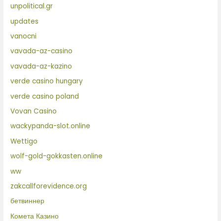
unpolitical.gr
updates
vanocni
vavada-az-casino
vavada-az-kazino
verde casino hungary
verde casino poland
Vovan Casino
wackypanda-slot.online
Wettigo
wolf-gold-gokkasten.online
ww
zakcallforevidence.org
бетвиннер
Комета Казино