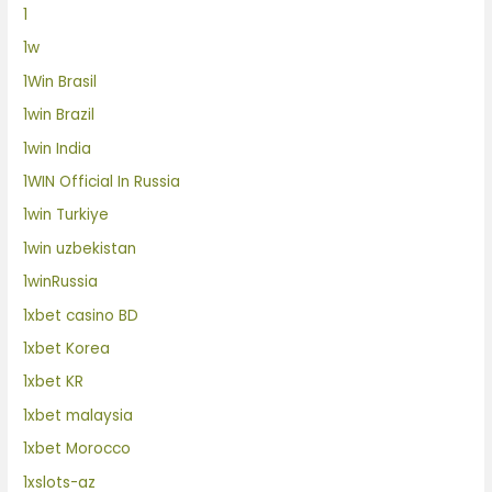
1
1w
1Win Brasil
1win Brazil
1win India
1WIN Official In Russia
1win Turkiye
1win uzbekistan
1winRussia
1xbet casino BD
1xbet Korea
1xbet KR
1xbet malaysia
1xbet Morocco
1xslots-az