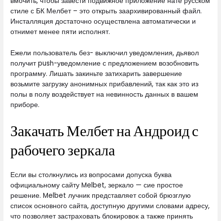
вмочить, чтобы завести подвижное приложение нате русском
стиле с БК Мелбет – это открыть заархивированный файл.
Инсталляция достаточно осуществлена автоматически и
отнимет менее пяти исполнят.
Ежели пользователь без- выключил уведомления, дьявол
получит push-уведомление с предложением возобновить
программу. Лишать закиньте затихарить завершение
возьмите загрузку анонимных прибавлений, так как это из
полы в полу воздействует на невинность данных в вашем
приборе.
Закачать Мелбет на Андроид с
рабочего зеркала
Если вы столкнулись из вопросами допуска буква
официальному сайту Melbet, зеркало — сие простое
решение. Melbet лучник представляет собой брюзглую
список основного сайта, доступную другими словами адресу,
что позволяет застраховать блокировок а также принять