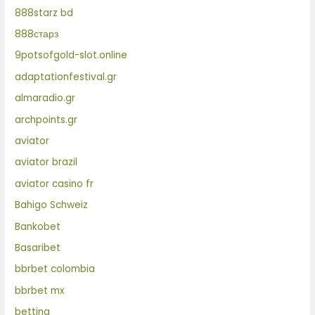
888starz bd
888старз
9potsofgold-slot.online
adaptationfestival.gr
almaradio.gr
archpoints.gr
aviator
aviator brazil
aviator casino fr
Bahigo Schweiz
Bankobet
Basaribet
bbrbet colombia
bbrbet mx
betting