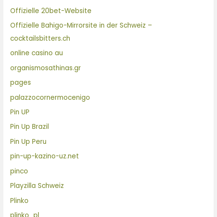
Offizielle 20bet-Website
Offizielle Bahigo-Mirrorsite in der Schweiz –
cocktailsbitters.ch
online casino au
organismosathinas.gr
pages
palazzocornermocenigo
Pin UP
Pin Up Brazil
Pin Up Peru
pin-up-kazino-uz.net
pinco
Playzilla Schweiz
Plinko
plinko_pl