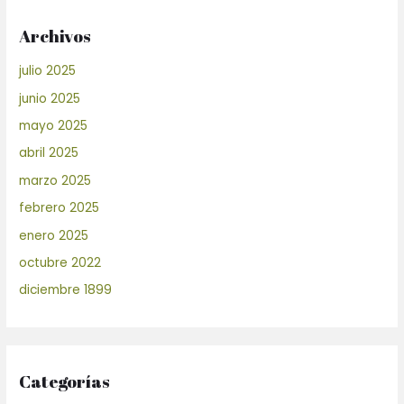
Archivos
julio 2025
junio 2025
mayo 2025
abril 2025
marzo 2025
febrero 2025
enero 2025
octubre 2022
diciembre 1899
Categorías