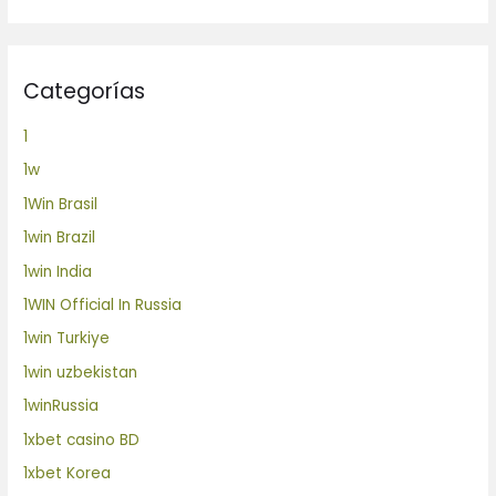
Categorías
1
1w
1Win Brasil
1win Brazil
1win India
1WIN Official In Russia
1win Turkiye
1win uzbekistan
1winRussia
1xbet casino BD
1xbet Korea