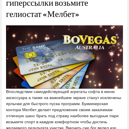
гиперссылки возьмите
гелиостат «Мелбет»
Впоследствии самодействующей агрегаты софта в меню
аксессуара а также на важнейшем экране станут исключены
ярлычки для быстрого пуска программ. Букмекерская
контора Мелбет делает предложение своим заказчикам
отличную шанс брать под стражу наиболее выгодные пари
возьмите спорт в каждом комфортном чтобы достичь
желаемого результата участке. Вмочить сие бог велел изо