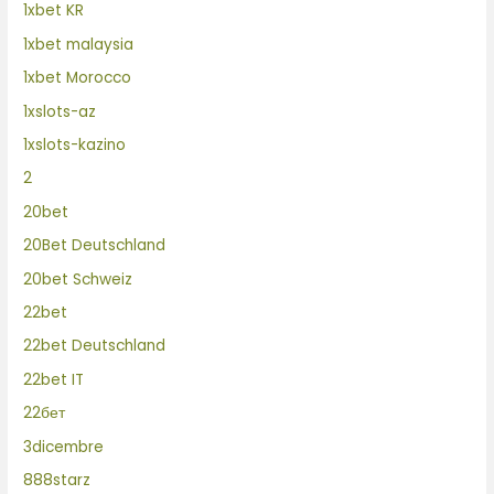
1xbet KR
1xbet malaysia
1xbet Morocco
1xslots-az
1xslots-kazino
2
20bet
20Bet Deutschland
20bet Schweiz
22bet
22bet Deutschland
22bet IT
22бет
3dicembre
888starz