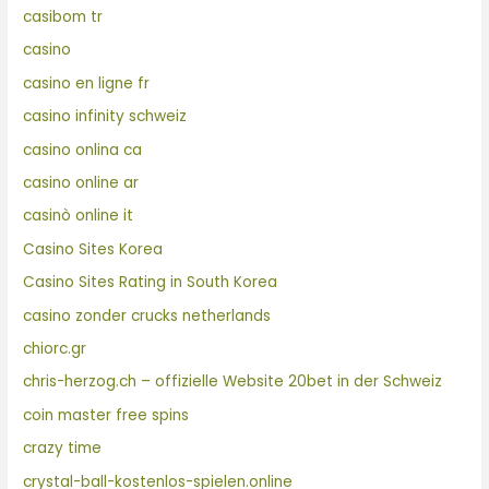
casibom tr
casino
casino en ligne fr
casino infinity schweiz
casino onlina ca
casino online ar
casinò online it
Casino Sites Korea
Casino Sites Rating in South Korea
casino zonder crucks netherlands
chiorc.gr
chris-herzog.ch – offizielle Website 20bet in der Schweiz
coin master free spins
crazy time
crystal-ball-kostenlos-spielen.online