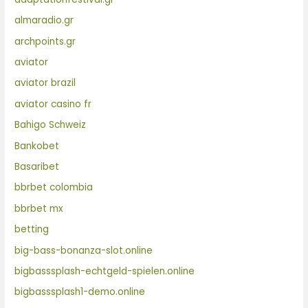
almaradio.gr
archpoints.gr
aviator
aviator brazil
aviator casino fr
Bahigo Schweiz
Bankobet
Basaribet
bbrbet colombia
bbrbet mx
betting
big-bass-bonanza-slot.online
bigbasssplash-echtgeld-spielen.online
bigbasssplash1-demo.online