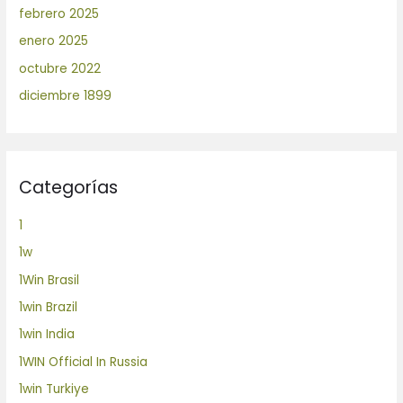
febrero 2025
enero 2025
octubre 2022
diciembre 1899
Categorías
1
1w
1Win Brasil
1win Brazil
1win India
1WIN Official In Russia
1win Turkiye