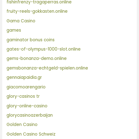
fishinfrenzy-tragaperras.online
fruity-reels-gokkasten.online
Gama Casino
games
gaminator bonus coins
gates-of-olympus-1000-slot.online
gems-bonanza-demo.online
gemsbonanza-echtgeld-spielen.online
gennaiapaidia.gr
giacomoarengario
glory-casinos tr
glory-online-casino
glorycasinoazerbaijan
Golden Casino
Golden Casino Schweiz