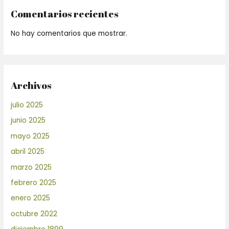
Comentarios recientes
No hay comentarios que mostrar.
Archivos
julio 2025
junio 2025
mayo 2025
abril 2025
marzo 2025
febrero 2025
enero 2025
octubre 2022