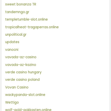
sweet bonanza TR
tandemngo.gr
templetumble-slot.online
tropicalheat-tragaperras.online
unpolitical.gr
updates
vanocni
vavada-az-casino
vavada-az-kazino
verde casino hungary
verde casino poland
Vovan Casino
wackypanda-slot.online
Wettigo
wolf-gold-gokkasten.online