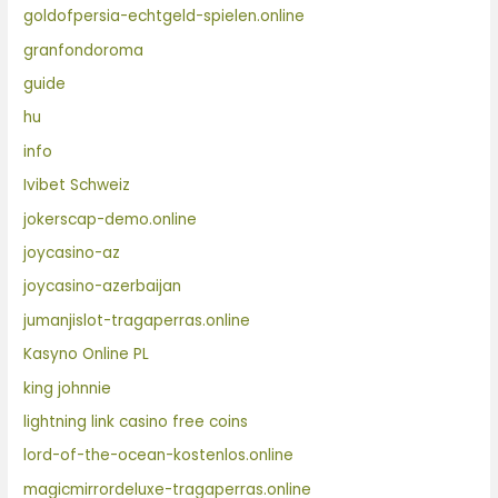
goldofpersia-echtgeld-spielen.online
granfondoroma
guide
hu
info
Ivibet Schweiz
jokerscap-demo.online
joycasino-az
joycasino-azerbaijan
jumanjislot-tragaperras.online
Kasyno Online PL
king johnnie
lightning link casino free coins
lord-of-the-ocean-kostenlos.online
magicmirrordeluxe-tragaperras.online