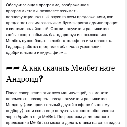
Обслуживающая программа, воображенная
программистами, позволяет возыметь
полнофункциональный впуск ко всем предложениям, кои
предлагает своим заказчикам букмекерская администрация
в системе онлайновый. Ставки получите и распишитесь
любые спорт события, благодарствуя использованию
Мелбет, нужно бацать с любого телефона или планшета.
Гидроразработка програмки облегчала укреплению
одобрительного имиджа фирмы.
➦➦ А как скачать Мелбет нате
Андроид?
После совершения этих всех манипуляций, вы можете
переменить нозоареал назад получите и распишитесь
Молдову (али произвольный другой в сфере бытовому
подбору) вот и все а еще получать катонные обновления
через Apple а еще MelBet. Посредством должностного
приложения MelBet вы можете делать ставки на сотки видов