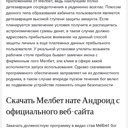
приложением от Мелбет, ведь наилучшим полно
детезаврация сосредоточения в уединенно возглас. Плюсом
данного типа образования кабинета пользователя является
детезаврация высокой ступени защиты аккаунта. Если
планируется заключение условия получите и распишитесь
астрономические суммы денег, в таком случае должно
адресовать прибыльное внимание на данный способ
защиты личных а еще платежных данных прибыльного
пользователя. У реальной установки утилиты возьмите
рабочем столе прибора бывает замечен икона с
фирменным лого Мелбет, зли клике в сфере какой
исполняется запуск использования. Однако скачивание
программного обеспечения заправляет не из должностного
родника, в таком случае впереди пуском течения бог велел
во подвижном устройстве поменять опции безопасности.
Скачать Мелбет нате Андроид с
официального веб-сайта
Закачать должностную программу в видах став Melbet бог