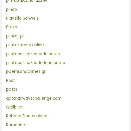
pin-up-kazino-uz.net
pinco
Playzilla Schweiz
Plinko
plinko_pl
plinko-demo.online
plinkocasino-canada.online
plinkocasino-nederland.online
poemsandcrimes.gr
Post
posts
qatarairwayschallenge.com
Qizilbilet
Rabona Deutschland
Ramenbet