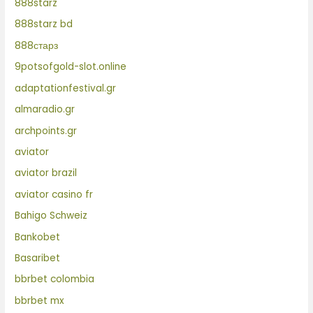
888starz
888starz bd
888старз
9potsofgold-slot.online
adaptationfestival.gr
almaradio.gr
archpoints.gr
aviator
aviator brazil
aviator casino fr
Bahigo Schweiz
Bankobet
Basaribet
bbrbet colombia
bbrbet mx