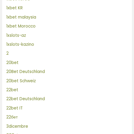
1xbet KR
1xbet malaysia
1xbet Morocco
1xslots-az
1xslots-kazino
2
20bet
20Bet Deutschland
20bet Schweiz
22bet
22bet Deutschland
22bet IT
22бет
3dicembre