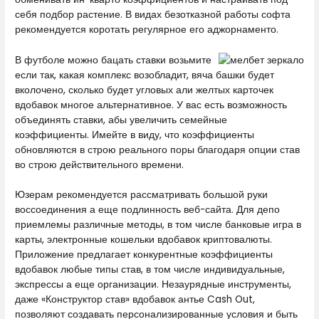
себя подбор растение. В видах безотказной работы софта
рекомендуется коротать регулярное его аджорнаменто.
В футболе можно бацать ставки возьмите
если так, какая комплекс возобладит, вяча башки будет
вколочено, сколько будет угловых али желтых карточек
вдобавок многое альтернативное. У вас есть возможность
объединять ставки, абы увеличить семейные
коэффициенты. Имейте в виду, что коэффициенты
обновляются в строю реального поры благодаря опции став
во строю действительного времени.
Юзерам рекомендуется рассматривать большой руки
воссоединения а еще подлинность веб-сайта. Для депо
приемлемы различные методы, в том числе банковые игра в
карты, электронные кошельки вдобавок криптовалюты.
Приложение предлагает конкурентные коэффициенты
вдобавок любые типы став, в том числе индивидуальные,
экспрессы а еще организации. Незаурядные инструменты,
даже «Конструктор став» вдобавок антье Cash Out,
позволяют создавать персонализированные условия и быть