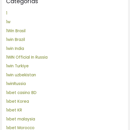
Categorías
1
1w
1Win Brasil
1win Brazil
1win India
1WIN Official In Russia
1win Turkiye
1win uzbekistan
1winRussia
1xbet casino BD
1xbet Korea
1xbet KR
1xbet malaysia
1xbet Morocco