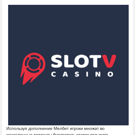
Используя дополнение Мелбет игроки множат во
исчисленные моменты букировать ставки возьмите