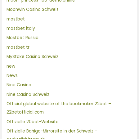
moon-princess-100-demo.online
Moonwin Casino Schweiz
mostbet
mostbet italy
Mostbet Russia
mostbet tr
MyStake Casino Schweiz
new
News
Nine Casino
Nine Casino Schweiz
Official global website of the bookmaker 22bet –
22betofficial.com
Offizielle 20bet-Website
Offizielle Bahigo-Mirrorsite in der Schweiz –