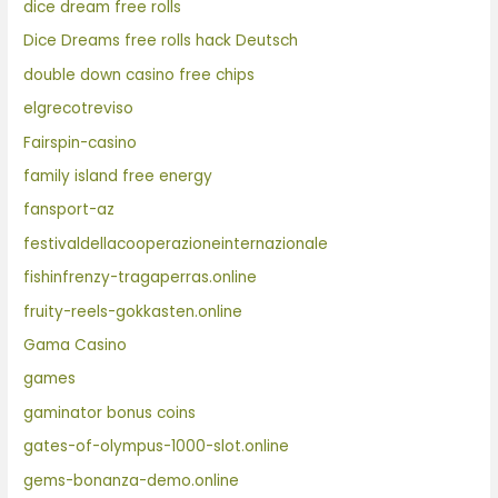
dice dream free rolls
Dice Dreams free rolls hack Deutsch
double down casino free chips
elgrecotreviso
Fairspin-casino
family island free energy
fansport-az
festivaldellacooperazioneinternazionale
fishinfrenzy-tragaperras.online
fruity-reels-gokkasten.online
Gama Casino
games
gaminator bonus coins
gates-of-olympus-1000-slot.online
gems-bonanza-demo.online