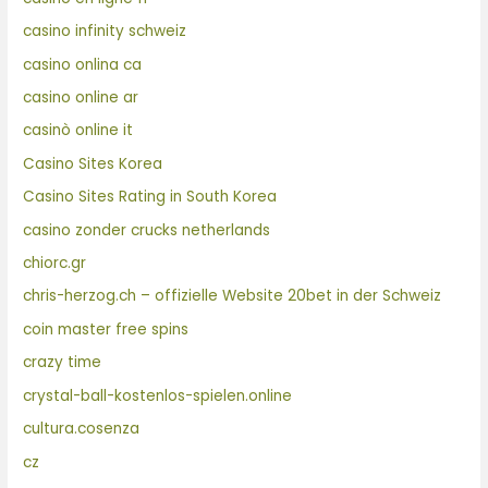
casino infinity schweiz
casino onlina ca
casino online ar
casinò online it
Casino Sites Korea
Casino Sites Rating in South Korea
casino zonder crucks netherlands
chiorc.gr
chris-herzog.ch – offizielle Website 20bet in der Schweiz
coin master free spins
crazy time
crystal-ball-kostenlos-spielen.online
cultura.cosenza
cz