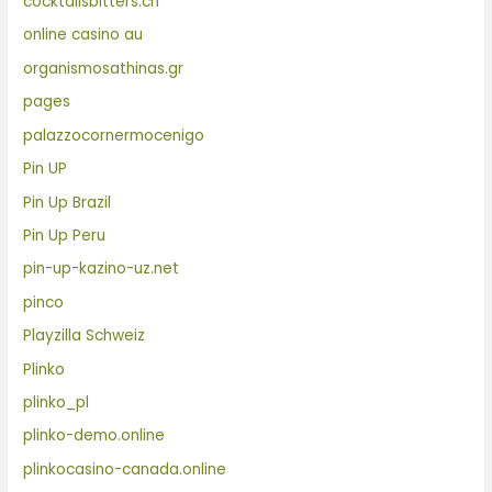
cocktailsbitters.ch
online casino au
organismosathinas.gr
pages
palazzocornermocenigo
Pin UP
Pin Up Brazil
Pin Up Peru
pin-up-kazino-uz.net
pinco
Playzilla Schweiz
Plinko
plinko_pl
plinko-demo.online
plinkocasino-canada.online