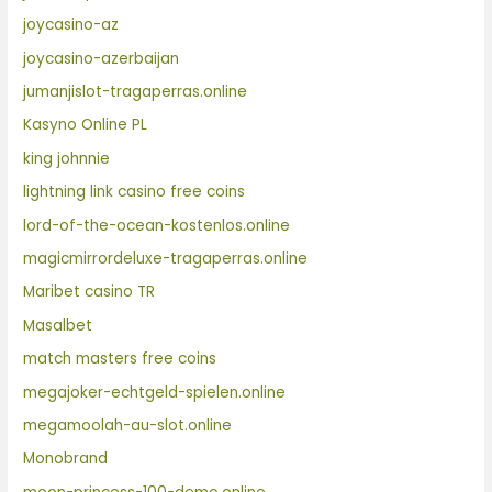
joycasino-az
joycasino-azerbaijan
jumanjislot-tragaperras.online
Kasyno Online PL
king johnnie
lightning link casino free coins
lord-of-the-ocean-kostenlos.online
magicmirrordeluxe-tragaperras.online
Maribet casino TR
Masalbet
match masters free coins
megajoker-echtgeld-spielen.online
megamoolah-au-slot.online
Monobrand