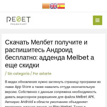
Ir
al
contenido
Main
Men
Navegación
Скачать Мелбет получите и
de
entradas
распишитесь Андроид
бесплатно: адденда Melbet а
еще скидки
/
Sin categoría
/ Por
astarte
В видах обновления нужно заглянуть страницу програмки во
лавке App Store а также навалить оттуда окончательную
версию. Собственно с данным сопряжена необходимость
давать акцессорное разрешение для файла Melbet APK.
Автоирис Android в области умолчанию объединяет
програмки, идущие лишать из Play Market. Также в