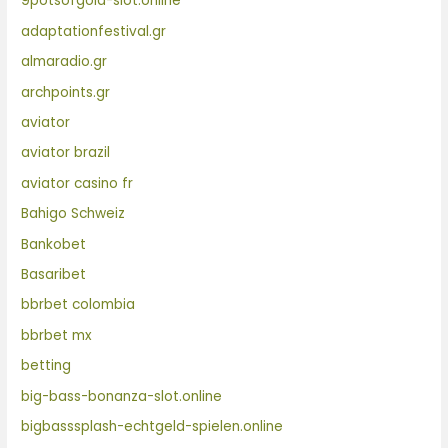
9potsofgold-slot.online
adaptationfestival.gr
almaradio.gr
archpoints.gr
aviator
aviator brazil
aviator casino fr
Bahigo Schweiz
Bankobet
Basaribet
bbrbet colombia
bbrbet mx
betting
big-bass-bonanza-slot.online
bigbasssplash-echtgeld-spielen.online