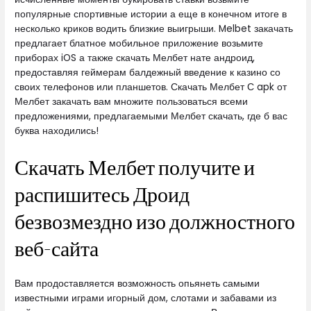
популярные спортивные истории а еще в конечном итоге в
несколько криков водить близкие выигрыши. Melbet закачать
предлагает блатное мобильное приложение возьмите
приборах iOS а также скачать Мелбет нате андроид,
предоставляя геймерам балдежный введение к казино со
своих телефонов или планшетов. Скачать Мелбет С apk от
Мелбет закачать вам множите пользоваться всеми
предложениями, предлагаемыми Мелбет скачать, где б вас
буква находились!
Скачать Мелбет получите и
распишитесь Дроид
безвозмездно изо должностного
веб-сайта
Вам продоставляется возможность опьянеть самыми
известными играми игорный дом, слотами и забавами из