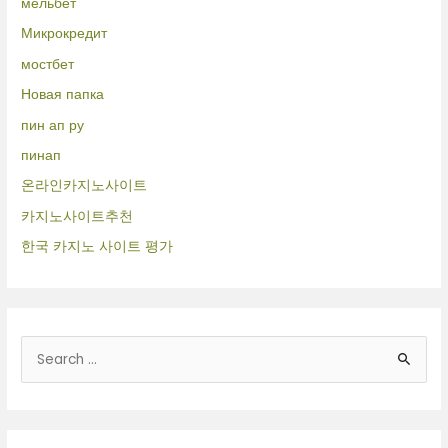
мельбет
Микрокредит
мостбет
Новая папка
пин ап ру
пинап
온라인카지노사이트
카지노사이트추천
한국 카지노 사이트 평가
B
u
s
c