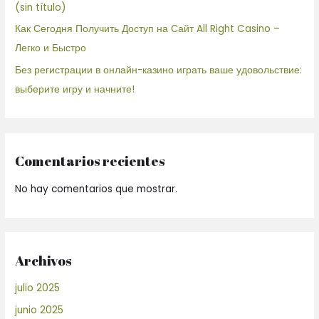
(sin título)
Как Сегодня Получить Доступ на Сайт All Right Casino –
Легко и Быстро
Без регистрации в онлайн-казино играть ваше удовольствие:
выберите игру и начните!
Comentarios recientes
No hay comentarios que mostrar.
Archivos
julio 2025
junio 2025