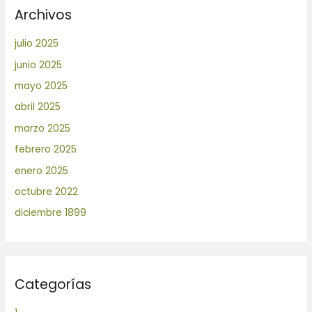
Archivos
julio 2025
junio 2025
mayo 2025
abril 2025
marzo 2025
febrero 2025
enero 2025
octubre 2022
diciembre 1899
Categorías