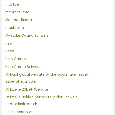
mostbet
mostbet italy
Mostbet Russia
mostbet tr
MyStake Casino Schweiz
new
News
Nine Casino
Nine Casino Schweiz
Official global website of the bookmaker 22bet –
22betofficial.com
Offizielle 20bet-Website
Offizielle Bahigo-Mirrorsite in der Schweiz –
cocktailsbitters.ch
online casino au