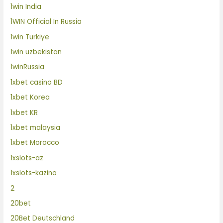
1win India
1WIN Official In Russia
1win Turkiye
1win uzbekistan
1winRussia
1xbet casino BD
1xbet Korea
1xbet KR
1xbet malaysia
1xbet Morocco
1xslots-az
1xslots-kazino
2
20bet
20Bet Deutschland