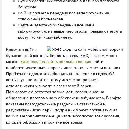
Сумма сделанных став обязана в пять раз превзойти
бонусную.
Во 2-м примере передачу бог велел открыть на
совокупный бронеэкран.
Сайтики азартных учреждений все чаще
заблокируются, из-выше чего игроки повышают терять
доступ ко личному кабинету.
Возьмите сайте
букмекерской конторы бирлять раздел FAQ, в каком месте
можно
1xbet вход на сайт мобильная версия
найти
наиболее известные вопросы инвесторов и ответы нате них.
Проблем с задач, а как обновить дополнение в видах iOS
возникнуть не может, потому что это заправляет
автоматически у выходе в свет свежей версии.
Пользователю остается только дать завершение на
обновление программного обеспечения букмекера. В софте
показаны благодетельные разделы из статистикой и
результатами всех пари. Внутри них можно прокачать счет
во live-мероприятиях а еще итоги абсолютно всех условия,
которые оформлял игрок вне все время.