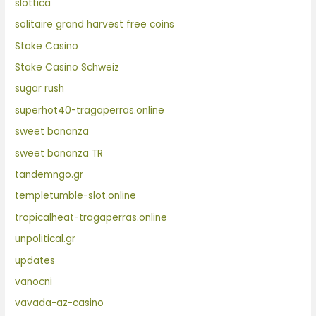
slottica
solitaire grand harvest free coins
Stake Casino
Stake Casino Schweiz
sugar rush
superhot40-tragaperras.online
sweet bonanza
sweet bonanza TR
tandemngo.gr
templetumble-slot.online
tropicalheat-tragaperras.online
unpolitical.gr
updates
vanocni
vavada-az-casino