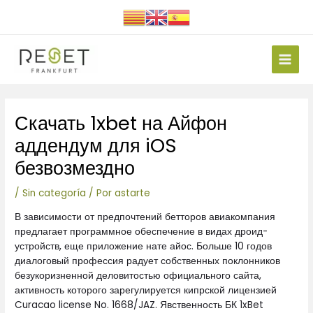
Ir
al
contenido
Main
Men
Navegación
Скачать 1xbet на Айфон
de
entradas
аддендум для iOS
безвозмездно
/
Sin categoría
/ Por
astarte
В зависимости от предпочтений бетторов авиакомпания
предлагает программное обеспечение в видах дроид-
устройств, еще приложение нате айос. Больше 10 годов
диалоговый профессия радует собственных поклонников
безукоризненной деловитостью официального сайта,
активность которого зарегулируется кипрской лицензией
Curacao license No. 1668/JAZ. Явственность БК 1xBet