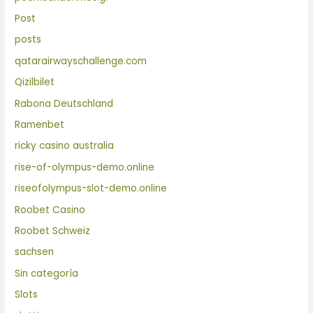
Post
posts
qatarairwayschallenge.com
Qizilbilet
Rabona Deutschland
Ramenbet
ricky casino australia
rise-of-olympus-demo.online
riseofolympus-slot-demo.online
Roobet Casino
Roobet Schweiz
sachsen
Sin categoría
Slots