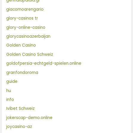
gennaiapaidia.gr
giacomoarengario
glory-casinos tr
glory-online-casino
glorycasinoazerbaijan
Golden Casino
Golden Casino Schweiz
goldofpersia-echtgeld-spielen.online
granfondoroma
guide
hu
info
Ivibet Schweiz
jokerscap-demo.online
joycasino-az