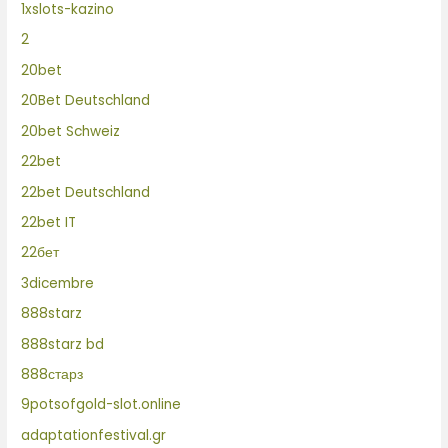
1xslots-kazino
2
20bet
20Bet Deutschland
20bet Schweiz
22bet
22bet Deutschland
22bet IT
22бет
3dicembre
888starz
888starz bd
888старз
9potsofgold-slot.online
adaptationfestival.gr